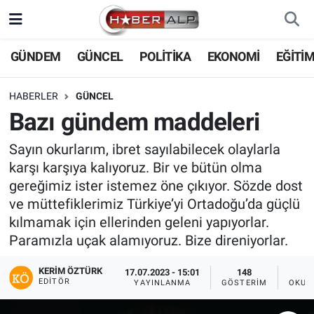
Nöbetçi Eczaneler
GÜNDEM
GÜNCEL
POLİTİKA
EKONOMİ
EĞİTİ
Hava Durumu
HABERLER
GÜNCEL
Bazı gündem maddeleri
Trafik Durumu
Sayın okurlarım, ibret sayılabilecek olaylarla
Süper Lig Puan Durumu ve Fikstür
karşı karşıya kalıyoruz. Bir ve bütün olma
gereğimiz ister istemez öne çıkıyor. Sözde dost
Tüm Manşetler
ve müttefiklerimiz Türkiye’yi Ortadoğu’da güçlü
kılmamak için ellerinden geleni yapıyorlar.
Son Dakika Haberleri
Paramızla uçak alamıyoruz. Bize direniyorlar.
Haber Arşivi
KERIM ÖZTÜRK
17.07.2023 - 15:01
148
EDITÖR
YAYINLANMA
GÖSTERIM
OKUN