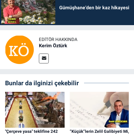
Gümüşhane’den bir kaz hikayesi
EDITÖR HAKKINDA
Kerim Öztürk
Bunlar da ilginizi çekebilir
"Çerçeve yasa" teklifine 242
“Küçük”lerin Zelil Galibiyeti Mi,