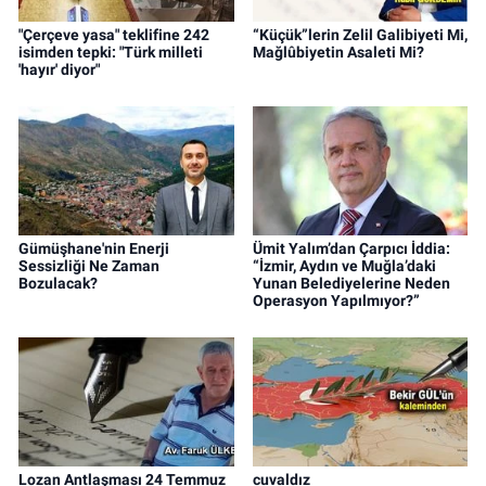
"Çerçeve yasa" teklifine 242
“Küçük”lerin Zelil Galibiyeti Mi,
isimden tepki: "Türk milleti
Mağlûbiyetin Asaleti Mi?
'hayır' diyor"
Gümüşhane'nin Enerji
Ümit Yalım’dan Çarpıcı İddia:
Sessizliği Ne Zaman
“İzmir, Aydın ve Muğla’daki
Bozulacak?
Yunan Belediyelerine Neden
Operasyon Yapılmıyor?”
Lozan Antlaşması 24 Temmuz
cuvaldız