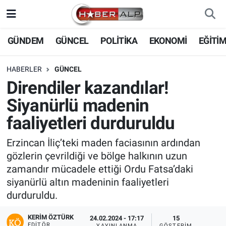
Nöbetçi Eczaneler
GÜNDEM
GÜNCEL
POLİTİKA
EKONOMİ
EĞİTİ
Hava Durumu
HABERLER
GÜNCEL
Direndiler kazandılar!
Trafik Durumu
Siyanürlü madenin
Süper Lig Puan Durumu ve Fikstür
faaliyetleri durduruldu
Tüm Manşetler
Erzincan İliç’teki maden faciasının ardından
gözlerin çevrildiği ve bölge halkının uzun
Son Dakika Haberleri
zamandır mücadele ettiği Ordu Fatsa’daki
siyanürlü altın madeninin faaliyetleri
Haber Arşivi
durduruldu.
KERIM ÖZTÜRK
24.02.2024 - 17:17
15
EDITÖR
YAYINLANMA
GÖSTERIM