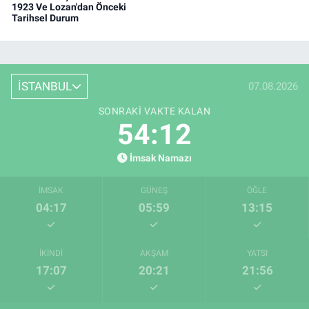
1923 Ve Lozan'dan Önceki
Tarihsel Durum
İSTANBUL
07.08.2026
SONRAKI VAKTE KALAN
54:11
İmsak Namazı
İMSAK
GÜNEŞ
ÖĞLE
04:17
05:59
13:15
İKINDI
AKŞAM
YATSI
17:07
20:21
21:56