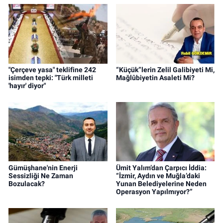
"Çerçeve yasa" teklifine 242
“Küçük”lerin Zelil Galibiyeti Mi,
isimden tepki: "Türk milleti
Mağlûbiyetin Asaleti Mi?
'hayır' diyor"
Gümüşhane'nin Enerji
Ümit Yalım’dan Çarpıcı İddia:
Sessizliği Ne Zaman
“İzmir, Aydın ve Muğla’daki
Bozulacak?
Yunan Belediyelerine Neden
Operasyon Yapılmıyor?”