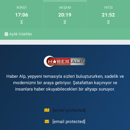
İKINDI
AKŞAM
YATSI
17:06
20:19
21:52
Aylık Vakitler
Haber Alp, yepyeni temasıyla sizleri buluştururken, sadelik ve
modernizmi bir araya getiriyor. Şatafattan kaçınıyor ve
insanlara haber okuyabilecekleri bir altyapı sunuyor.
[email protected]
[email protected]