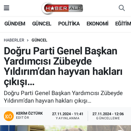
Nöbetçi Eczaneler
GÜNDEM
GÜNCEL
POLİTİKA
EKONOMİ
EĞİTİ
Hava Durumu
HABERLER
GÜNCEL
Doğru Parti Genel Başkan
Trafik Durumu
Yardımcısı Zübeyde
Süper Lig Puan Durumu ve Fikstür
Yıldırım’dan hayvan hakları
çıkışı…
Tüm Manşetler
Doğru Parti Genel Başkan Yardımcısı Zübeyde
Son Dakika Haberleri
Yıldırım’dan hayvan hakları çıkışı…
Haber Arşivi
KERIM ÖZTÜRK
27.11.2024 - 11:41
27.11.2024 - 12:06
EDITÖR
YAYINLANMA
GÜNCELLEME