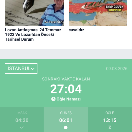
Lozan Antlaşması 24 Temmuz
cuvaldız
1923 Ve Lozan'dan Önceki
Tarihsel Durum
İSTANBUL
09.08.2026
SONRAKI VAKTE KALAN
27:03
Öğle Namazı
İMSAK
GÜNEŞ
ÖĞLE
04:20
06:01
13:15