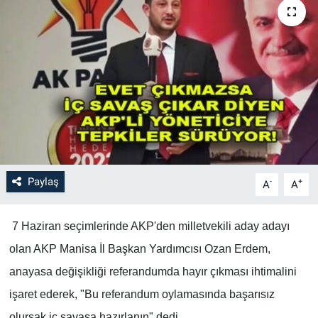
Paylaş
-
+
A
A
7 Haziran seçimlerinde AKP'den milletvekili aday adayı
olan AKP Manisa İl Başkan Yardımcısı Ozan Erdem,
anayasa değişikliği referandumda hayır çıkması ihtimalini
işaret ederek, "Bu referandum oylamasında başarısız
olursak iç savaşa hazırlanın" dedi.