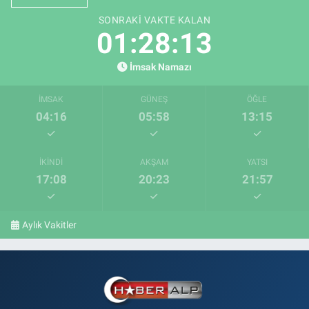
SONRAKI VAKTE KALAN
01:28:12
İmsak Namazı
İMSAK
GÜNEŞ
ÖĞLE
04:16
05:58
13:15
İKINDI
AKŞAM
YATSI
17:08
20:23
21:57
Aylık Vakitler