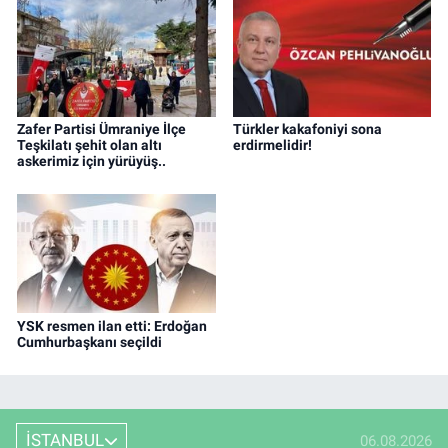
Zafer Partisi Ümraniye İlçe
Türkler kakafoniyi sona
Teşkilatı şehit olan altı
erdirmelidir!
askerimiz için yürüyüş..
YSK resmen ilan etti: Erdoğan
Cumhurbaşkanı seçildi
İSTANBUL
06.08.2026