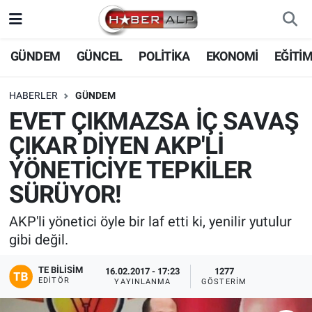
Nöbetçi Eczaneler
GÜNDEM
GÜNCEL
POLİTİKA
EKONOMİ
EĞİTİ
Hava Durumu
HABERLER
GÜNDEM
EVET ÇIKMAZSA İÇ SAVAŞ
Trafik Durumu
ÇIKAR DİYEN AKP'Lİ
Süper Lig Puan Durumu ve Fikstür
YÖNETİCİYE TEPKİLER
SÜRÜYOR!
Tüm Manşetler
AKP'li yönetici öyle bir laf etti ki, yenilir yutulur
Son Dakika Haberleri
gibi değil.
Haber Arşivi
TE BILISIM
16.02.2017 - 17:23
1277
EDITÖR
YAYINLANMA
GÖSTERIM