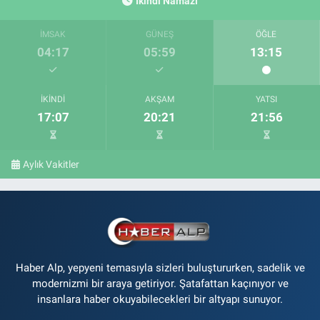
İkindi Namazı
İMSAK
GÜNEŞ
ÖĞLE
04:17
05:59
13:15
İKINDI
AKŞAM
YATSI
17:07
20:21
21:56
Aylık Vakitler
Haber Alp, yepyeni temasıyla sizleri buluştururken, sadelik ve
modernizmi bir araya getiriyor. Şatafattan kaçınıyor ve
insanlara haber okuyabilecekleri bir altyapı sunuyor.