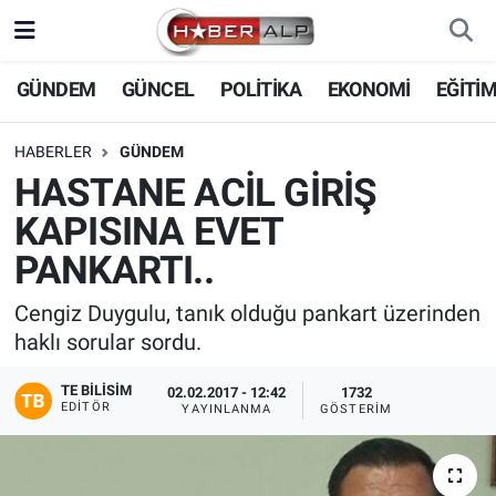
Nöbetçi Eczaneler
GÜNDEM
GÜNCEL
POLİTİKA
EKONOMİ
EĞİTİ
Hava Durumu
HABERLER
GÜNDEM
HASTANE ACİL GİRİŞ
Trafik Durumu
KAPISINA EVET
Süper Lig Puan Durumu ve Fikstür
PANKARTI..
Tüm Manşetler
Cengiz Duygulu, tanık olduğu pankart üzerinden
haklı sorular sordu.
Son Dakika Haberleri
TE BILISIM
02.02.2017 - 12:42
1732
EDITÖR
YAYINLANMA
GÖSTERIM
Haber Arşivi