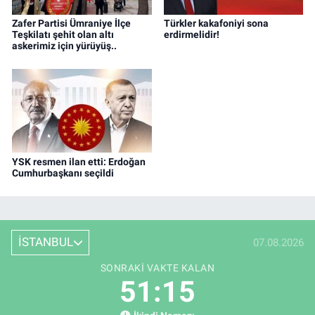
Zafer Partisi Ümraniye İlçe
Türkler kakafoniyi sona
Teşkilatı şehit olan altı
erdirmelidir!
askerimiz için yürüyüş..
YSK resmen ilan etti: Erdoğan
Cumhurbaşkanı seçildi
İSTANBUL
07.08.2026
SONRAKI VAKTE KALAN
51:15