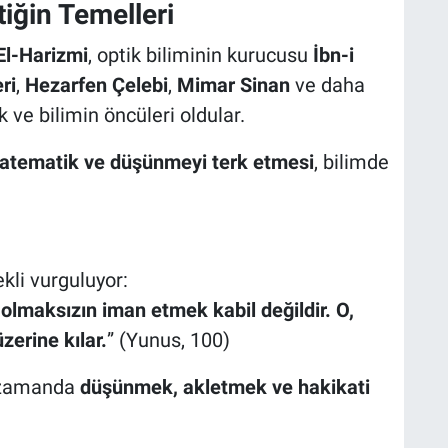
iğin Temelleri
El-Harizmi
, optik biliminin kurucusu
İbn-i
ri
,
Hezarfen Çelebi
,
Mimar Sinan
ve daha
ve bilimin öncüleri oldular.
matematik ve düşünmeyi terk etmesi
, bilimde
kli vurguluyor:
i olmaksızın iman etmek kabil değildir. O,
zerine kılar.
” (Yunus, 100)
ı zamanda
düşünmek, akletmek ve hakikati