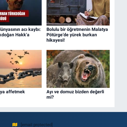
dünyasının acı kaybı:
Bolulu bir öğretmenin Malatya
kdoğan Hakk'a
Pötürge’de yürek burkan
hikayesi!
eya affetmek
Ayı ve domuz bizden değerli
mi?
[email protected]