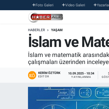
Foto Galeri
Video Galeri
Yazarla
Nöbetçi Eczaneler
HABERLER
YAŞAM
Hava Durumu
İslam ve Mat
Trafik Durumu
İslam ve matematik arasındaki i
Süper Lig Puan Durumu ve Fikstür
çalışmaları üzerinden inceleye
Tüm Manşetler
KERIM ÖZTÜRK
10.09.2025 - 10:34
EDITÖR
YAYINLANMA
GÖS
Son Dakika Haberleri
Haber Arşivi