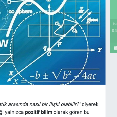
İM
04
k arasında nasıl bir ilişki olabilir?”
diyerek
ği yalnızca
pozitif bilim
olarak gören bu