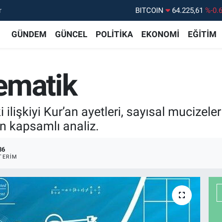
r
DOLAR
47,7143
%0.
EURO
55,0317
%-0.
GÜNDEM
GÜNCEL
POLİTİKA
EKONOMİ
EĞİTİM
STERLİN
64,2463
%0.
GRAM ALTIN
6510.40
%0.
ematik
BİST100
13.799
%7
lişkiyi Kur’an ayetleri, sayısal mucizeler
n kapsamlı analiz.
36
TERIM