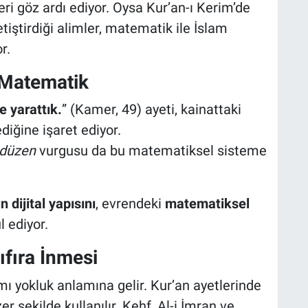
ğeri göz ardı ediyor. Oysa Kur’an-ı Kerim’de
tiştirdiği alimler, matematik ile İslam
r.
 Matematik
e yarattık.
” (Kamer, 49) ayeti, kainattaki
diğine işaret ediyor.
 düzen
vurgusu da bu matematiksel sisteme
 dijital yapısını
, evrendeki
matematiksel
l ediyor.
ıfıra İnmesi
mı yokluk anlamına gelir. Kur’an ayetlerinde
er şekilde kullanılır. Kehf, Al-i İmran ve