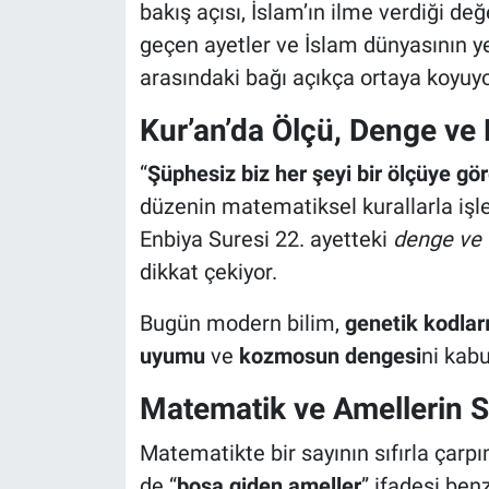
bakış açısı, İslam’ın ilme verdiği de
geçen ayetler ve İslam dünyasının ye
arasındaki bağı açıkça ortaya koyuyo
Kur’an’da Ölçü, Denge ve
“
Şüphesiz biz her şeyi bir ölçüye gör
düzenin matematiksel kurallarla işle
Enbiya Suresi 22. ayetteki
denge ve
dikkat çekiyor.
Bugün modern bilim,
genetik kodların
uyumu
ve
kozmosun dengesi
ni kabu
Matematik ve Amellerin S
Matematikte bir sayının sıfırla çarpı
de “
boşa giden ameller
” ifadesi benz