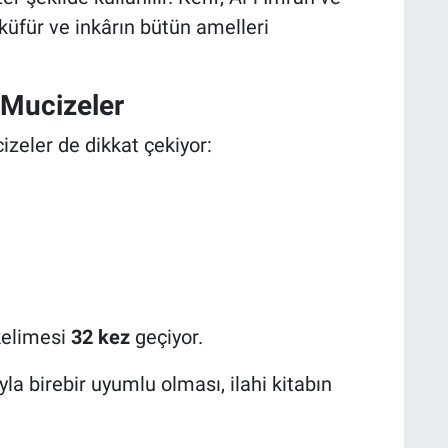
küfür ve inkârın bütün amelleri
 Mucizeler
zeler de dikkat çekiyor:
 kelimesi
32 kez
geçiyor.
yla birebir uyumlu olması, ilahi kitabın