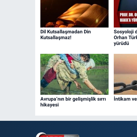
Dil Kutsallaşmadan Din
Sosyoloji 
Kutsallaşmaz!
Orhan Tür
yürüdü
Avrupa’nın bir gelişmişlik sırrı
İntikam v
hikayesi