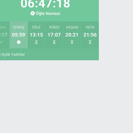
06:47:17
Öğle Namazı
SAK
GÜNEŞ
ÖĞLE
İKINDI
AKŞAM
YATSI
:17
05:59
13:15
17:07
20:21
21:56
Aylık Vakitler