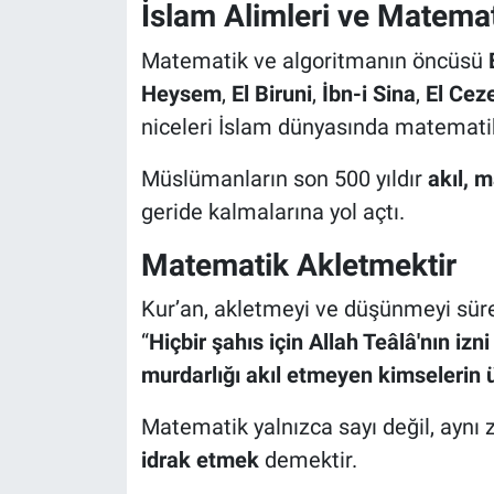
İslam Alimleri ve Matemat
Matematik ve algoritmanın öncüsü
Heysem
,
El Biruni
,
İbn-i Sina
,
El Ceze
niceleri İslam dünyasında matematik 
Müslümanların son 500 yıldır
akıl, 
geride kalmalarına yol açtı.
Matematik Akletmektir
Kur’an, akletmeyi ve düşünmeyi süre
“
Hiçbir şahıs için Allah Teâlâ'nın izn
murdarlığı akıl etmeyen kimselerin ü
Matematik yalnızca sayı değil, ayn
idrak etmek
demektir.