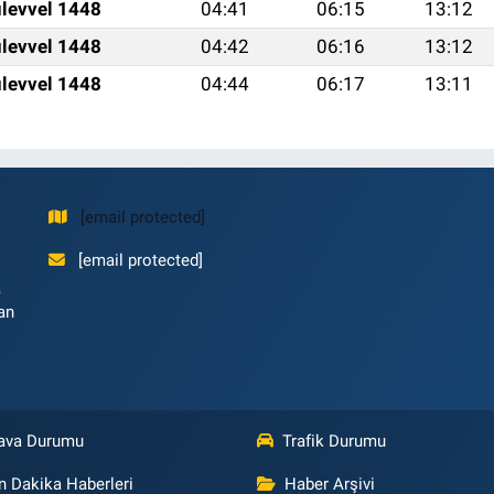
levvel 1448
04:41
06:15
13:12
levvel 1448
04:42
06:16
13:12
levvel 1448
04:44
06:17
13:11
[email protected]
[email protected]
,
an
ava Durumu
Trafik Durumu
n Dakika Haberleri
Haber Arşivi