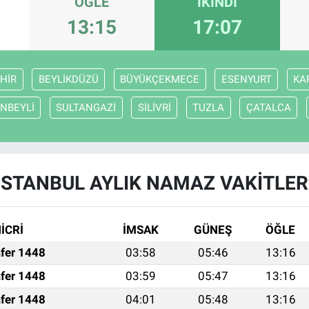
ÖĞLE
İKINDI
13:15
17:07
HİR
BEYLİKDÜZÜ
BÜYÜKÇEKMECE
ESENYURT
KA
NBEYLİ
SULTANGAZİ
SİLİVRİ
TUZLA
ÇATALCA
İSTANBUL AYLIK NAMAZ VAKITLER
İCRİ
İMSAK
GÜNEŞ
ÖĞLE
fer 1448
03:58
05:46
13:16
fer 1448
03:59
05:47
13:16
fer 1448
04:01
05:48
13:16