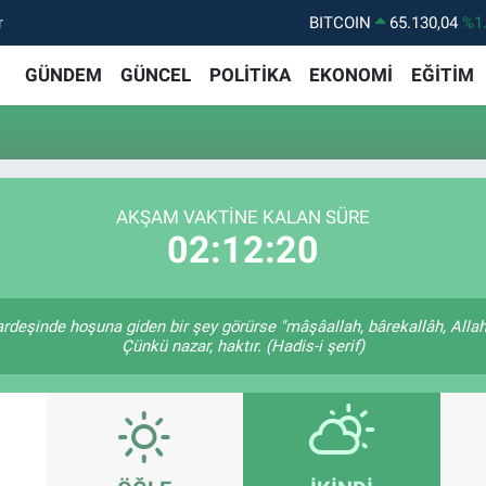
r
BITCOIN
65.130,04
%1
DOLAR
47,7069
%0.
GÜNDEM
GÜNCEL
POLİTİKA
EKONOMİ
EĞİTİM
EURO
55,0265
%0.
STERLİN
64,1897
%0.
GRAM ALTIN
6618.49
%2.
AKŞAM VAKTINE KALAN SÜRE
BİST100
13.887
%6
02:12:20
ardeşinde hoşuna giden bir şey görürse "mâşâallah, bârekallâh, Alla
Çünkü nazar, haktır. (Hadis-i şerif)