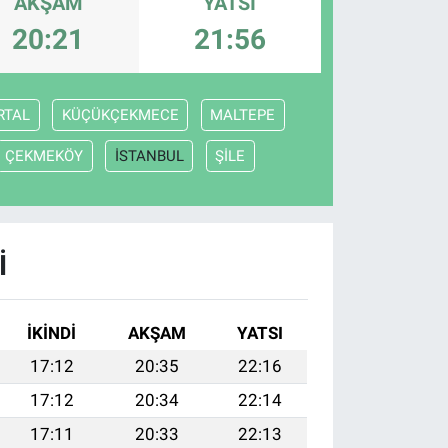
AKŞAM
YATSI
20:21
21:56
RTAL
KÜÇÜKÇEKMECE
MALTEPE
ÇEKMEKÖY
İSTANBUL
ŞİLE
I
İKINDI
AKŞAM
YATSI
17:12
20:35
22:16
17:12
20:34
22:14
17:11
20:33
22:13