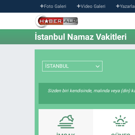
Foto Galeri
Video Galeri
Yazarla
Nöbetçi Eczaneler
İstanbul Namaz Vakitleri
Hava Durumu
Trafik Durumu
İSTANBUL
Süper Lig Puan Durumu ve Fikstür
Tüm Manşetler
Sizden biri kendisinde, malında veya (din) k
Son Dakika Haberleri
Haber Arşivi