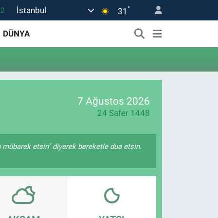
°
İstanbul
.2
31
17
DÜNYA
01
02
12
4
7 Ağustos 2026
24 Safer 1448
h mübarek etsin" diyerek bereketle dua etsin.