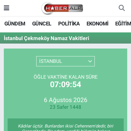
Nöbetçi Eczaneler
GÜNDEM
GÜNCEL
POLİTİKA
EKONOMİ
EĞİTİ
Hava Durumu
İstanbul Çekmeköy Namaz Vakitleri
Trafik Durumu
İSTANBUL
Süper Lig Puan Durumu ve Fikstür
ÖĞLE VAKTINE KALAN SÜRE
Tüm Manşetler
07:09:54
Son Dakika Haberleri
6 Ağustos 2026
23 Safer 1448
Haber Arşivi
Kâdılar üçtür. Bunlardan ikisi Cehennem'dedir, biri