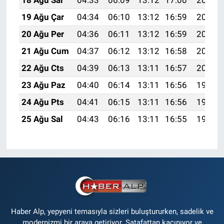
18 Ağu Sal
04:33
06:09
13:12
17:00
20:06
19 Ağu Çar
04:34
06:10
13:12
16:59
20:04
20 Ağu Per
04:36
06:11
13:12
16:59
20:03
21 Ağu Cum
04:37
06:12
13:12
16:58
20:02
22 Ağu Cts
04:39
06:13
13:11
16:57
20:00
23 Ağu Paz
04:40
06:14
13:11
16:56
19:58
24 Ağu Pts
04:41
06:15
13:11
16:56
19:57
25 Ağu Sal
04:43
06:16
13:11
16:55
19:55
Haber Alp, yepyeni temasıyla sizleri buluştururken, sadelik ve
modernizmi bir araya getiriyor. Şatafattan kaçınıyor ve