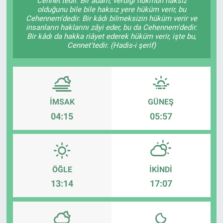
Cennet'tedir. Bir adam, verdiği hükmün haksız
olduğunu bile bile haksız yere hüküm verir, bu
Cehennem'dedir. Bir kâdı bilmeksizin hüküm verir ve
insanların haklarını zâyi eder, bu da Cehennem'dedir.
Bir kâdı da hakka riâyet ederek hüküm verir, işte bu,
Cennet'tedir. (Hadis-i şerif)
İMSAK
GÜNEŞ
04:15
05:57
ÖĞLE
İKINDI
13:14
17:07