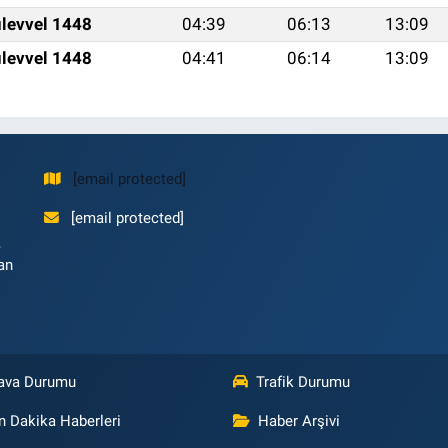
levvel 1448
04:39
06:13
13:09
levvel 1448
04:41
06:14
13:09
[email protected]
[email protected]
,
an
ava Durumu
Trafik Durumu
n Dakika Haberleri
Haber Arşivi