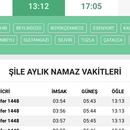
13:12
17:05
HİR
BEYLİKDÜZÜ
BÜYÜKÇEKMECE
ESENYURT
KA
NBEYLİ
SULTANGAZİ
SİLİVRİ
TUZLA
ÇATALCA
ŞİLE AYLIK NAMAZ VAKITLERI
İCRİ
İMSAK
GÜNEŞ
ÖĞLE
fer 1448
03:54
05:43
13:13
fer 1448
03:56
05:44
13:13
fer 1448
03:57
05:45
13:13