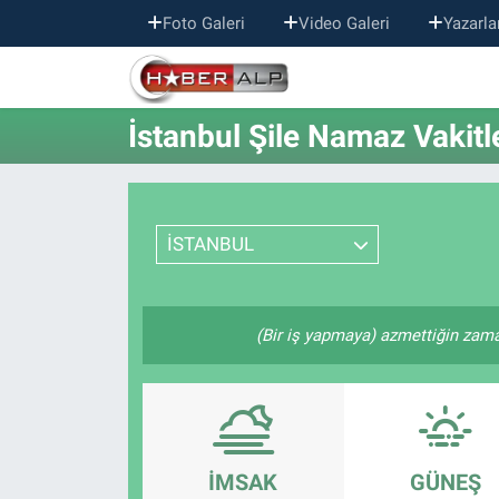
Foto Galeri
Video Galeri
Yazarla
Nöbetçi Eczaneler
İstanbul Şile Namaz Vakitl
Hava Durumu
Trafik Durumu
İSTANBUL
Süper Lig Puan Durumu ve Fikstür
Tüm Manşetler
(Bir iş yapmaya) azmettiğin zaman
Son Dakika Haberleri
Haber Arşivi
İMSAK
GÜNEŞ