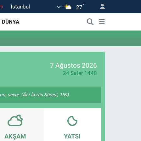
°
İstanbul
76
27
17
DÜNYA
01
02
44
4
7 Ağustos 2026
24 Safer 1448
nı sever. (Âl-i İmrân Sûresi, 159)
AKŞAM
YATSI