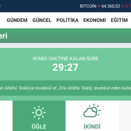
r
BITCOIN
64.360,53
%-0.
DOLAR
47,7069
%0.
GÜNDEM
GÜNCEL
POLİTİKA
EKONOMİ
EĞİTİM
EURO
55,0265
%0.
eri
STERLİN
64,1897
%0.
GRAM ALTIN
6574.81
%1.
İKINDI VAKTINE KALAN SÜRE
BİST100
13.887
%6
29:27
 Allâhü Teâlâ'ya tevekkül et. Zira Allâhü Teâlâ, tevekkül eden kulları
ÖĞLE
İKINDI