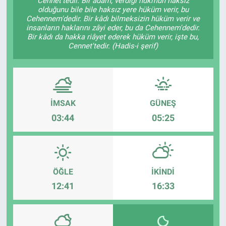
Cennet'tedir. Bir adam, verdiği hükmün haksız
olduğunu bile bile haksız yere hüküm verir, bu
Cehennem'dedir. Bir kâdı bilmeksizin hüküm verir ve
insanların haklarını zâyi eder, bu da Cehennem'dedir.
Bir kâdı da hakka riâyet ederek hüküm verir, işte bu,
Cennet'tedir. (Hadis-i şerif)
İMSAK
GÜNEŞ
03:44
05:25
ÖĞLE
İKINDI
12:41
16:33