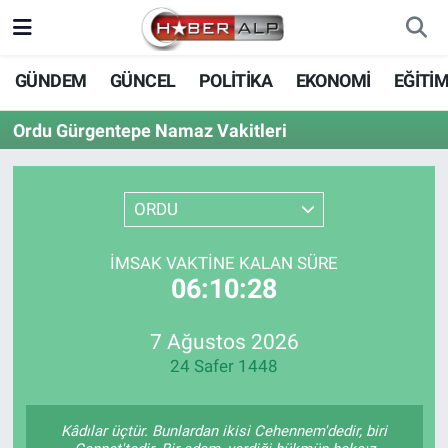
Nöbetçi Eczaneler
GÜNDEM
GÜNCEL
POLİTİKA
EKONOMİ
EĞİTİ
Hava Durumu
Ordu Gürgentepe Namaz Vakitleri
Trafik Durumu
ORDU
Süper Lig Puan Durumu ve Fikstür
İMSAK VAKTINE KALAN SÜRE
Tüm Manşetler
06:10:28
Son Dakika Haberleri
7 Ağustos 2026
24 Safer 1448
Haber Arşivi
Kâdılar üçtür. Bunlardan ikisi Cehennem'dedir, biri