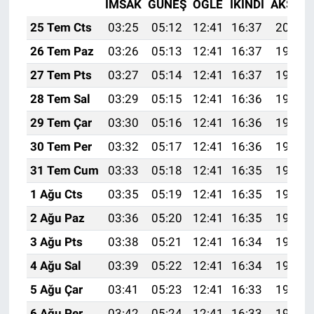
İMSAK
GÜNEŞ
ÖĞLE
İKINDI
AKŞAM
25 Tem Cts
03:25
05:12
12:41
16:37
20:00
26 Tem Paz
03:26
05:13
12:41
16:37
19:59
27 Tem Pts
03:27
05:14
12:41
16:37
19:58
28 Tem Sal
03:29
05:15
12:41
16:36
19:57
29 Tem Çar
03:30
05:16
12:41
16:36
19:56
30 Tem Per
03:32
05:17
12:41
16:36
19:55
31 Tem Cum
03:33
05:18
12:41
16:35
19:54
1 Ağu Cts
03:35
05:19
12:41
16:35
19:53
2 Ağu Paz
03:36
05:20
12:41
16:35
19:52
3 Ağu Pts
03:38
05:21
12:41
16:34
19:51
4 Ağu Sal
03:39
05:22
12:41
16:34
19:50
5 Ağu Çar
03:41
05:23
12:41
16:33
19:49
6 Ağu Per
03:42
05:24
12:41
16:33
19:48