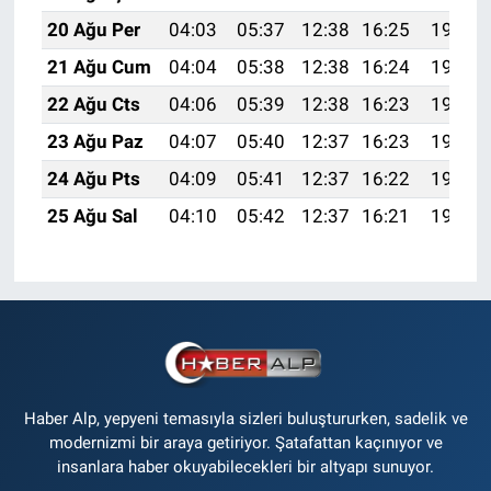
20 Ağu Per
04:03
05:37
12:38
16:25
19:29
21 Ağu Cum
04:04
05:38
12:38
16:24
19:27
22 Ağu Cts
04:06
05:39
12:38
16:23
19:26
23 Ağu Paz
04:07
05:40
12:37
16:23
19:24
24 Ağu Pts
04:09
05:41
12:37
16:22
19:23
25 Ağu Sal
04:10
05:42
12:37
16:21
19:21
Haber Alp, yepyeni temasıyla sizleri buluştururken, sadelik ve
modernizmi bir araya getiriyor. Şatafattan kaçınıyor ve
insanlara haber okuyabilecekleri bir altyapı sunuyor.