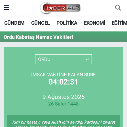
Nöbetçi Eczaneler
GÜNDEM
GÜNCEL
POLİTİKA
EKONOMİ
EĞİTİ
Hava Durumu
Ordu Kabataş Namaz Vakitleri
Trafik Durumu
ORDU
Süper Lig Puan Durumu ve Fikstür
İMSAK VAKTINE KALAN SÜRE
Tüm Manşetler
04:02:31
Son Dakika Haberleri
9 Ağustos 2026
26 Safer 1448
Haber Arşivi
Kim bir hastayı veya Allah için sevdiği kardeşini ziyaret