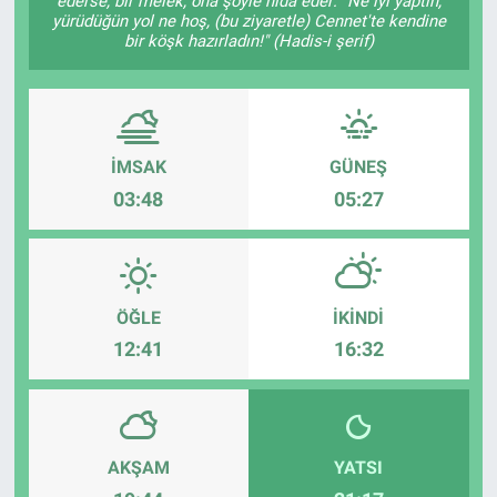
ederse, bir melek, ona şöyle nidâ eder: "Ne iyi yaptın,
yürüdüğün yol ne hoş, (bu ziyaretle) Cennet'te kendine
bir köşk hazırladın!" (Hadis-i şerif)
İMSAK
GÜNEŞ
03:48
05:27
ÖĞLE
İKINDI
12:41
16:32
AKŞAM
YATSI