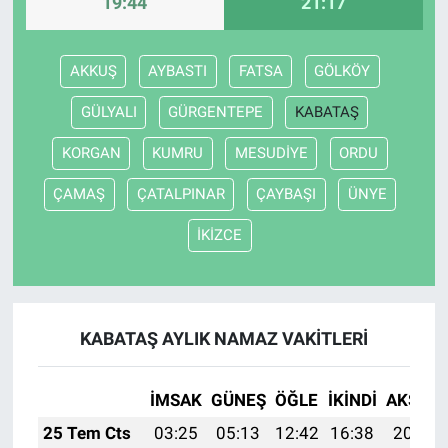
19:44
21:17
AKKUŞ
AYBASTI
FATSA
GÖLKÖY
GÜLYALI
GÜRGENTEPE
KABATAŞ
KORGAN
KUMRU
MESUDİYE
ORDU
ÇAMAŞ
ÇATALPINAR
ÇAYBAŞI
ÜNYE
İKİZCE
KABATAŞ AYLIK NAMAZ VAKITLERI
İMSAK
GÜNEŞ
ÖĞLE
İKINDI
AKŞAM
25 Tem Cts
03:25
05:13
12:42
16:38
20:01