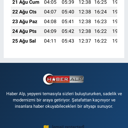
21 Ağu Cum
04:05
05:39
12:38
16:25
19:28
22 Ağu Cts
04:07
05:40
12:38
16:24
19:26
23 Ağu Paz
04:08
05:41
12:38
16:23
19:25
24 Ağu Pts
04:09
05:42
12:38
16:22
19:23
25 Ağu Sal
04:11
05:43
12:37
16:22
19:22
Haber Alp, yepyeni temasıyla sizleri buluştururken, sadelik ve
modernizmi bir araya getiriyor. Şatafattan kaçınıyor ve
insanlara haber okuyabilecekleri bir altyapı sunuyor.
[email protected]