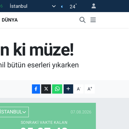
16
°
İstanbul
24
0
DÜNYA
08
0
in ki müze!
12
0
il bütün eserleri yıkarken
-
+
A
A
İSTANBUL
07.08.2026
SONRAKI VAKTE KALAN