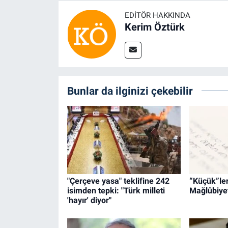
EDITÖR HAKKINDA
Kerim Öztürk
Bunlar da ilginizi çekebilir
"Çerçeve yasa" teklifine 242
“Küçük”leri
isimden tepki: "Türk milleti
Mağlûbiyet
'hayır' diyor"