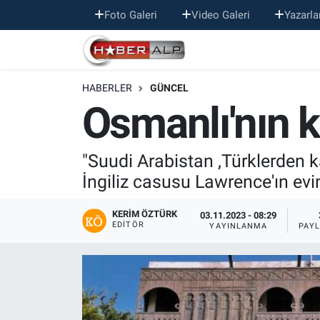
Foto Galeri
Video Galeri
Yazarla
Nöbetçi Eczaneler
HABERLER
GÜNCEL
Hava Durumu
Osmanlı'nın k
Trafik Durumu
"Suudi Arabistan ,Türklerden ka
Süper Lig Puan Durumu ve Fikstür
İngiliz casusu Lawrence'ın evi
Tüm Manşetler
KERIM ÖZTÜRK
03.11.2023 - 08:29
EDITÖR
YAYINLANMA
PAY
Son Dakika Haberleri
Haber Arşivi