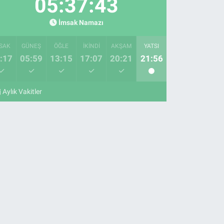
05:37:42
İmsak Namazı
SAK
GÜNEŞ
ÖĞLE
İKINDI
AKŞAM
YATSI
:17
05:59
13:15
17:07
20:21
21:56
Aylık Vakitler