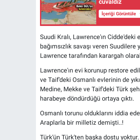
cuvaldız
İçeriği Görüntüle
Suudi Kralı, Lawrence'ın Cidde'deki e
bağımsızlık savaşı veren Suudilere 
Lawrence tarafından karargah olarak k
Lawrence'ın evi korunup restore edil
ve Taif'deki Osmanlı evlerinin de yıkıl
Medine, Mekke ve Taif'deki Türk şehi
harabeye döndürdüğü ortaya çıktı.
Osmanlı torunu olduklarını iddia ede
Araplarla bir milletiz demişti..!
Türk'ün Türk'ten başka dostu yoktur