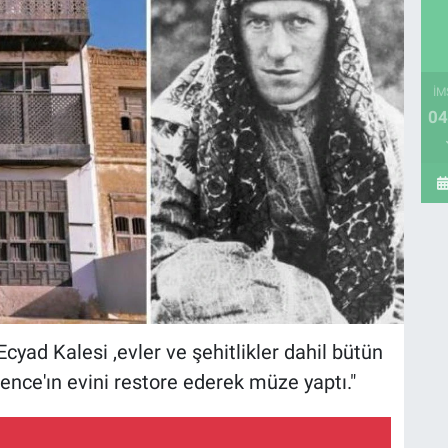
İM
04
cyad Kalesi ,evler ve şehitlikler dahil bütün
rence'ın evini restore ederek müze yaptı."