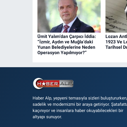
Ümit Yalım’dan Çarpıcı İddia:
Lozan Ant
“İzmir, Aydın ve Muğla’daki
1923 Ve L
Yunan Belediyelerine Neden
Tarihsel 
Operasyon Yapılmıyor?”
Haber Alp, yepyeni temasıyla sizleri buluştururken
sadelik ve modernizmi bir araya getiriyor. Şatafatt
kaçınıyor ve insanlara haber okuyabilecekleri bir
altyapı sunuyor.