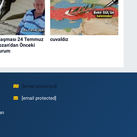
laşması 24 Temmuz
cuvaldız
ozan'dan Önceki
Durum
[email protected]
[email protected]
,
an