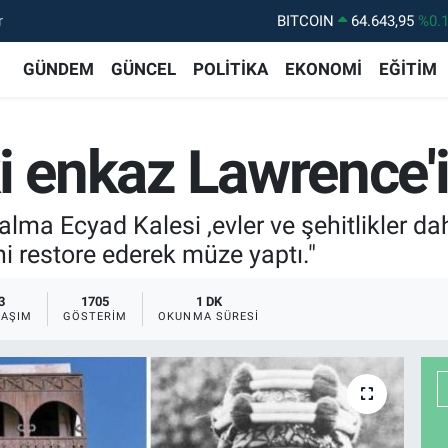
BITCOIN
64.643,95
%0.
r
DOLAR
47,6704
%
GÜNDEM
GÜNCEL
POLİTİKA
EKONOMİ
EĞİTİM
EURO
55,0406
%-0.
STERLİN
64,2143
%
i enkaz Lawrence'
GRAM ALTIN
6500.87
%0.
BİST100
13.799
%7
lma Ecyad Kalesi ,evler ve şehitlikler dah
ni restore ederek müze yaptı."
3
1705
1 DK
LAŞIM
GÖSTERIM
OKUNMA SÜRESI