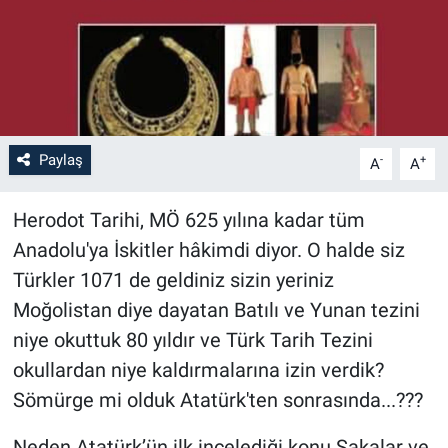
Paylaş
-
+
A
A
Herodot Tarihi, MÖ 625 yılına kadar tüm
Anadolu'ya İskitler hâkimdi diyor. O halde siz
Türkler 1071 de geldiniz sizin yeriniz
Moğolistan diye dayatan Batılı ve Yunan tezini
niye okuttuk 80 yıldır ve Türk Tarih Tezini
okullardan niye kaldırmalarına izin verdik?
Sömürge mi olduk Atatürk'ten sonrasında...???
Neden Atatürk’ün ilk incelediği konu Sakalar ve