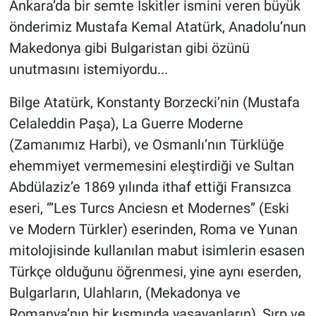
Ankara’da bir semte İskitler ismini veren büyük
önderimiz Mustafa Kemal Atatürk, Anadolu’nun
Makedonya gibi Bulgaristan gibi özünü
unutmasını istemiyordu...
Bilge Atatürk, Konstanty Borzecki’nin (Mustafa
Celaleddin Paşa), La Guerre Moderne
(Zamanımız Harbi), ve Osmanlı’nın Türklüğe
ehemmiyet vermemesini eleştirdiği ve Sultan
Abdülaziz’e 1869 yılında ithaf ettiği Fransızca
eseri, ‘”Les Turcs Anciesn et Modernes” (Eski
ve Modern Türkler) eserinden, Roma ve Yunan
mitolojisinde kullanılan mabut isimlerin esasen
Türkçe olduğunu öğrenmesi, yine aynı eserden,
Bulgarların, Ulahların, (Mekadonya ve
Romanya’nın bir kısmında yaşayanların), Sırp ve