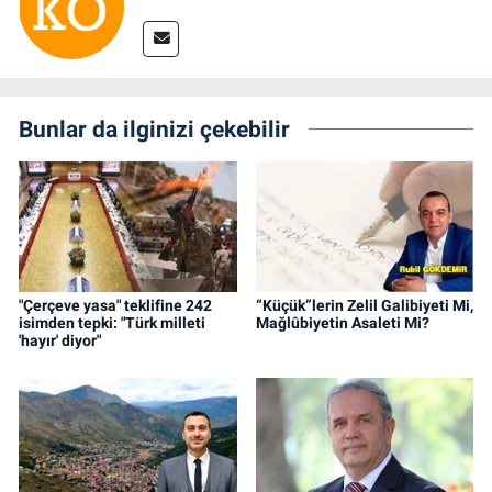
Bunlar da ilginizi çekebilir
"Çerçeve yasa" teklifine 242
“Küçük”lerin Zelil Galibiyeti Mi,
isimden tepki: "Türk milleti
Mağlûbiyetin Asaleti Mi?
'hayır' diyor"