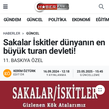
Nöbetçi Eczaneler
GÜNDEM
GÜNCEL
POLİTİKA
EKONOMİ
EĞİTİ
Hava Durumu
HABERLER
GÜNCEL
Sakalar İskitler dünyanın en
Trafik Durumu
büyük turan devleti!
Süper Lig Puan Durumu ve Fikstür
11. BASKIYA ÖZEL
Tüm Manşetler
KERIM ÖZTÜRK
16.09.2024 - 12:18
23.05.2025 - 15:45
EDITÖR
YAYINLANMA
GÜNCELLEME
Son Dakika Haberleri
Haber Arşivi