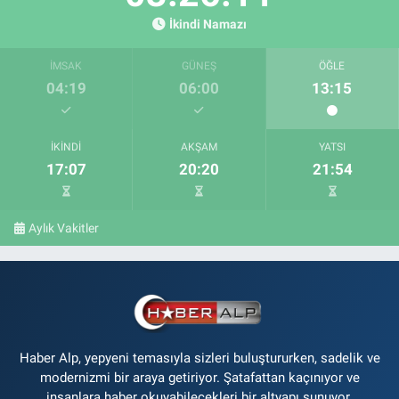
İkindi Namazı
İMSAK
GÜNEŞ
ÖĞLE
04:19
06:00
13:15
İKINDI
AKŞAM
YATSI
17:07
20:20
21:54
Aylık Vakitler
Haber Alp, yepyeni temasıyla sizleri buluştururken, sadelik ve
modernizmi bir araya getiriyor. Şatafattan kaçınıyor ve
insanlara haber okuyabilecekleri bir altyapı sunuyor.