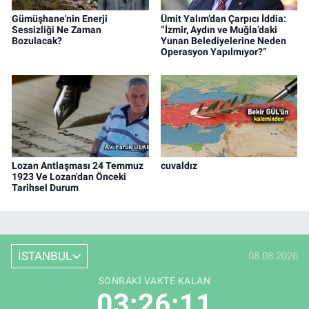
Gümüşhane'nin Enerji
Ümit Yalım’dan Çarpıcı İddia:
Sessizliği Ne Zaman
“İzmir, Aydın ve Muğla’daki
Bozulacak?
Yunan Belediyelerine Neden
Operasyon Yapılmıyor?”
Lozan Antlaşması 24 Temmuz
cuvaldız
1923 Ve Lozan'dan Önceki
Tarihsel Durum
İSTANBUL
08.08.2026
SONRAKI VAKTE KALAN
03:26:10