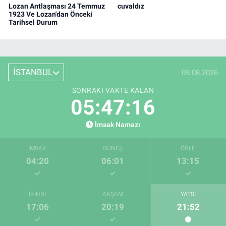
Lozan Antlaşması 24 Temmuz
cuvaldız
1923 Ve Lozan'dan Önceki
Tarihsel Durum
İSTANBUL
09.08.2026
SONRAKI VAKTE KALAN
05:47:16
İmsak Namazı
İMSAK
GÜNEŞ
ÖĞLE
04:20
06:01
13:15
İKINDI
AKŞAM
YATSI
17:06
20:19
21:52