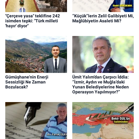
"Çerçeve yasa" teklifine 242
“Küçük”lerin Zelil Galibiyeti Mi,
isimden tepki: "Türk milleti
Mağlûbiyetin Asaleti Mi?
'hayır' diyor"
Gümüşhane'nin Enerji
Ümit Yalım’dan Çarpıcı İddia:
Sessizliği Ne Zaman
“İzmir, Aydın ve Muğla’daki
Bozulacak?
Yunan Belediyelerine Neden
Operasyon Yapılmıyor?”