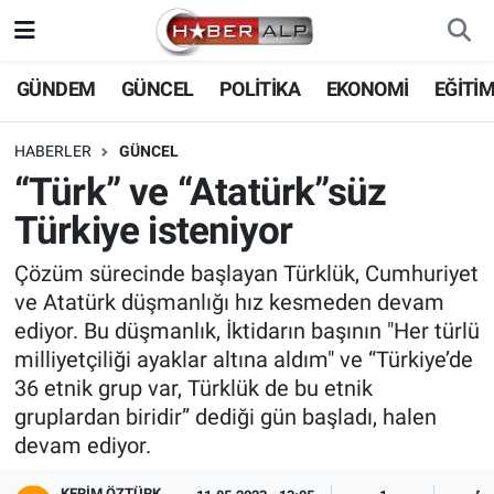
Nöbetçi Eczaneler
GÜNDEM
GÜNCEL
POLİTİKA
EKONOMİ
EĞİTİ
Hava Durumu
HABERLER
GÜNCEL
“Türk” ve “Atatürk”süz
Trafik Durumu
Türkiye isteniyor
Süper Lig Puan Durumu ve Fikstür
Çözüm sürecinde başlayan Türklük, Cumhuriyet
ve Atatürk düşmanlığı hız kesmeden devam
Tüm Manşetler
ediyor. Bu düşmanlık, İktidarın başının "Her türlü
milliyetçiliği ayaklar altına aldım" ve “Türkiye’de
Son Dakika Haberleri
36 etnik grup var, Türklük de bu etnik
gruplardan biridir” dediği gün başladı, halen
Haber Arşivi
devam ediyor.
KERIM ÖZTÜRK