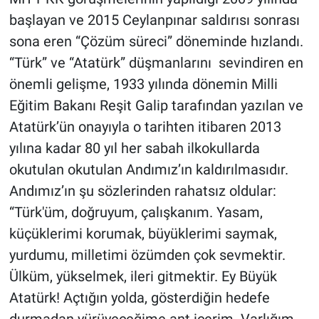
başlayan ve 2015 Ceylanpınar saldırısı sonrası
sona eren “Çözüm süreci” döneminde hızlandı.
“Türk” ve “Atatürk” düşmanlarını sevindiren en
önemli gelişme, 1933 yılında dönemin Milli
Eğitim Bakanı Reşit Galip tarafından yazılan ve
Atatürk’ün onayıyla o tarihten itibaren 2013
yılına kadar 80 yıl her sabah ilkokullarda
okutulan okutulan Andımız’ın kaldırılmasıdır.
Andımız’ın şu sözlerinden rahatsız oldular:
“Türk'üm, doğruyum, çalışkanım. Yasam,
küçüklerimi korumak, büyüklerimi saymak,
yurdumu, milletimi özümden çok sevmektir.
Ülküm, yükselmek, ileri gitmektir. Ey Büyük
Atatürk! Açtığın yolda, gösterdiğin hedefe
durmadan yürüyeceğime ant içerim. Varlığım