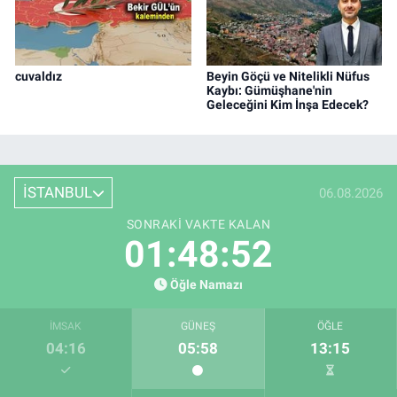
cuvaldız
Beyin Göçü ve Nitelikli Nüfus
Kaybı: Gümüşhane'nin
Geleceğini Kim İnşa Edecek?
İSTANBUL
06.08.2026
SONRAKI VAKTE KALAN
01:48:51
Öğle Namazı
İMSAK
GÜNEŞ
ÖĞLE
04:16
05:58
13:15