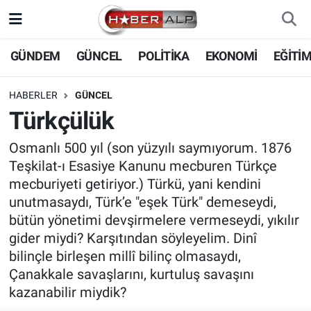
Nöbetçi Eczaneler
GÜNDEM
GÜNCEL
POLİTİKA
EKONOMİ
EĞİTİ
Hava Durumu
HABERLER
GÜNCEL
Türkçülük
Trafik Durumu
Osmanlı 500 yıl (son yüzyılı saymıyorum. 1876
Süper Lig Puan Durumu ve Fikstür
Teşkilat-ı Esasiye Kanunu mecburen Türkçe
mecburiyeti getiriyor.) Türkü, yani kendini
Tüm Manşetler
unutmasaydı, Türk’e "eşek Türk" demeseydi,
bütün yönetimi devşirmelere vermeseydi, yıkılır
Son Dakika Haberleri
gider miydi? Karşıtından söyleyelim. Dinî
bilinçle birleşen millî bilinç olmasaydı,
Haber Arşivi
Çanakkale savaşlarını, kurtuluş savaşını
kazanabilir miydik?