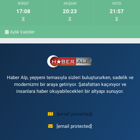
İKINDI
AKŞAM
YATSI
17:08
20:23
21:57
Aylık Vakitler
Haber Alp, yepyeni temasıyla sizleri buluştururken, sadelik ve
modernizmi bir araya getiriyor. Şatafattan kaçınıyor ve
insanlara haber okuyabilecekleri bir altyapı sunuyor.
[email protected]
[email protected]