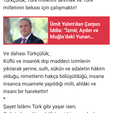
milletinin bekası için çalışmaktır!
Ümit Yalım’dan Çarpıcı
İddia: “İzmir, Aydın ve
Muğla’daki Yunan
Belediyelerine Neden
Operasyon Yapılmıyor?”
Ve dahası Türkçülük;
Küflü ve insanlık dışı maddeci izimlerin
yıkılarak yerine, sulh, sükûn ve adaletin hâkim
olduğu, nimetlerin hakça bölüşüldüğü, insana
insanca muamele yapıldığı milli, ahlâki ve
insani bir harekettir!
*
Şayet İslâmı Türk gibi yaşar isen;