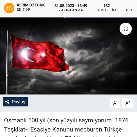
KERIM ÖZTÜRK
31.05.2023 - 13:49
132
EDITÖR
YAYINLANMA
GÖSTERIM
OKUN
Paylaş
-
+
A
A
Osmanlı 500 yıl (son yüzyılı saymıyorum. 1876
Teşkilat-ı Esasiye Kanunu mecburen Türkçe