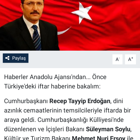
Paylaş
-
+
A
A
Haberler Anadolu Ajansı'ndan... Önce
Türkiye'deki iftar haberine bakalım:
Cumhurbaşkanı
Recep Tayyip Erdoğan
, dini
azınlık cemaatlerinin temsilcileriyle iftarda bir
araya geldi. Cumhurbaşkanlığı Külliyesi'nde
düzenlenen ve İçişleri Bakanı
Süleyman Soylu
,
Kültür ve Turizm Bakanı
Mehmet Nuri Ersoy
ile