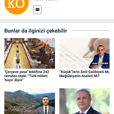
Bunlar da ilginizi çekebilir
"Çerçeve yasa" teklifine 242
“Küçük”lerin Zelil Galibiyeti Mi,
isimden tepki: "Türk milleti
Mağlûbiyetin Asaleti Mi?
'hayır' diyor"