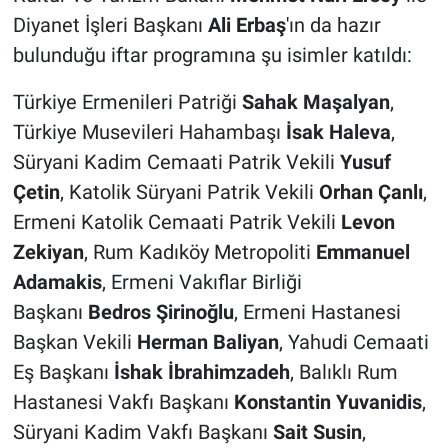
Diyanet İşleri Başkanı
Ali Erbaş
'ın da hazır
bulunduğu iftar programına şu isimler katıldı:
Türkiye Ermenileri Patriği
Sahak Maşalyan
,
Türkiye Musevileri Hahambaşı
İsak Haleva
,
Süryani Kadim Cemaati Patrik Vekili
Yusuf
Çetin
, Katolik Süryani Patrik Vekili
Orhan Çanlı
,
Ermeni Katolik Cemaati Patrik Vekili
Levon
Zekiyan
, Rum Kadıköy Metropoliti
Emmanuel
Adamakis
, Ermeni Vakıflar Birliği
Başkanı
Bedros Şirinoğlu
, Ermeni Hastanesi
Başkan Vekili
Herman Baliyan
, Yahudi Cemaati
Eş Başkanı
İshak İbrahimzadeh
, Balıklı Rum
Hastanesi Vakfı Başkanı
Konstantin Yuvanidis
,
Süryani Kadim Vakfı Başkanı
Sait Susin
,