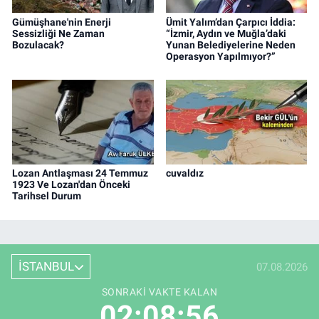
Gümüşhane'nin Enerji
Ümit Yalım’dan Çarpıcı İddia:
Sessizliği Ne Zaman
“İzmir, Aydın ve Muğla’daki
Bozulacak?
Yunan Belediyelerine Neden
Operasyon Yapılmıyor?”
Lozan Antlaşması 24 Temmuz
cuvaldız
1923 Ve Lozan'dan Önceki
Tarihsel Durum
İSTANBUL
07.08.2026
SONRAKI VAKTE KALAN
02:08:56