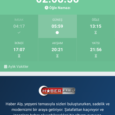
Öğle Namazı
İMSAK
GÜNEŞ
ÖĞLE
04:17
05:59
13:15
İKINDI
AKŞAM
YATSI
17:07
20:21
21:56
Aylık Vakitler
Haber Alp, yepyeni temasıyla sizleri buluştururken, sadelik ve
modernizmi bir araya getiriyor. Şatafattan kaçınıyor ve