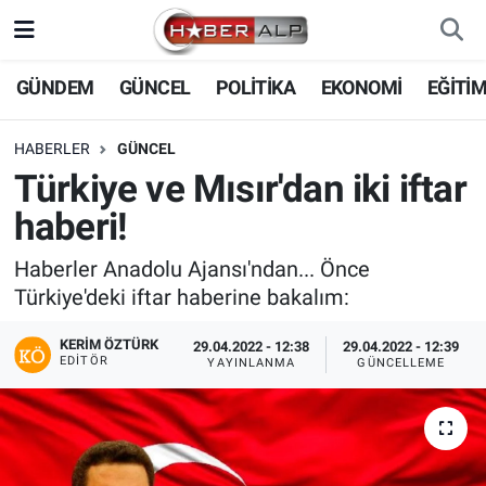
Nöbetçi Eczaneler
GÜNDEM
GÜNCEL
POLİTİKA
EKONOMİ
EĞİTİ
Hava Durumu
HABERLER
GÜNCEL
Türkiye ve Mısır'dan iki iftar
Trafik Durumu
haberi!
Süper Lig Puan Durumu ve Fikstür
Haberler Anadolu Ajansı'ndan... Önce
Türkiye'deki iftar haberine bakalım:
Tüm Manşetler
KERIM ÖZTÜRK
29.04.2022 - 12:38
29.04.2022 - 12:39
Son Dakika Haberleri
EDITÖR
YAYINLANMA
GÜNCELLEME
Haber Arşivi