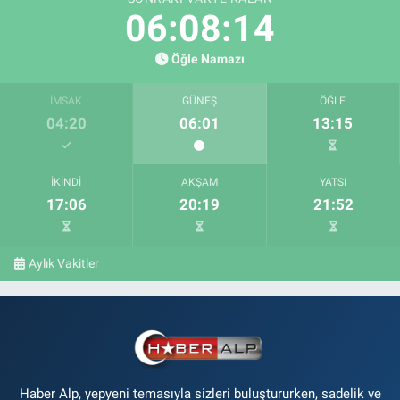
06:08:14
Öğle Namazı
İMSAK
GÜNEŞ
ÖĞLE
04:20
06:01
13:15
İKINDI
AKŞAM
YATSI
17:06
20:19
21:52
Aylık Vakitler
Haber Alp, yepyeni temasıyla sizleri buluştururken, sadelik ve