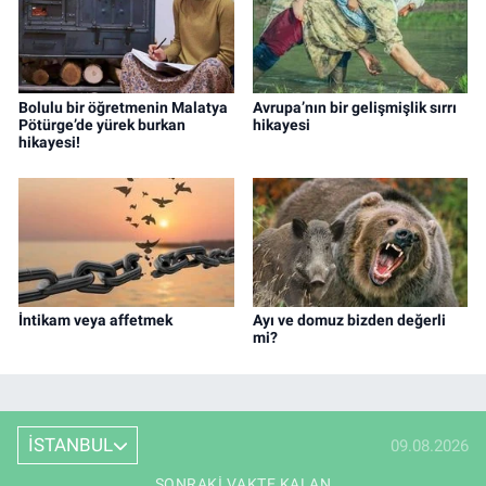
Bolulu bir öğretmenin Malatya
Avrupa’nın bir gelişmişlik sırrı
Pötürge’de yürek burkan
hikayesi
hikayesi!
İntikam veya affetmek
Ayı ve domuz bizden değerli
mi?
İSTANBUL
09.08.2026
SONRAKI VAKTE KALAN