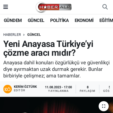
Nöbetçi Eczaneler
GÜNDEM
GÜNCEL
POLİTİKA
EKONOMİ
EĞİTİ
Hava Durumu
HABERLER
GÜNCEL
Yeni Anayasa Türkiye’yi
Trafik Durumu
çözme aracı mıdır?
Süper Lig Puan Durumu ve Fikstür
Anayasa dahil konuları özgürlükçü ve güvenlikçi
diye ayırmaktan uzak durmak gerekir. Bunlar
Tüm Manşetler
birbiriyle çelişmez; ama tamamlar.
Son Dakika Haberleri
KERIM ÖZTÜRK
11.08.2023 - 17:00
8
54
EDITÖR
YAYINLANMA
PAYLAŞIM
GÖST
Haber Arşivi