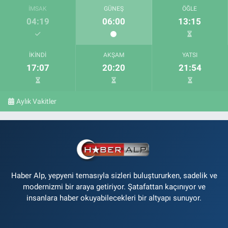
İMSAK
GÜNEŞ
ÖĞLE
04:19
06:00
13:15
İKINDI
AKŞAM
YATSI
17:07
20:20
21:54
Aylık Vakitler
Haber Alp, yepyeni temasıyla sizleri buluştururken, sadelik ve
modernizmi bir araya getiriyor. Şatafattan kaçınıyor ve
insanlara haber okuyabilecekleri bir altyapı sunuyor.