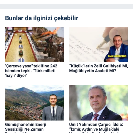
Bunlar da ilginizi çekebilir
"Çerçeve yasa" teklifine 242
“Küçük”lerin Zelil Galibiyeti Mi,
isimden tepki: "Türk milleti
Mağlûbiyetin Asaleti Mi?
'hayır' diyor"
Gümüşhane'nin Enerji
Ümit Yalım’dan Çarpıcı İddia:
Sessizliği Ne Zaman
“İzmir, Aydın ve Muğla’daki