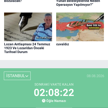
Bozulacak?
Yunan Belediyelerine Neden
Operasyon Yapılmıyor?”
Lozan Antlaşması 24 Temmuz
cuvaldız
1923 Ve Lozan'dan Önceki
Tarihsel Durum
İSTANBUL
08.08.2026
SONRAKI VAKTE KALAN
02:08:21
Öğle Namazı