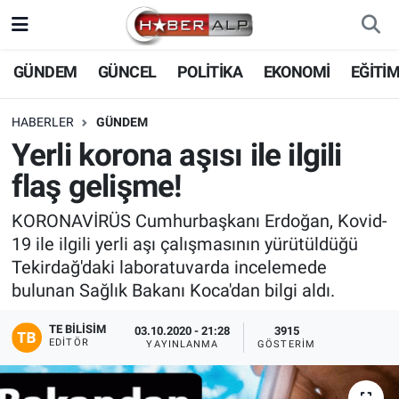
Nöbetçi Eczaneler
GÜNDEM
GÜNCEL
POLİTİKA
EKONOMİ
EĞİTİ
Hava Durumu
HABERLER
GÜNDEM
Yerli korona aşısı ile ilgili
Trafik Durumu
flaş gelişme!
Süper Lig Puan Durumu ve Fikstür
KORONAVİRÜS Cumhurbaşkanı Erdoğan, Kovid-
19 ile ilgili yerli aşı çalışmasının yürütüldüğü
Tüm Manşetler
Tekirdağ'daki laboratuvarda incelemede
bulunan Sağlık Bakanı Koca'dan bilgi aldı.
Son Dakika Haberleri
TE BILISIM
03.10.2020 - 21:28
3915
Haber Arşivi
EDITÖR
YAYINLANMA
GÖSTERIM