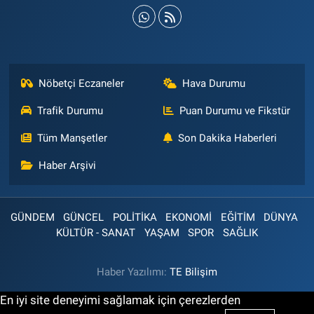
Nöbetçi Eczaneler
Hava Durumu
Trafik Durumu
Puan Durumu ve Fikstür
Tüm Manşetler
Son Dakika Haberleri
Haber Arşivi
GÜNDEM
GÜNCEL
POLİTİKA
EKONOMİ
EĞİTİM
DÜNYA
KÜLTÜR - SANAT
YAŞAM
SPOR
SAĞLIK
Haber Yazılımı:
TE Bilişim
En iyi site deneyimi sağlamak için çerezlerden