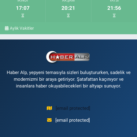
İKINDI
AKŞAM
YATSI
17:07
20:21
21:56
Aylık Vakitler
Haber Alp, yepyeni temasıyla sizleri buluştururken, sadelik ve
modernizmi bir araya getiriyor. Şatafattan kaçınıyor ve
insanlara haber okuyabilecekleri bir altyapı sunuyor.
[email protected]
[email protected]