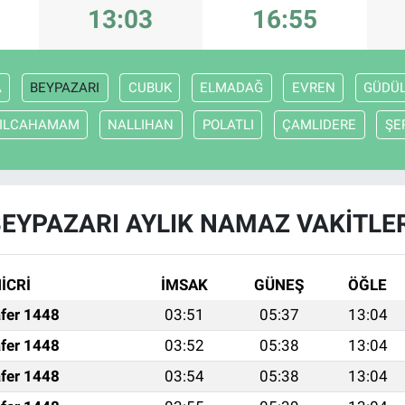
13:03
16:55
A
BEYPAZARI
CUBUK
ELMADAĞ
EVREN
GÜDÜ
ZILCAHAMAM
NALLIHAN
POLATLI
ÇAMLIDERE
ŞE
EYPAZARI AYLIK NAMAZ VAKITLE
İCRİ
İMSAK
GÜNEŞ
ÖĞLE
fer 1448
03:51
05:37
13:04
fer 1448
03:52
05:38
13:04
fer 1448
03:54
05:38
13:04