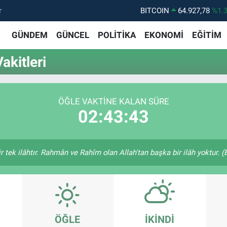
r
BITCOIN
64.927,78
%1.
DOLAR
47,5894
%0.
GÜNDEM
GÜNCEL
POLİTİKA
EKONOMİ
EĞİTİM
EURO
55,0398
%-0.
kitleri
STERLİN
64,1581
%0.
GRAM ALTIN
6527.85
%0.
ÖĞLE VAKTINE KALAN SÜRE
BİST100
13.703
%1
02:43:43
bir tek ilâhtır. Rahmân ve Rahîm olan Allah'tan başka bir ilâh yoktur. 
ÖĞLE
İKINDI