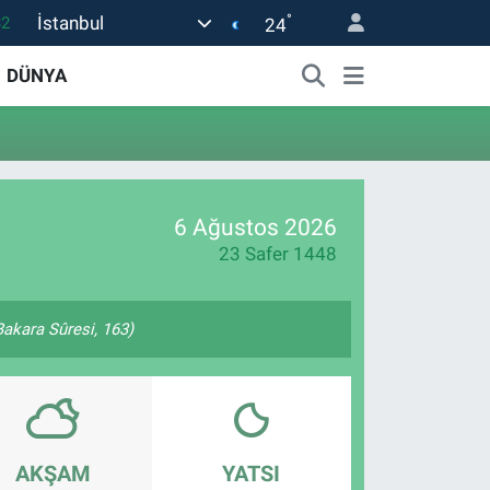
°
İstanbul
32
24
08
DÜNYA
02
16
54
1
6 Ağustos 2026
23 Safer 1448
(Bakara Sûresi, 163)
AKŞAM
YATSI