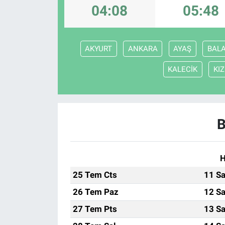
04:08
05:48
AKYURT
ANKARA
AYAŞ
BAL
KALECİK
KI
B
H
25 Tem Cts
11 Sa
26 Tem Paz
12 Sa
27 Tem Pts
13 Sa