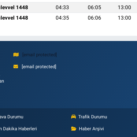
levvel 1448
04:33
06:05
13:00
levvel 1448
04:35
06:06
13:00
[email protected]
[email protected]
,
an
ava Durumu
Trafik Durumu
n Dakika Haberleri
Haber Arşivi