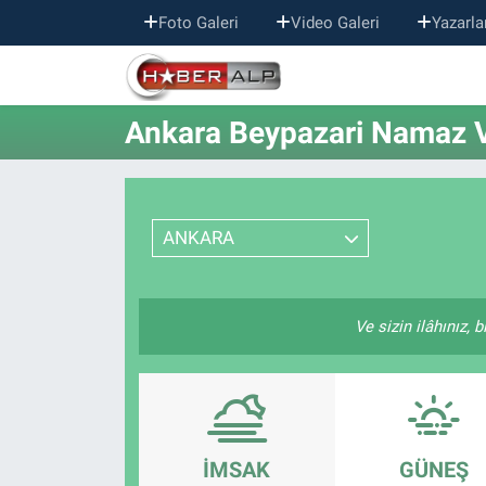
Foto Galeri
Video Galeri
Yazarla
Nöbetçi Eczaneler
Ankara Beypazari Namaz Va
Hava Durumu
Trafik Durumu
ANKARA
Süper Lig Puan Durumu ve Fikstür
Tüm Manşetler
Ve sizin ilâhınız, 
Son Dakika Haberleri
Haber Arşivi
İMSAK
GÜNEŞ