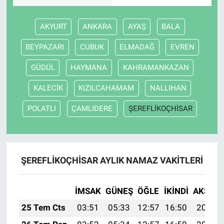
AKYURT
ANKARA
AYAŞ
BALA
BEYPAZARI
CUBUK
ELMADAĞ
EVREN
GÜDÜL
HAYMANA
KAHRAMANKAZAN
KALECİK
KIZILCAHAMAM
NALLIHAN
POLATLI
ÇAMLIDERE
ŞEREFLİKOÇHİSAR
ŞEREFLİKOÇHİSAR AYLIK NAMAZ VAKITLERI
İMSAK
GÜNEŞ
ÖĞLE
İKINDI
AKŞAM
25 Tem Cts
03:51
05:33
12:57
16:50
20:11