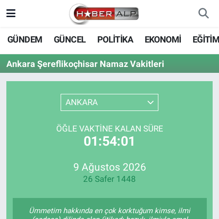
Nöbetçi Eczaneler
GÜNDEM
GÜNCEL
POLİTİKA
EKONOMİ
EĞİTİ
Hava Durumu
Ankara Şereflikoçhisar Namaz Vakitleri
Trafik Durumu
ANKARA
Süper Lig Puan Durumu ve Fikstür
ÖĞLE VAKTINE KALAN SÜRE
Tüm Manşetler
01:54:01
Son Dakika Haberleri
9 Ağustos 2026
26 Safer 1448
Haber Arşivi
Ümmetim hakkında en çok korktuğum kimse, ilmi