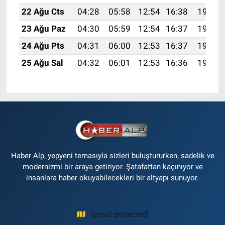
22 Ağu Cts
04:28
05:58
12:54
16:38
19:39
23 Ağu Paz
04:30
05:59
12:54
16:37
19:38
24 Ağu Pts
04:31
06:00
12:53
16:37
19:36
25 Ağu Sal
04:32
06:01
12:53
16:36
19:35
Haber Alp, yepyeni temasıyla sizleri buluştururken, sadelik ve
modernizmi bir araya getiriyor. Şatafattan kaçınıyor ve
insanlara haber okuyabilecekleri bir altyapı sunuyor.
[email protected]