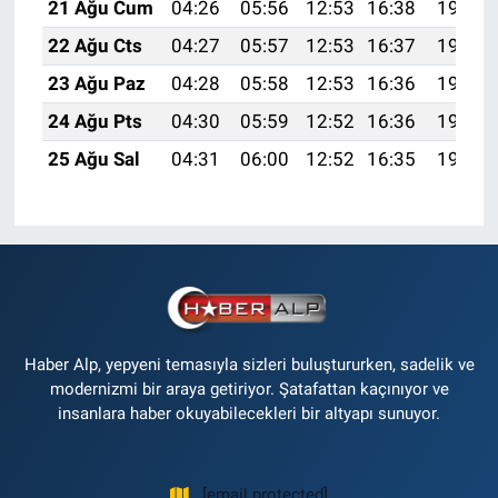
21 Ağu Cum
04:26
05:56
12:53
16:38
19:40
22 Ağu Cts
04:27
05:57
12:53
16:37
19:38
23 Ağu Paz
04:28
05:58
12:53
16:36
19:37
24 Ağu Pts
04:30
05:59
12:52
16:36
19:36
25 Ağu Sal
04:31
06:00
12:52
16:35
19:34
Haber Alp, yepyeni temasıyla sizleri buluştururken, sadelik ve
modernizmi bir araya getiriyor. Şatafattan kaçınıyor ve
insanlara haber okuyabilecekleri bir altyapı sunuyor.
[email protected]