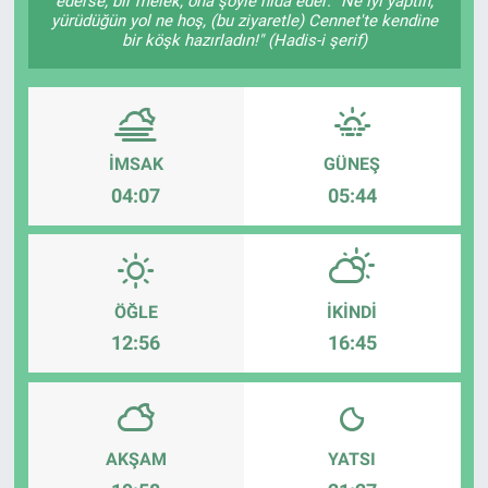
ederse, bir melek, ona şöyle nidâ eder: "Ne iyi yaptın,
yürüdüğün yol ne hoş, (bu ziyaretle) Cennet'te kendine
bir köşk hazırladın!" (Hadis-i şerif)
İMSAK
GÜNEŞ
04:07
05:44
ÖĞLE
İKINDI
12:56
16:45
AKŞAM
YATSI