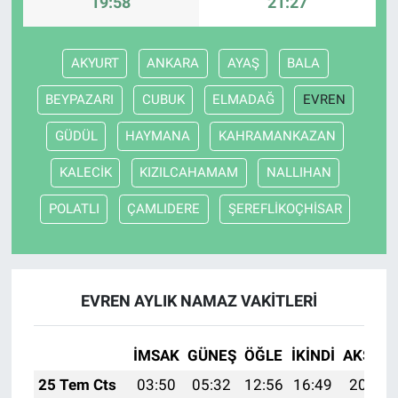
19:58
21:27
AKYURT
ANKARA
AYAŞ
BALA
BEYPAZARI
CUBUK
ELMADAĞ
EVREN
GÜDÜL
HAYMANA
KAHRAMANKAZAN
KALECİK
KIZILCAHAMAM
NALLIHAN
POLATLI
ÇAMLIDERE
ŞEREFLİKOÇHİSAR
EVREN AYLIK NAMAZ VAKITLERI
İMSAK
GÜNEŞ
ÖĞLE
İKINDI
AKŞAM
25 Tem Cts
03:50
05:32
12:56
16:49
20:11