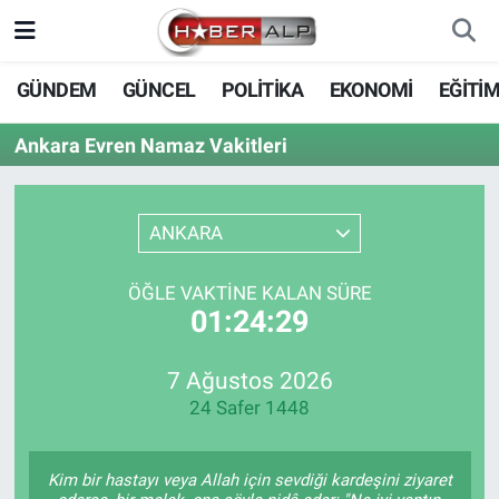
Nöbetçi Eczaneler
GÜNDEM
GÜNCEL
POLİTİKA
EKONOMİ
EĞİTİ
Hava Durumu
Ankara Evren Namaz Vakitleri
Trafik Durumu
ANKARA
Süper Lig Puan Durumu ve Fikstür
ÖĞLE VAKTINE KALAN SÜRE
Tüm Manşetler
01:24:29
Son Dakika Haberleri
7 Ağustos 2026
24 Safer 1448
Haber Arşivi
Kim bir hastayı veya Allah için sevdiği kardeşini ziyaret