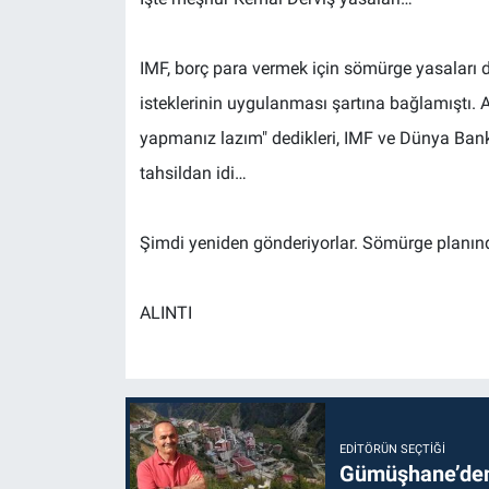
IMF, borç para vermek için sömürge yasaları d
isteklerinin uygulanması şartına bağlamıştı. Av
yapmanız lazım" dedikleri, IMF ve Dünya Bankas
tahsildan idi…
Şimdi yeniden gönderiyorlar. Sömürge planınd
ALINTI
EDITÖRÜN SEÇTIĞI
Gümüşhane’den 