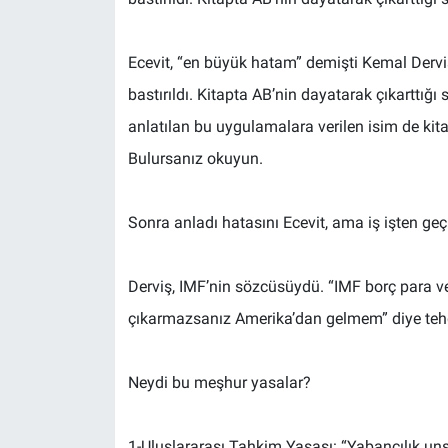
Ecevit, “en büyük hatam” demişti Kemal Derviş 
bastırıldı. Kitapta AB’nin dayatarak çıkarttığı
anlatılan bu uygulamalara verilen isim de kita
Bulursanız okuyun.
Sonra anladı hatasını Ecevit, ama iş işten geç
Derviş, IMF’nin sözcüsüydü. “IMF borç para ve
çıkarmazsanız Amerika’dan gelmem” diye tehd
Neydi bu meşhur yasalar?
1-Uluslararası Tahkim Yasası: “Yabancılık un