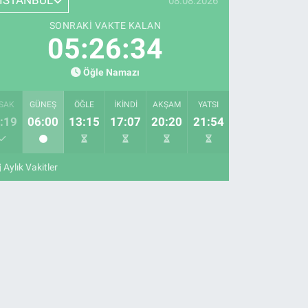
İSTANBUL
08.08.2026
SONRAKI VAKTE KALAN
05:26:33
Öğle Namazı
SAK
GÜNEŞ
ÖĞLE
İKINDI
AKŞAM
YATSI
:19
06:00
13:15
17:07
20:20
21:54
Aylık Vakitler