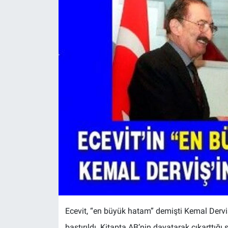
Ecevit, “en büyük hatam” demişti Kemal Derviş 
bastırıldı. Kitapta AB’nin dayatarak çıkarttığı