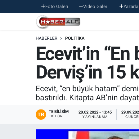
Foto Galeri
Video Galeri
Yazarla
Nöbetçi Eczaneler
HABERLER
POLİTİKA
Hava Durumu
Ecevit’in “En
Trafik Durumu
Derviş’in 15 
Süper Lig Puan Durumu ve Fikstür
Tüm Manşetler
Ecevit, “en büyük hatam” demişt
bastırıldı. Kitapta AB’nin daya
Son Dakika Haberleri
TE BILISIM
20.02.2022 - 13:45
29.09.202
EDITÖR
YAYINLANMA
GÜNCE
Haber Arşivi