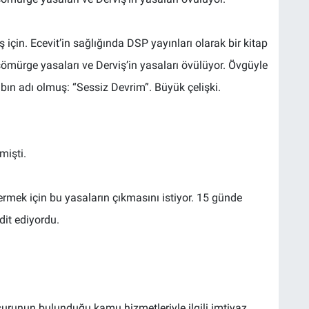
için. Ecevit’in sağlığında DSP yayınları olarak bir kitap
 sömürge yasaları ve Derviş’in yasaları övülüyor. Övgüyle
bın adı olmuş: “Sessiz Devrim”. Büyük çelişki.
mişti.
rmek için bu yasaların çıkmasını istiyor. 15 günde
it ediyordu.
surunun bulunduğu kamu hizmetleriyle ilgili imtiyaz