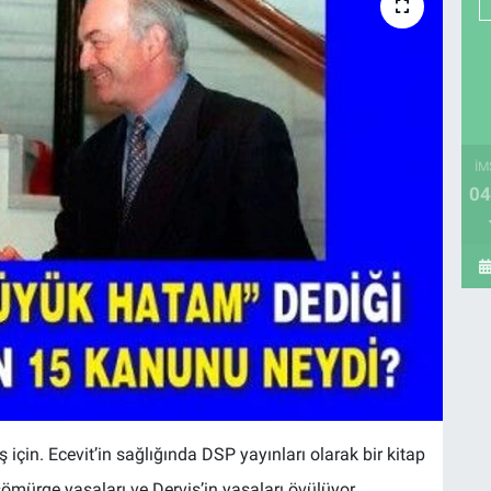
İM
04
için. Ecevit’in sağlığında DSP yayınları olarak bir kitap
 sömürge yasaları ve Derviş’in yasaları övülüyor.