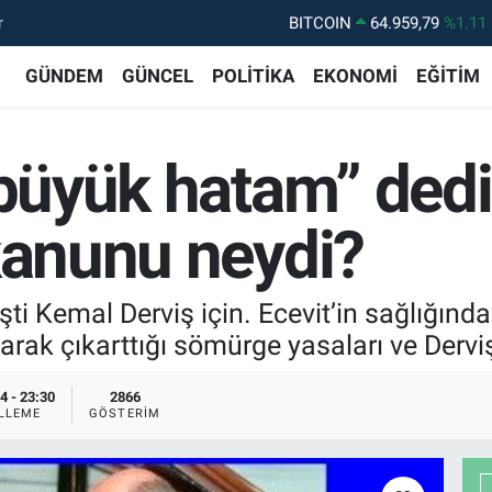
r
DOLAR
47,7436
%0.18
EURO
55,2510
%0.32
GÜNDEM
GÜNCEL
POLİTİKA
EKONOMİ
EĞİTİM
STERLİN
64,4811
%0.38
GRAM ALTIN
6660.55
%0.03
 büyük hatam” ded
BİST100
13.779
%-14
BITCOIN
64.959,79
%1.11
kanunu neydi?
i Kemal Derviş için. Ecevit’in sağlığında 
tarak çıkarttığı sömürge yasaları ve Derviş
4 - 23:30
2866
LLEME
GÖSTERIM