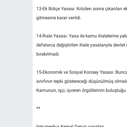
13-Ek Bütçe Yasası: Krizden sonra çıkanlan ek 
gitmesine karar verildi.
14-İhale Yasası: Yasa ile kamu ihalelerine yab
defalarca değiştirilen ihale yasalanyla devlet d
bırakılmadı.
15-Ekonomik ve Sosyal Konsey Yasası: Bunca 
sınıfının tepki göstereceği düşünülmüş olmalı
Kamunun, işçi, işveren örgütlerinin buluştuğu
**
İşte meşhur Kemal Derviş yasaları…