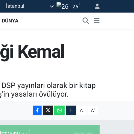
°
İstanbul
26
DÜNYA
iği Kemal
DSP yayınları olarak bir kitap
’in yasaları övülüyor.
-
+
A
A