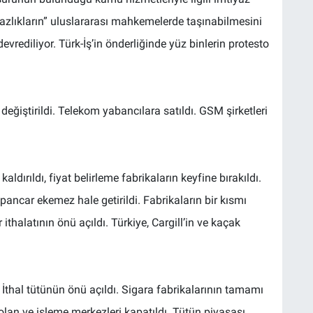
lıkların” uluslararası mahkemelerde taşınabilmesini
evrediliyor. Türk-İş’in önderliğinde yüz binlerin protesto
ğiştirildi. Telekom yabancılara satıldı. GSM şirketleri
ldırıldı, fiyat belirleme fabrikaların keyfine bırakıldı.
ancar ekemez hale getirildi. Fabrikaların bir kısmı
ithalatının önü açıldı. Türkiye, Cargill’in ve kaçak
 İthal tütünün önü açıldı. Sigara fabrikalarının tamamı
epolan ve işleme merkezleri kapatıldı. Tütün piyasası