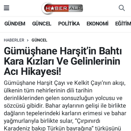
Nöbetçi Eczaneler
GÜNDEM
GÜNCEL
POLİTİKA
EKONOMİ
EĞİTİ
Hava Durumu
HABERLER
GÜNCEL
Gümüşhane Harşit’in Bahtı
Trafik Durumu
Kara Kızları Ve Gelinlerinin
Süper Lig Puan Durumu ve Fikstür
Acı Hikayesi!
Tüm Manşetler
Gümüşhane Harşit Çayı ve Kelkit Çayı’nın akışı,
ülkenin tüm nehirlerinin dili tarihin
Son Dakika Haberleri
derinliklerinden gelen sonsuzluğun yolcusu ve
sözcüsü gibidir. Bahar aylarının gelişi ile birlikte
Haber Arşivi
dağların tepelerindeki karların erimesi ve bahar
yağmurlarıyla birlikte sular, “Çırpınırdı
Karadeniz bakıp Türkün bayrağına” türküsünü