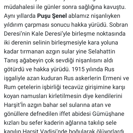
müdahalesi ile günler sonra sağlığına kavuştu.
Aynı yıllarda
Puşu Şenel
ablamız nişanlıyken
yıldırım çarpması sonucu hakka yürüdü. Sobran
Deresi’nin Kale Deresi’yle birleşme noktasında
iki derenin selinin birleşmesiyle kara yoluna
kadar tırmanan azgın sular yine Selahattin
Tanış ağabeyin çok sevdiği nişanlısını aldı
götürdü ve hakka yürüdü. 1915 yılında Rus
işgaliyle azan kuduran Rus askerlerin Ermeni ve
Rum çetelerin işbirliği tecavüz girişimine karşı
koyan namusları kirletilmesin diye kendilerini
Harşit’İn azgın bahar sel sularına atan ve
gönüllere defnedilen iffet abidesi Gümüşhane
kızları bu sefer kaderin ağlarına takılıp sele
kapılıp Harşit Vadisi’nde boğularak ölüyorlardı.