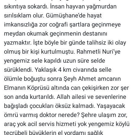
sıkıntıya sokardı. İnsan hayvan yağmurdan
sırılsıklam olur. Gümüşhane’de hayat
imkansızlığa zor coğrafi şartlara geçinmeye
meydan okumak geçinmenin destanını
yazmaktır. İşte böyle bir günde talihsiz iki olay
olmuş bir kişi kurtulmuştu. Rahmetli Nuri’ye
yengemiz sele kapıldı uzun süre selde
sürüklendi. Yaklaşık 4 km civarında selle
ölümle boğuştu sonra Şeyh Ahmet amcanın
Elmanın Köprüsü altında can çekişirken zor şer
son anda kurtarıldı. Allah ailesi ve sevenlerine
bağışladı çocukları öksüz kalmadı. Yaşayacak
ömrü varmış doktor nerede? Şehre ulaşım zor,
araç yok acil servis hizmeti yok yengemiz köylü
tecrübeli büyüklerin el yordamı sağlık