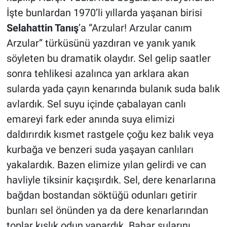
İşte bunlardan 1970’li yıllarda yaşanan birisi
Selahattin Tanış
’a “Arzular! Arzular canım
Arzular” türküsünü yazdıran ve yanık yanık
söyleten bu dramatik olaydır. Sel gelip saatler
sonra tehlikesi azalınca yan arklara akan
sularda yada çayın kenarında bulanık suda balık
avlardık. Sel suyu içinde çabalayan canlı
emareyi fark eder anında suya elimizi
daldırırdık kısmet rastgele çoğu kez balık veya
kurbağa ve benzeri suda yaşayan canlıları
yakalardık. Bazen elimize yılan gelirdi ve can
havliyle tiksinir kaçışırdık. Sel, dere kenarlarına
bağdan bostandan söktüğü odunları getirir
bunları sel önünden ya da dere kenarlarından
toplar kışlık odun yapardık. Bahar sularını