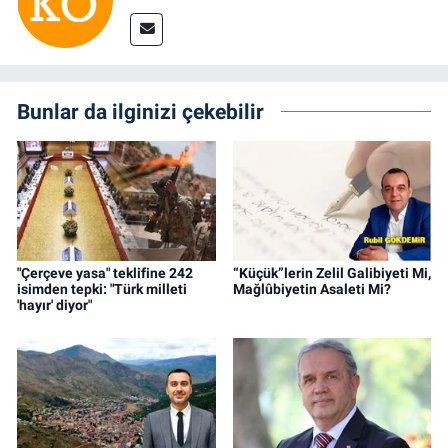
Bunlar da ilginizi çekebilir
"Çerçeve yasa" teklifine 242
“Küçük”lerin Zelil Galibiyeti Mi,
isimden tepki: "Türk milleti
Mağlûbiyetin Asaleti Mi?
'hayır' diyor"