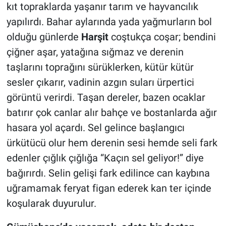
kıt topraklarda yaşanır tarım ve hayvancılık
yapılırdı. Bahar aylarında yada yağmurların bol
olduğu günlerde
Harşit
coştukça coşar; bendini
çiğner aşar, yatağına sığmaz ve derenin
taşlarını toprağını sürüklerken, kütür kütür
sesler çıkarır, vadinin azgın suları ürpertici
görüntü verirdi. Taşan dereler, bazen ocaklar
batırır çok canlar alır bahçe ve bostanlarda ağır
hasara yol açardı. Sel gelince başlangıcı
ürkütücü olur hem derenin sesi hemde seli fark
edenler çığlık çığlığa “Kaçın sel geliyor!” diye
bağırırdı. Selin gelişi fark edilince can kaybına
uğramamak feryat figan ederek kan ter içinde
koşularak duyurulur.