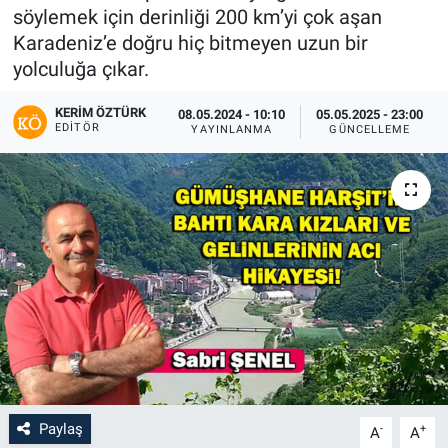
söylemek için derinliği 200 km’yi çok aşan
Karadeniz’e doğru hiç bitmeyen uzun bir
yolculuğa çıkar.
KERIM ÖZTÜRK
08.05.2024 - 10:10
05.05.2025 - 23:00
EDITÖR
YAYINLANMA
GÜNCELLEME
Paylaş
-
+
A
A