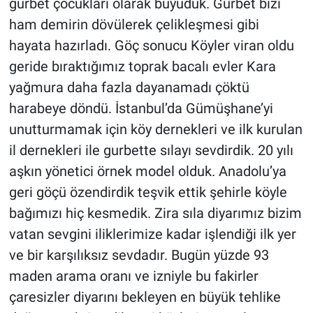
gurbet çocukları olarak büyüdük. Gurbet bizi
ham demirin dövülerek çelikleşmesi gibi
hayata hazırladı. Göç sonucu Köyler viran oldu
geride bıraktığımız toprak bacalı evler Kara
yağmura daha fazla dayanamadı çöktü
harabeye döndü. İstanbul’da Gümüşhane’yi
unutturmamak için köy dernekleri ve ilk kurulan
il dernekleri ile gurbette sılayı sevdirdik. 20 yılı
aşkın yönetici örnek model olduk. Anadolu’ya
geri göçü özendirdik teşvik ettik şehirle köyle
bağımızı hiç kesmedik. Zira sıla diyarımız bizim
vatan sevgini iliklerimize kadar işlendiği ilk yer
ve bir karşılıksız sevdadır. Bugün yüzde 93
maden arama oranı ve izniyle bu fakirler
çaresizler diyarını bekleyen en büyük tehlike