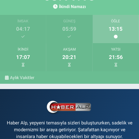
İkindi Namazı
İMSAK
GÜNEŞ
ÖĞLE
04:17
05:59
13:15
İKINDI
AKŞAM
YATSI
17:07
20:21
21:56
Aylık Vakitler
Haber Alp, yepyeni temasıyla sizleri buluştururken, sadelik ve
modernizmi bir araya getiriyor. Şatafattan kaçınıyor ve
insanlara haber okuyabilecekleri bir altyapı sunuyor.