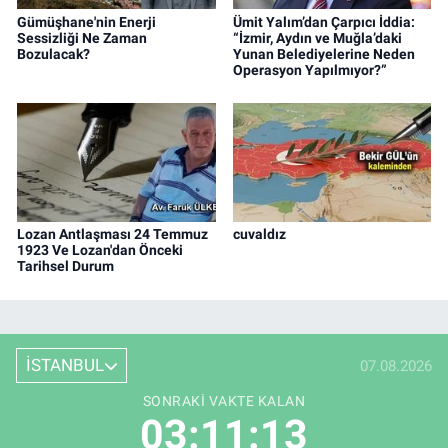
Gümüşhane'nin Enerji
Ümit Yalım’dan Çarpıcı İddia:
Sessizliği Ne Zaman
“İzmir, Aydın ve Muğla’daki
Bozulacak?
Yunan Belediyelerine Neden
Operasyon Yapılmıyor?”
Lozan Antlaşması 24 Temmuz
cuvaldız
1923 Ve Lozan'dan Önceki
Tarihsel Durum
İSTANBUL
07.08.2026
SONRAKI VAKTE KALAN
03:11:12