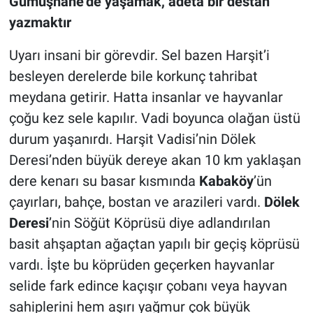
Gümüşhane’de yaşamak, adeta bir destan
yazmaktır
Uyarı insani bir görevdir. Sel bazen Harşit’i
besleyen derelerde bile korkunç tahribat
meydana getirir. Hatta insanlar ve hayvanlar
çoğu kez sele kapılır. Vadi boyunca olağan üstü
durum yaşanırdı. Harşit Vadisi’nin Dölek
Deresi’nden büyük dereye akan 10 km yaklaşan
dere kenarı su basar kısmında
Kabaköy
’ün
çayırları, bahçe, bostan ve arazileri vardı.
Dölek
Deresi
’nin Söğüt Köprüsü diye adlandırılan
basit ahşaptan ağaçtan yapılı bir geçiş köprüsü
vardı. İşte bu köprüden geçerken hayvanlar
selide fark edince kaçışır çobanı veya hayvan
sahiplerini hem aşırı yağmur çok büyük