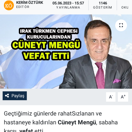
KERIM ÖZTÜRK
05.06.2023 - 15:57
1146
EDITÖR
YAYINLANMA
GÖSTERIM
OKUN
Paylaş
-
+
A
A
Geçtiğimiz günlerde rahatSızlanan ve
hastaneye kaldırılan
Cüneyt Mengü
, sabaha
karşı
vefat
etti.