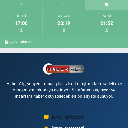
İKINDI
AKŞAM
YATSI
17:06
20:19
21:52
Aylık Vakitler
Haber Alp, yepyeni temasıyla sizleri buluştururken, sadelik ve
modernizmi bir araya getiriyor. Şatafattan kaçınıyor ve
insanlara haber okuyabilecekleri bir altyapı sunuyor.
[email protected]