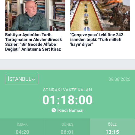
Bahtiyar Aydın’dan Tarih
"Çerçeve yasa" teklifine 242
Tartışmalarını Alevlendirecek
isimden tepki: "Türk milleti
Sözler: “Bir Gecede Alfabe
'hayır' diyor"
Değişti” Anlatısına Sert İtiraz
İSTANBUL
09.08.2026
SONRAKI VAKTE KALAN
01:17:59
İkindi Namazı
İMSAK
GÜNEŞ
ÖĞLE
04:20
06:01
13:15