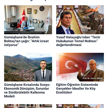
Gümüşhane’de İbrahim
Yusuf Halaçoğlu’ndan “Terör
Bektaş’tan çağrı: “Artık icraat
Hukukunun Temel Noktası”
istiyoruz”
değerlendirmesi
Gümüşhane Kırsalında Sosyo-
Eğitim-Öğretim Sisteminde
Ekonomik Dönüşüm, Sorunlar
Gerçekler-İdealler Ve Köy
ve Sürdürülebilir Kalkınma
Enstitüleri
Modeli