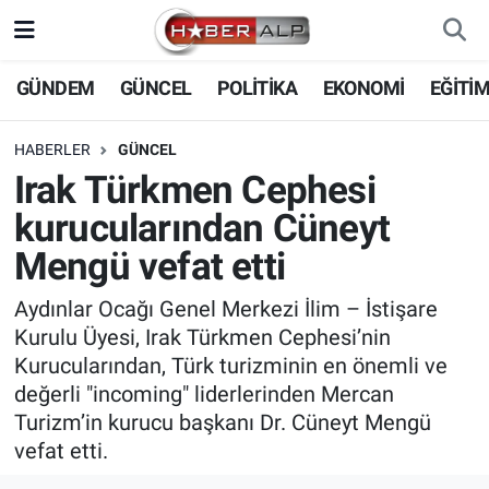
Nöbetçi Eczaneler
GÜNDEM
GÜNCEL
POLİTİKA
EKONOMİ
EĞİTİ
Hava Durumu
HABERLER
GÜNCEL
Irak Türkmen Cephesi
Trafik Durumu
kurucularından Cüneyt
Süper Lig Puan Durumu ve Fikstür
Mengü vefat etti
Tüm Manşetler
Aydınlar Ocağı Genel Merkezi İlim – İstişare
Kurulu Üyesi, Irak Türkmen Cephesi’nin
Son Dakika Haberleri
Kurucularından, Türk turizminin en önemli ve
değerli "incoming" liderlerinden Mercan
Haber Arşivi
Turizm’in kurucu başkanı Dr. Cüneyt Mengü
vefat etti.