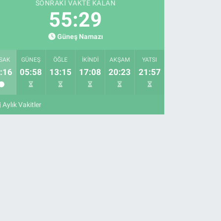
SONRAKI VAKTE KALAN
55:28
Güneş Namazı
SAK
GÜNEŞ
ÖĞLE
İKINDI
AKŞAM
YATSI
:16
05:58
13:15
17:08
20:23
21:57
Aylık Vakitler