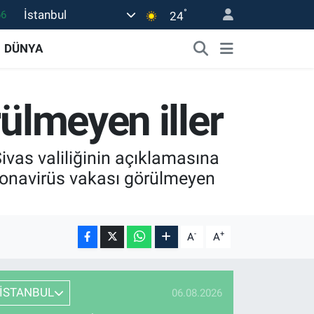
°
İstanbul
66
24
05
DÜNYA
18
22
ülmeyen iller
54
0
ivas valiliğinin açıklamasına
ronavirüs vakası görülmeyen
-
+
A
A
İSTANBUL
06.08.2026