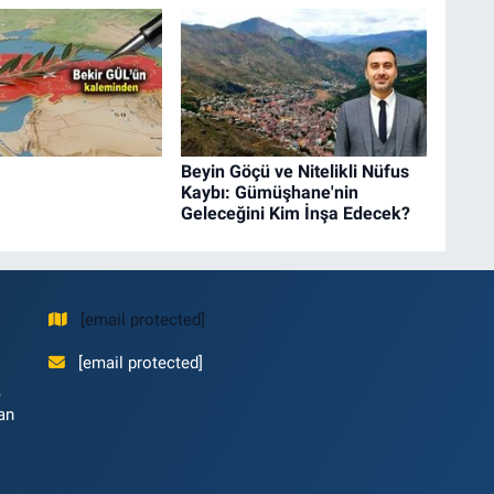
Beyin Göçü ve Nitelikli Nüfus
Kaybı: Gümüşhane'nin
Geleceğini Kim İnşa Edecek?
[email protected]
[email protected]
,
an