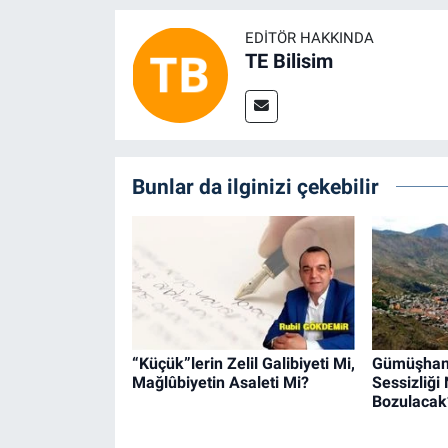
EDITÖR HAKKINDA
TE Bilisim
Bunlar da ilginizi çekebilir
“Küçük”lerin Zelil Galibiyeti Mi,
Gümüşhane
Mağlûbiyetin Asaleti Mi?
Sessizliğ
Bozulacak