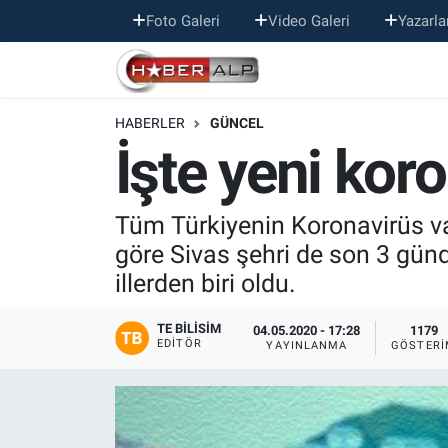
Foto Galeri
Video Galeri
Yazarla
Nöbetçi Eczaneler
HABERLER
GÜNCEL
Hava Durumu
İşte yeni kor
Trafik Durumu
Tüm Türkiyenin Koronavirüs vak
Süper Lig Puan Durumu ve Fikstür
göre Sivas şehri de son 3 gü
illerden biri oldu.
Tüm Manşetler
TE BILISIM
Son Dakika Haberleri
04.05.2020 - 17:28
1179
EDITÖR
YAYINLANMA
GÖSTERI
Haber Arşivi