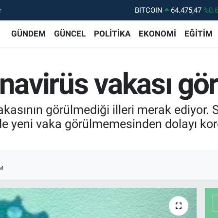
r
BITCOIN
64.475,47
%0.
DOLAR
47,5971
%0.
GÜNDEM
GÜNCEL
POLİTİKA
EKONOMİ
EĞİTİM
EURO
55,1336
%0.
STERLİN
64,2534
%0.
onavirüs vakası gör
GRAM ALTIN
6527.85
%0.
BİST100
13.703
%
asının görülmediği illeri merak ediyor. S
nde yeni vaka görülmemesinden dolayı ko
M