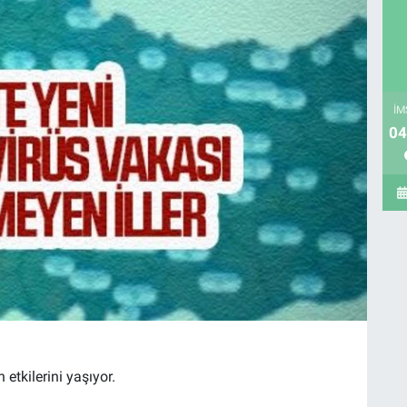
İM
04
etkilerini yaşıyor.