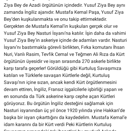
Ziya Bey de Azadi örgütünün içindedir. Yusuf Ziya Bey aynı
zamanda İngiliz ajanıdır. Mustafa Kemal Paşa, Yusuf Ziya
Bey’den kuşkulanmakta ve onu takip ettirmektedir.
Gerçekten de Mustafa Kemal’in kuşkuları gerçek olur ve
Yusuf Ziya Bey Nasturi İsyanı’na katılır. İşin daha da vahimi
Yusuf Ziya Bey’in askeriye içinde de adamları vardır. Nasturi
İsyanı’nı bastırmakla görevli birlikten, Fırka komutanı İhsan
Nuri, Vanlı Rasim, Tevfik Cemal ve Teğmen Ali Rıza da Kürt
örgütünün üyesidir ve isyan sırasında 270 askerle birlikte
karşı tarafa geçerler! Görüldüğü gibi Kurtuluş Savaşımıza
katılan ve Türklerle savaşan Kürtlerle değil, Kurtuluş
Savaşı’nın içine sızan, ancak kendi Kürt örgütlenmesini
devam ettiren, İngiliz, Fransız işgalcilerle işbirliği yapan ve
en sonunda da Türk askerine karşı cephe açan Kürtleri
görüyoruz. Bu örgütün İngiliz desteğini sağlamak için
Nasturi isyanından üç yıl önce 1920 yılında yine Hakkari’de
başka bir isyan çıkarttığını da kaydedelim. Mustafa Kemal’e
idam kararını da bir Kürt verdi Peki Kürtlerin Kurtuluş