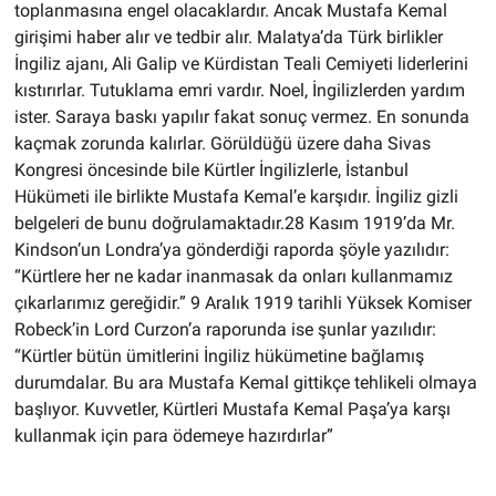
toplanmasına engel olacaklardır. Ancak Mustafa Kemal
girişimi haber alır ve tedbir alır. Malatya’da Türk birlikler
İngiliz ajanı, Ali Galip ve Kürdistan Teali Cemiyeti liderlerini
kıstırırlar. Tutuklama emri vardır. Noel, İngilizlerden yardım
ister. Saraya baskı yapılır fakat sonuç vermez. En sonunda
kaçmak zorunda kalırlar. Görüldüğü üzere daha Sivas
Kongresi öncesinde bile Kürtler İngilizlerle, İstanbul
Hükümeti ile birlikte Mustafa Kemal’e karşıdır. İngiliz gizli
belgeleri de bunu doğrulamaktadır.28 Kasım 1919’da Mr.
Kindson’un Londra’ya gönderdiği raporda şöyle yazılıdır:
“Kürtlere her ne kadar inanmasak da onları kullanmamız
çıkarlarımız gereğidir.” 9 Aralık 1919 tarihli Yüksek Komiser
Robeck’in Lord Curzon’a raporunda ise şunlar yazılıdır:
“Kürtler bütün ümitlerini İngiliz hükümetine bağlamış
durumdalar. Bu ara Mustafa Kemal gittikçe tehlikeli olmaya
başlıyor. Kuvvetler, Kürtleri Mustafa Kemal Paşa’ya karşı
kullanmak için para ödemeye hazırdırlar”