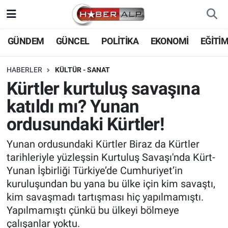
Nöbetçi Eczaneler
GÜNDEM
GÜNCEL
POLİTİKA
EKONOMİ
EĞİTİ
Hava Durumu
HABERLER
KÜLTÜR - SANAT
Kürtler kurtuluş savaşına
Trafik Durumu
katıldı mı? Yunan
Süper Lig Puan Durumu ve Fikstür
ordusundaki Kürtler!
Tüm Manşetler
Yunan ordusundaki Kürtler Biraz da Kürtler
tarihleriyle yüzleşsin Kurtuluş Savaşı'nda Kürt-
Son Dakika Haberleri
Yunan İşbirliği Türkiye’de Cumhuriyet’in
kuruluşundan bu yana bu ülke için kim savaştı,
Haber Arşivi
kim savaşmadı tartışması hiç yapılmamıştı.
Yapılmamıştı çünkü bu ülkeyi bölmeye
çalışanlar yoktu.