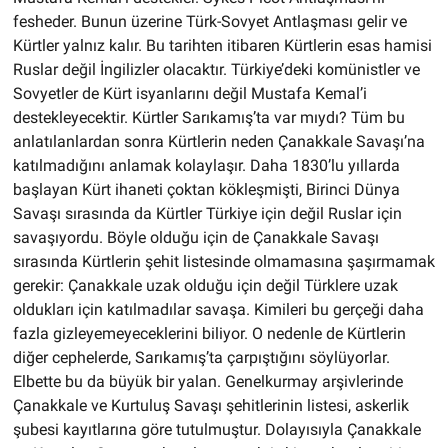
fesheder. Bunun üzerine Türk-Sovyet Antlaşması gelir ve
Kürtler yalnız kalır. Bu tarihten itibaren Kürtlerin esas hamisi
Ruslar değil İngilizler olacaktır. Türkiye’deki komünistler ve
Sovyetler de Kürt isyanlarını değil Mustafa Kemal’i
destekleyecektir. Kürtler Sarıkamış’ta var mıydı? Tüm bu
anlatılanlardan sonra Kürtlerin neden Çanakkale Savaşı’na
katılmadığını anlamak kolaylaşır. Daha 1830’lu yıllarda
başlayan Kürt ihaneti çoktan kökleşmişti, Birinci Dünya
Savaşı sırasında da Kürtler Türkiye için değil Ruslar için
savaşıyordu. Böyle olduğu için de Çanakkale Savaşı
sırasında Kürtlerin şehit listesinde olmamasına şaşırmamak
gerekir: Çanakkale uzak olduğu için değil Türklere uzak
oldukları için katılmadılar savaşa. Kimileri bu gerçeği daha
fazla gizleyemeyeceklerini biliyor. O nedenle de Kürtlerin
diğer cephelerde, Sarıkamış’ta çarpıştığını söylüyorlar.
Elbette bu da büyük bir yalan. Genelkurmay arşivlerinde
Çanakkale ve Kurtuluş Savaşı şehitlerinin listesi, askerlik
şubesi kayıtlarına göre tutulmuştur. Dolayısıyla Çanakkale