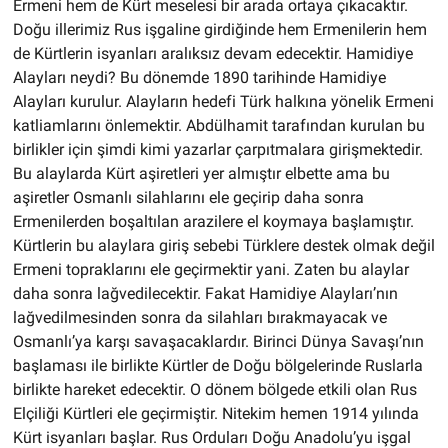
Ermeni hem de Kürt meselesi bir arada ortaya çıkacaktır.
Doğu illerimiz Rus işgaline girdiğinde hem Ermenilerin hem
de Kürtlerin isyanları aralıksız devam edecektir. Hamidiye
Alayları neydi? Bu dönemde 1890 tarihinde Hamidiye
Alayları kurulur. Alayların hedefi Türk halkına yönelik Ermeni
katliamlarını önlemektir. Abdülhamit tarafından kurulan bu
birlikler için şimdi kimi yazarlar çarpıtmalara girişmektedir.
Bu alaylarda Kürt aşiretleri yer almıştır elbette ama bu
aşiretler Osmanlı silahlarını ele geçirip daha sonra
Ermenilerden boşaltılan arazilere el koymaya başlamıştır.
Kürtlerin bu alaylara giriş sebebi Türklere destek olmak değil
Ermeni topraklarını ele geçirmektir yani. Zaten bu alaylar
daha sonra lağvedilecektir. Fakat Hamidiye Alayları’nın
lağvedilmesinden sonra da silahları bırakmayacak ve
Osmanlı’ya karşı savaşacaklardır. Birinci Dünya Savaşı’nın
başlaması ile birlikte Kürtler de Doğu bölgelerinde Ruslarla
birlikte hareket edecektir. O dönem bölgede etkili olan Rus
Elçiliği Kürtleri ele geçirmiştir. Nitekim hemen 1914 yılında
Kürt isyanları başlar. Rus Orduları Doğu Anadolu’yu işgal