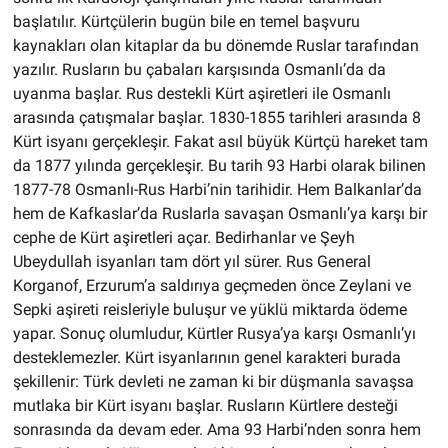
başlatılır. Kürtçülerin bugün bile en temel başvuru
kaynakları olan kitaplar da bu dönemde Ruslar tarafından
yazılır. Rusların bu çabaları karşısında Osmanlı’da da
uyanma başlar. Rus destekli Kürt aşiretleri ile Osmanlı
arasında çatışmalar başlar. 1830-1855 tarihleri arasında 8
Kürt isyanı gerçekleşir. Fakat asıl büyük Kürtçü hareket tam
da 1877 yılında gerçekleşir. Bu tarih 93 Harbi olarak bilinen
1877-78 Osmanlı-Rus Harbi’nin tarihidir. Hem Balkanlar’da
hem de Kafkaslar’da Ruslarla savaşan Osmanlı’ya karşı bir
cephe de Kürt aşiretleri açar. Bedirhanlar ve Şeyh
Ubeydullah isyanları tam dört yıl sürer. Rus General
Korganof, Erzurum’a saldırıya geçmeden önce Zeylani ve
Sepki aşireti reisleriyle buluşur ve yüklü miktarda ödeme
yapar. Sonuç olumludur, Kürtler Rusya’ya karşı Osmanlı’yı
desteklemezler. Kürt isyanlarının genel karakteri burada
şekillenir: Türk devleti ne zaman ki bir düşmanla savaşsa
mutlaka bir Kürt isyanı başlar. Rusların Kürtlere desteği
sonrasında da devam eder. Ama 93 Harbi’nden sonra hem