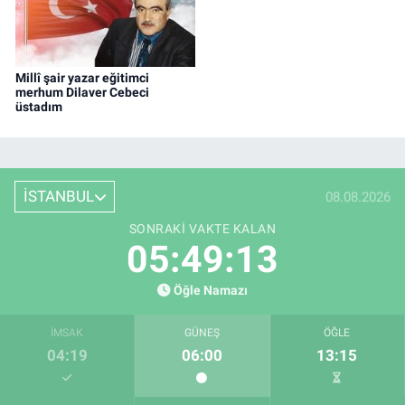
Millî şair yazar eğitimci
merhum Dilaver Cebeci
üstadım
İSTANBUL
08.08.2026
SONRAKI VAKTE KALAN
05:49:12
Öğle Namazı
İMSAK
GÜNEŞ
ÖĞLE
04:19
06:00
13:15