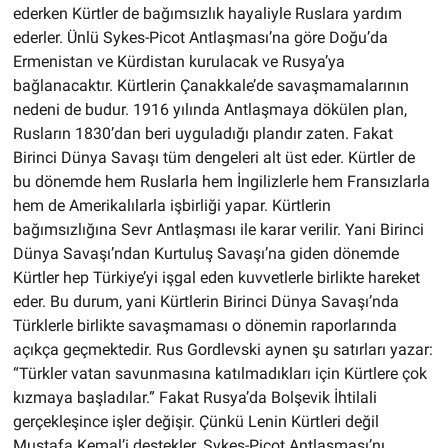
ederken Kürtler de bağımsızlık hayaliyle Ruslara yardım
ederler. Ünlü Sykes-Picot Antlaşması’na göre Doğu’da
Ermenistan ve Kürdistan kurulacak ve Rusya’ya
bağlanacaktır. Kürtlerin Çanakkale’de savaşmamalarının
nedeni de budur. 1916 yılında Antlaşmaya dökülen plan,
Rusların 1830’dan beri uyguladığı plandır zaten. Fakat
Birinci Dünya Savaşı tüm dengeleri alt üst eder. Kürtler de
bu dönemde hem Ruslarla hem İngilizlerle hem Fransızlarla
hem de Amerikalılarla işbirliği yapar. Kürtlerin
bağımsızlığına Sevr Antlaşması ile karar verilir. Yani Birinci
Dünya Savaşı’ndan Kurtuluş Savaşı’na giden dönemde
Kürtler hep Türkiye’yi işgal eden kuvvetlerle birlikte hareket
eder. Bu durum, yani Kürtlerin Birinci Dünya Savaşı’nda
Türklerle birlikte savaşmaması o dönemin raporlarında
açıkça geçmektedir. Rus Gordlevski aynen şu satırları yazar:
“Türkler vatan savunmasına katılmadıkları için Kürtlere çok
kızmaya başladılar.” Fakat Rusya’da Bolşevik İhtilali
gerçekleşince işler değişir. Çünkü Lenin Kürtleri değil
Mustafa Kemal’i destekler. Sykes-Picot Antlaşması’nı