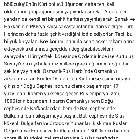
bölücülüğünün Kürt bölücülüğünden daha tehlikeli
olduğunun propagandasını yapıyorlar sürekli. Ama diğer
yandan da kendileri bir şehit haritası yayınlayarak, Şırnak ve
Hakkari’nin PKK’ya karşı savaşta İstanbul’dan ve diğer Türk
illerinden daha fazla şehit verdiğini iddia ediyorlar. Tabii bu
büyük bir yalan. Köy korucularını da şehit asker rakamlarına
ekleyerek akıllarınca gerçekleri değiştirebileceklerini
sanıyorlar. Hürriyet’teki köşesinde Özdemir İnce ise Kurtuluş
Savaşı’ndaki şehitlerimizin illere göre dağılımını doğru bir
şekilde yayınladı. Osmanlı-Rus Harbi’nde Osmanlı’yı
arkadan vuran Kürtler Osmanlı’da Kürt meselesinin ortaya
çıkışı bir Doğu Cephesi sorunu olarak başlamıştır. 17.
yüzyıldan itibaren yükselişe geçen Rus emperyalizmi,
1800’lerin başından itibaren Osmanlı’yı hem Doğu
cephesinde Kafkaslar’dan, hem de Batı cephesinde
Balkanlar’dan sıkıştırmaya başlar. Batı cephesinde Slav
kökenli Bulgarları ve Ortodoks Yunanları kışkırtan Ruslar
Doğu’da ise Ermeni ve Kürtlere el atar. 1800’lerden hemen
sonra ilk Kürdoloji çalışmaları yine Ruslar tarafından