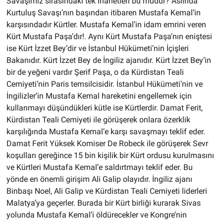
Savaşımız sırasındaki tek ihanetleri bu mudur? Aslında
Kurtuluş Savaşı’nın başından itibaren Mustafa Kemal’in
karşısındadır Kürtler. Mustafa Kemal’in idam emrini veren
Kürt Mustafa Paşa’dır!. Aynı Kürt Mustafa Paşa’nın eniştesi
ise Kürt İzzet Bey’dir ve İstanbul Hükümeti’nin İçişleri
Bakanıdır. Kürt İzzet Bey de İngiliz ajanıdır. Kürt İzzet Bey’in
bir de yeğeni vardır Şerif Paşa, o da Kürdistan Teali
Cemiyeti’nin Paris temsilcisidir. İstanbul Hükümeti’nin ve
İngilizler’in Mustafa Kemal hareketini engellemek için
kullanmayı düşündükleri kütle ise Kürtlerdir. Damat Ferit,
Kürdistan Teali Cemiyeti ile görüşerek onlara özerklik
karşılığında Mustafa Kemal’e karşı savaşmayı teklif eder.
Damat Ferit Yüksek Komiser De Robeck ile görüşerek Sevr
koşulları gereğince 15 bin kişilik bir Kürt ordusu kurulmasını
ve Kürtleri Mustafa Kemal’e saldırtmayı teklif eder. Bu
yönde en önemli girişim Ali Galip olayıdır. İngiliz ajanı
Binbaşı Noel, Ali Galip ve Kürdistan Teali Cemiyeti liderleri
Malatya’ya geçerler. Burada bir Kürt birliği kurarak Sivas
yolunda Mustafa Kemal’i öldürecekler ve Kongre’nin