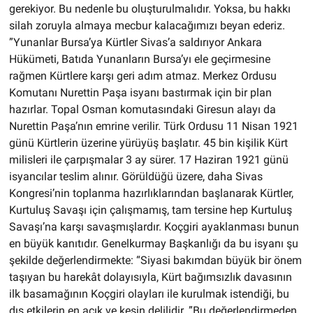
gerekiyor. Bu nedenle bu oluşturulmalıdır. Yoksa, bu hakkı
silah zoruyla almaya mecbur kalacağımızı beyan ederiz.
”Yunanlar Bursa’ya Kürtler Sivas’a saldırıyor Ankara
Hükümeti, Batıda Yunanların Bursa’yı ele geçirmesine
rağmen Kürtlere karşı geri adım atmaz. Merkez Ordusu
Komutanı Nurettin Paşa isyanı bastırmak için bir plan
hazırlar. Topal Osman komutasındaki Giresun alayı da
Nurettin Paşa’nın emrine verilir. Türk Ordusu 11 Nisan 1921
günü Kürtlerin üzerine yürüyüş başlatır. 45 bin kişilik Kürt
milisleri ile çarpışmalar 3 ay sürer. 17 Haziran 1921 günü
isyancılar teslim alınır. Görüldüğü üzere, daha Sivas
Kongresi’nin toplanma hazırlıklarından başlanarak Kürtler,
Kurtuluş Savaşı için çalışmamış, tam tersine hep Kurtuluş
Savaşı’na karşı savaşmışlardır. Koçgiri ayaklanması bunun
en büyük kanıtıdır. Genelkurmay Başkanlığı da bu isyanı şu
şekilde değerlendirmekte: “Siyasi bakımdan büyük bir önem
taşıyan bu harekât dolayısıyla, Kürt bağımsızlık davasının
ilk basamağının Koçgiri olayları ile kurulmak istendiği, bu
dış etkilerin en açık ve kesin delilidir. ”Bu değerlendirmeden