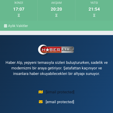
İKINDI
AKŞAM
YATSI
17:07
20:20
21:54
Aylık Vakitler
Haber Alp, yepyeni temasıyla sizleri buluştururken, sadelik ve
modernizmi bir araya getiriyor. Şatafattan kaçınıyor ve
insanlara haber okuyabilecekleri bir altyapı sunuyor.
[email protected]
[email protected]