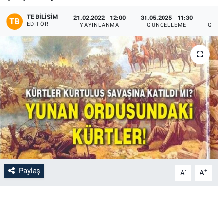
TE BILISIM
21.02.2022 - 12:00
31.05.2025 - 11:30
EDITÖR
YAYINLANMA
GÜNCELLEME
GÖ
Paylaş
-
+
A
A