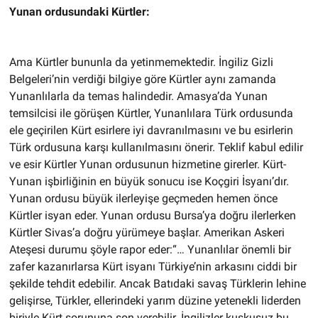
Yunan ordusundaki Kürtler:
Ama Kürtler bununla da yetinmemektedir. İngiliz Gizli
Belgeleri’nin verdiği bilgiye göre Kürtler aynı zamanda
Yunanlılarla da temas halindedir. Amasya’da Yunan
temsilcisi ile görüşen Kürtler, Yunanlılara Türk ordusunda
ele geçirilen Kürt esirlere iyi davranılmasını ve bu esirlerin
Türk ordusuna karşı kullanılmasını önerir. Teklif kabul edilir
ve esir Kürtler Yunan ordusunun hizmetine girerler. Kürt-
Yunan işbirliğinin en büyük sonucu ise Koçgiri İsyanı’dır.
Yunan ordusu büyük ilerleyişe geçmeden hemen önce
Kürtler isyan eder. Yunan ordusu Bursa’ya doğru ilerlerken
Kürtler Sivas’a doğru yürümeye başlar. Amerikan Askeri
Ateşesi durumu şöyle rapor eder:“… Yunanlılar önemli bir
zafer kazanırlarsa Kürt isyanı Türkiye’nin arkasını ciddi bir
şekilde tehdit edebilir. Ancak Batıdaki savaş Türklerin lehine
gelişirse, Türkler, ellerindeki yarım düzine yetenekli liderden
biriyle Kürt sorununa son verebilir. İngilizler kuşkusuz bu