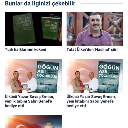
Bunlar da ilginizi çekebilir
Türk halklarının kökeni
Talat Ülker'den 'Nasihat' şiiri
Ülkücü Yazar Savaş Erman,
Ülkücü Yazar Savaş Erman,
yeni kitabını Sabri Şenel’e
yeni kitabını Sabri Şenel’e
hediye etti
hediye etti