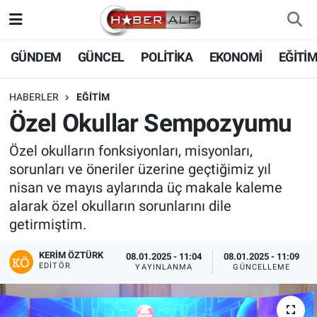
Nöbetçi Eczaneler
GÜNDEM
GÜNCEL
POLİTİKA
EKONOMİ
EĞİTİ
Hava Durumu
HABERLER
EĞİTİM
Özel Okullar Sempozyumu
Trafik Durumu
Özel okulların fonksiyonları, misyonları,
Süper Lig Puan Durumu ve Fikstür
sorunları ve öneriler üzerine geçtiğimiz yıl
nisan ve mayıs aylarında üç makale kaleme
Tüm Manşetler
alarak özel okulların sorunlarını dile
getirmiştim.
Son Dakika Haberleri
KERIM ÖZTÜRK
08.01.2025 - 11:04
08.01.2025 - 11:09
EDITÖR
YAYINLANMA
GÜNCELLEME
Haber Arşivi