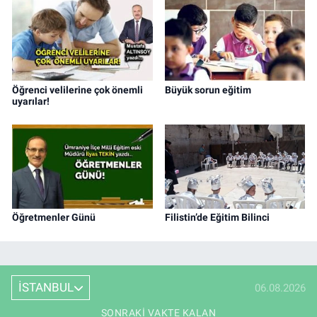
Öğrenci velilerine çok önemli
Büyük sorun eğitim
uyarılar!
Öğretmenler Günü
Filistin’de Eğitim Bilinci
İSTANBUL
06.08.2026
SONRAKI VAKTE KALAN