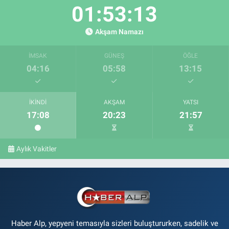
01:53:12
Akşam Namazı
İMSAK
GÜNEŞ
ÖĞLE
04:16
05:58
13:15
İKINDI
AKŞAM
YATSI
17:08
20:23
21:57
Aylık Vakitler
Haber Alp, yepyeni temasıyla sizleri buluştururken, sadelik ve