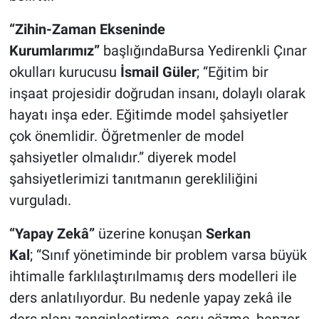
“
Zihin-
Zaman Ekseninde
Kurumlarımız”
başlığındaBursa Yedirenkli Çınar
okulları kurucusu
İsmail Güler
; “Eğitim bir
inşaat projesidir doğrudan insanı, dolaylı olarak
hayatı inşa eder. Eğitimde model şahsiyetler
çok önemlidir. Öğretmenler de model
şahsiyetler olmalıdır.” diyerek model
şahsiyetlerimizi tanıtmanın gerekliliğini
vurguladı.
“Yapay Zekâ”
üzerine konuşan
Serkan
Kal
; “Sınıf yönetiminde bir problem varsa büyük
ihtimalle farklılaştırılmamış ders modelleri ile
ders anlatılıyordur. Bu nedenle yapay zekâ ile
ders planı zenginleştirme, soru çözme, benzer