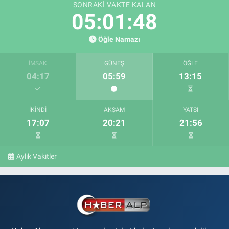
SONRAKI VAKTE KALAN
05:01:48
Öğle Namazı
İMSAK
GÜNEŞ
ÖĞLE
04:17
05:59
13:15
İKINDI
AKŞAM
YATSI
17:07
20:21
21:56
Aylık Vakitler