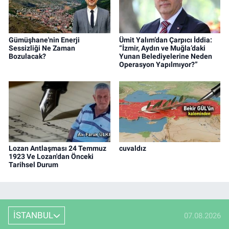
Gümüşhane'nin Enerji
Ümit Yalım’dan Çarpıcı İddia:
Sessizliği Ne Zaman
“İzmir, Aydın ve Muğla’daki
Bozulacak?
Yunan Belediyelerine Neden
Operasyon Yapılmıyor?”
Lozan Antlaşması 24 Temmuz
cuvaldız
1923 Ve Lozan'dan Önceki
Tarihsel Durum
İSTANBUL
07.08.2026