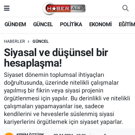
Nöbetçi Eczaneler
GÜNDEM
GÜNCEL
POLİTİKA
EKONOMİ
EĞİTİ
Hava Durumu
HABERLER
GÜNCEL
Siyasal ve düşünsel bir
Trafik Durumu
hesaplaşma!
Süper Lig Puan Durumu ve Fikstür
Siyaset dönemin toplumsal ihtiyaçları
doğrultusunda, üzerinde nitelikli çalışmalar
Tüm Manşetler
yapılmış bir fikrin veya siyasi projenin
örgütlenmesi için yapılır. Bu derinlikli ve nitelikli
Son Dakika Haberleri
çalışmaları yapamayanlar ise, sadece
kendilerini ve heveslerle süslenmiş siyasi
Haber Arşivi
kariyerlerini örgütlemek için siyaset yaparlar.
KERIM ÖZTÜRK