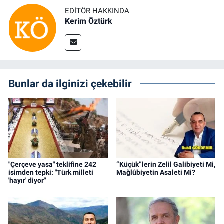
EDITÖR HAKKINDA
Kerim Öztürk
Bunlar da ilginizi çekebilir
"Çerçeve yasa" teklifine 242
“Küçük”lerin Zelil Galibiyeti Mi,
isimden tepki: "Türk milleti
Mağlûbiyetin Asaleti Mi?
'hayır' diyor"