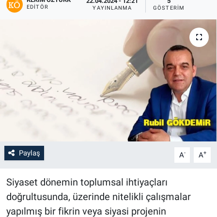
22.04.2024 - 12:21
5
EDITÖR
YAYINLANMA
GÖSTERIM
Paylaş
-
+
A
A
Siyaset dönemin toplumsal ihtiyaçları
doğrultusunda, üzerinde nitelikli çalışmalar
yapılmış bir fikrin veya siyasi projenin