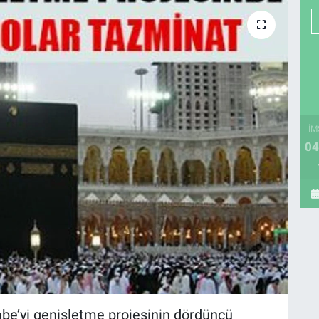
İM
04
abe’yi genişletme projesinin dördüncü