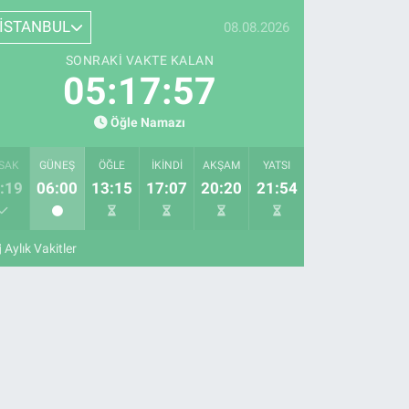
İSTANBUL
08.08.2026
SONRAKI VAKTE KALAN
05:17:56
Öğle Namazı
SAK
GÜNEŞ
ÖĞLE
İKINDI
AKŞAM
YATSI
:19
06:00
13:15
17:07
20:20
21:54
Aylık Vakitler