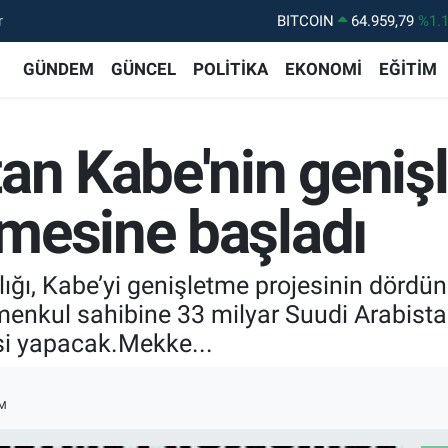
r
BITCOIN
64.959,79
%1.
DOLAR
47,7436
%0.
GÜNDEM
GÜNCEL
POLİTİKA
EKONOMİ
EĞİTİM
EURO
55,2510
%0.
STERLİN
64,4811
%0.
an Kabe'nin genişl
GRAM ALTIN
6660.55
%0.
BİST100
13.779
%-
mesine başladı
lığı, Kabe’yi genişletme projesinin dör
 menkul sahibine 33 milyar Suudi Arabista
si yapacak.Mekke...
M