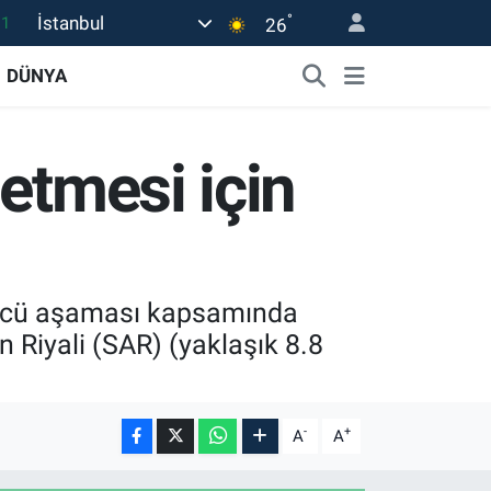
°
İstanbul
11
26
18
DÜNYA
32
38
etmesi için
03
14
düncü aşaması kapsamında
n Riyali (SAR) (yaklaşık 8.8
-
+
A
A