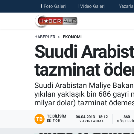
Foto Galeri
Video Galeri
Yazarla
Nöbetçi Eczaneler
HABERLER
EKONOMİ
Hava Durumu
Suudi Arabist
Trafik Durumu
tazminat öde
Süper Lig Puan Durumu ve Fikstür
Tüm Manşetler
Suudi Arabistan Maliye Bakan
yıkılan yaklaşık bin 686 gayri
Son Dakika Haberleri
milyar dolar) tazminat ödeme
Haber Arşivi
TE BILISIM
06.04.2013 - 18:12
860
EDITÖR
YAYINLANMA
GÖSTERI