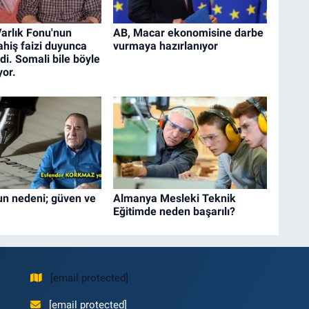
Varlık Fonu'nun
AB, Macar ekonomisine darbe
ahiş faizi duyunca
vurmaya hazırlanıyor
zdi. Somali bile böyle
yor.
un nedeni; güven ve
Almanya Mesleki Teknik
Eğitimde neden başarılı?
[email protected]
[email protected]