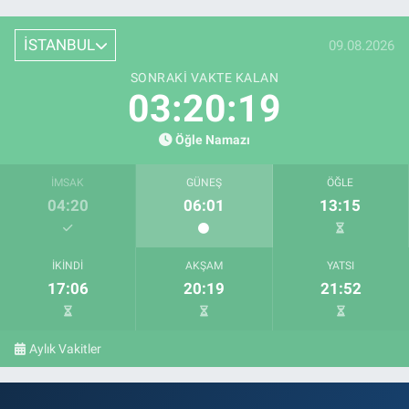
İSTANBUL
09.08.2026
SONRAKI VAKTE KALAN
03:20:18
Öğle Namazı
İMSAK
GÜNEŞ
ÖĞLE
04:20
06:01
13:15
İKINDI
AKŞAM
YATSI
17:06
20:19
21:52
Aylık Vakitler