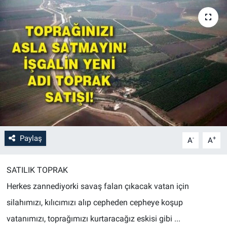
Paylaş
-
+
A
A
SATILIK TOPRAK
Herkes zannediyorki savaş falan çıkacak vatan için
silahımızı, kılıcımızı alıp cepheden cepheye koşup
vatanımızı, toprağımızı kurtaracağız eskisi gibi ...