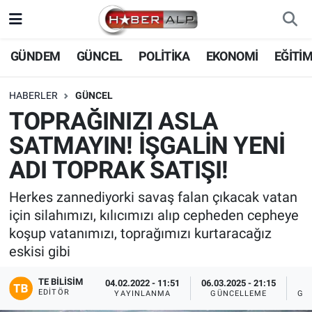
Nöbetçi Eczaneler
GÜNDEM
GÜNCEL
POLİTİKA
EKONOMİ
EĞİTİ
Hava Durumu
HABERLER
GÜNCEL
TOPRAĞINIZI ASLA
Trafik Durumu
SATMAYIN! İŞGALİN YENİ
Süper Lig Puan Durumu ve Fikstür
ADI TOPRAK SATIŞI!
Tüm Manşetler
Herkes zannediyorki savaş falan çıkacak vatan
için silahımızı, kılıcımızı alıp cepheden cepheye
Son Dakika Haberleri
koşup vatanımızı, toprağımızı kurtaracağız
eskisi gibi
Haber Arşivi
TE BILISIM
04.02.2022 - 11:51
06.03.2025 - 21:15
EDITÖR
YAYINLANMA
GÜNCELLEME
GÖ