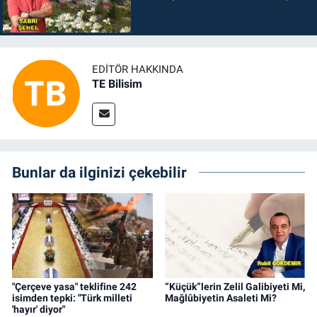
EDITÖR HAKKINDA
TE Bilisim
Bunlar da ilginizi çekebilir
"Çerçeve yasa" teklifine 242
“Küçük”lerin Zelil Galibiyeti Mi,
isimden tepki: "Türk milleti
Mağlûbiyetin Asaleti Mi?
'hayır' diyor"