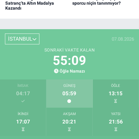
Satranç’ta Altın Madalya
sporcu niçin tanınmıyor?
Kazandı
İSTANBUL
07.08.2026
SONRAKI VAKTE KALAN
55:08
Öğle Namazı
İMSAK
GÜNEŞ
ÖĞLE
04:17
05:59
13:15
İKINDI
AKŞAM
YATSI
17:07
20:21
21:56