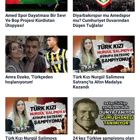
Amed Spor Dayatması Bir Sevr
Diyarbakırspor mu Amedspor
Ve Bop Projesi Kürdistan
mu? Cumhuriyet Duvarından
Ütopyası!
Düşen Tuğlalar
Amra Dzeko, 'Türkçeden
Türk Kızı Nurgül Salimova
hoşlanıyorum'
Satranç’ta Altın Madalya
Kazandı
Türk Kızı Nurgül Salimova
24 kez Türkiye şampiyonu olan