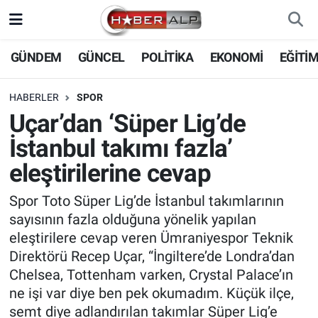
Nöbetçi Eczaneler
GÜNDEM
GÜNCEL
POLİTİKA
EKONOMİ
EĞİTİ
Hava Durumu
HABERLER
SPOR
Uçar’dan ‘Süper Lig’de
Trafik Durumu
İstanbul takımı fazla’
Süper Lig Puan Durumu ve Fikstür
eleştirilerine cevap
Tüm Manşetler
Spor Toto Süper Lig’de İstanbul takımlarının
sayısının fazla olduğuna yönelik yapılan
Son Dakika Haberleri
eleştirilere cevap veren Ümraniyespor Teknik
Direktörü Recep Uçar, “İngiltere’de Londra’dan
Haber Arşivi
Chelsea, Tottenham varken, Crystal Palace’ın
ne işi var diye ben pek okumadım. Küçük ilçe,
semt diye adlandırılan takımlar Süper Lig’e