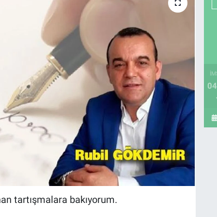
İM
04
an tartışmalara bakıyorum.