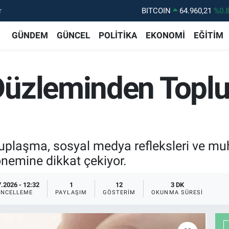
r
DOLAR
47,7436
%0.
EURO
55,2510
%0.
GÜNDEM
GÜNCEL
POLİTİKA
EKONOMİ
EĞİTİM
STERLİN
64,4811
%0.
GRAM ALTIN
6660.55
%0.
Düzleminden Topl
BİST100
13.779
%-
tuplaşma, sosyal medya refleksleri ve m
nemine dikkat çekiyor.
.2026 - 12:32
1
12
3 DK
NCELLEME
PAYLAŞIM
GÖSTERIM
OKUNMA SÜRESI