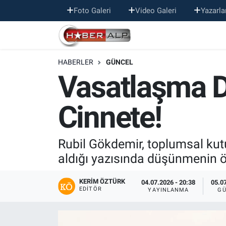
Foto Galeri
Video Galeri
Yazarla
Nöbetçi Eczaneler
HABERLER
GÜNCEL
Hava Durumu
Vasatlaşma 
Trafik Durumu
Cinnete!
Süper Lig Puan Durumu ve Fikstür
Tüm Manşetler
Rubil Gökdemir, toplumsal ku
aldığı yazısında düşünmenin ö
Son Dakika Haberleri
KERIM ÖZTÜRK
04.07.2026 - 20:38
05.07
EDITÖR
YAYINLANMA
GÜ
Haber Arşivi