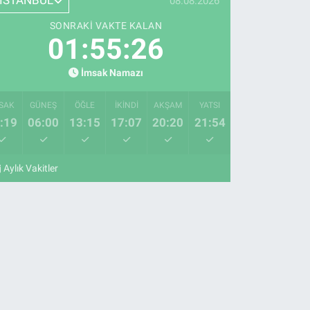
İSTANBUL
08.08.2026
SONRAKI VAKTE KALAN
01:55:25
İmsak Namazı
SAK
GÜNEŞ
ÖĞLE
İKINDI
AKŞAM
YATSI
:19
06:00
13:15
17:07
20:20
21:54
Aylık Vakitler