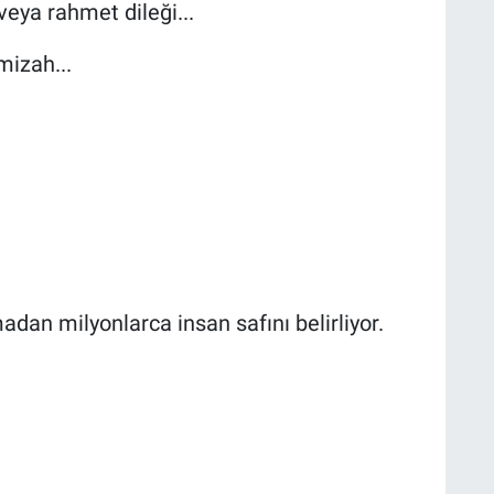
veya rahmet dileği...
mizah...
adan milyonlarca insan safını belirliyor.