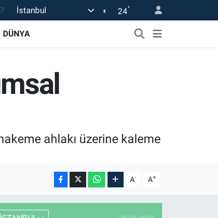
°
İstanbul
24
18
32
DÜNYA
38
03
umsal
14
uhakeme ahlakı üzerine kaleme
-
+
A
A