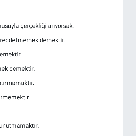
usuyla gerçekliği arıyorsak;
n reddetmemek demektir.
emektir.
mek demektir.
ıştırmamaktır.
tirmemektir.
n unutmamaktır.