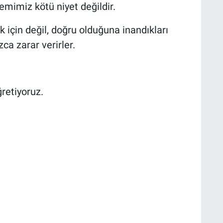
mimiz kötü niyet değildir.
için değil, doğru olduğuna inandıkları
ca zarar verirler.
retiyoruz.