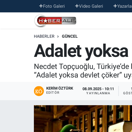
Foto Galeri
Video Galeri
Yazarla
Nöbetçi Eczaneler
HABERLER
GÜNCEL
Hava Durumu
Adalet yoksa 
Trafik Durumu
Necdet Topçuoğlu, Türkiye’de 
Süper Lig Puan Durumu ve Fikstür
“Adalet yoksa devlet çöker” u
Tüm Manşetler
KERIM ÖZTÜRK
08.09.2025 - 10:11
EDITÖR
YAYINLANMA
GÖS
Son Dakika Haberleri
Haber Arşivi