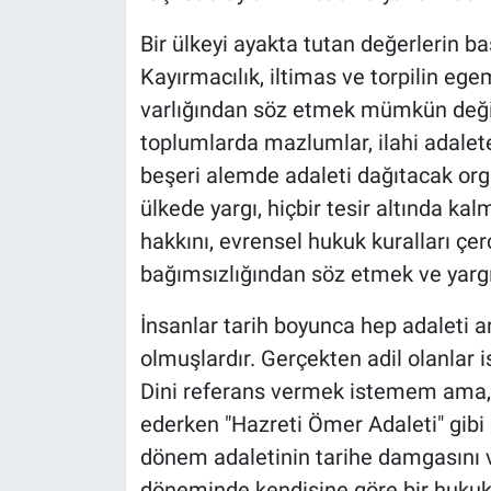
Bir ülkeyi ayakta tutan değerlerin b
Kayırmacılık, iltimas ve torpilin eg
varlığından söz etmek mümkün deği
toplumlarda mazlumlar, ilahi adalete
beşeri alemde adaleti dağıtacak orga
ülkede yargı, hiçbir tesir altında k
hakkını, evrensel hukuk kuralları çe
bağımsızlığından söz etmek ve ya
İnsanlar tarih boyunca hep adaleti a
olmuşlardır. Gerçekten adil olanlar i
Dini referans vermek istemem ama,
ederken "Hazreti Ömer Adaleti" gibi
dönem adaletinin tarihe damgasını 
döneminde kendisine göre bir hukuku