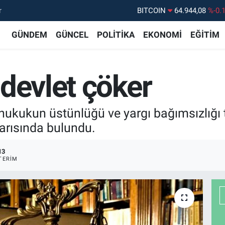
r
DOLAR
47,7436
%0.
EURO
55,2510
%0.
GÜNDEM
GÜNCEL
POLİTİKA
EKONOMİ
EĞİTİM
STERLİN
64,4811
%0.
GRAM ALTIN
6660.55
%0.
devlet çöker
BİST100
13.779
%-
BITCOIN
64.944,08
%-0.
hukukun üstünlüğü ve yargı bağımsızlığı t
yarısında bulundu.
13
TERIM