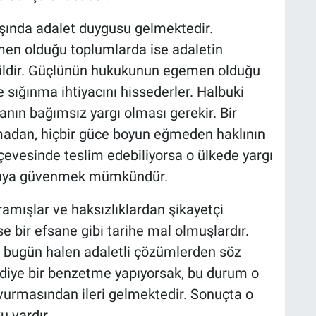
aşında adalet duygusu gelmektedir.
emen olduğu toplumlarda ise adaletin
ldir. Güçlünün hukukunun egemen olduğu
 sığınma ihtiyacını hissederler. Halbuki
nın bağımsız yargı olması gerekir. Bir
almadan, hiçbir güce boyun eğmeden haklının
rçevesinde teslim edebiliyorsa o ülkede yargı
rgıya güvenmek mümkündür.
ramışlar ve haksızlıklardan şikayetçi
se bir efsane gibi tarihe mal olmuşlardır.
 bugün halen adaletli çözümlerden söz
 diye bir benzetme yapıyorsak, bu durum o
vurmasından ileri gelmektedir. Sonuçta o
 vardır.