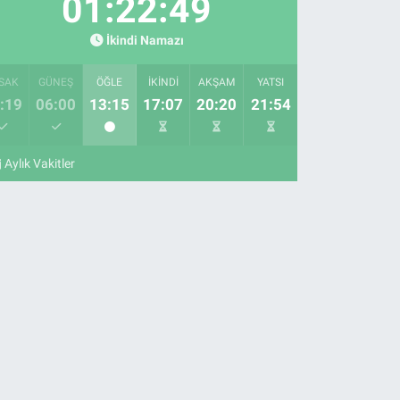
01:22:48
İkindi Namazı
SAK
GÜNEŞ
ÖĞLE
İKINDI
AKŞAM
YATSI
:19
06:00
13:15
17:07
20:20
21:54
Aylık Vakitler