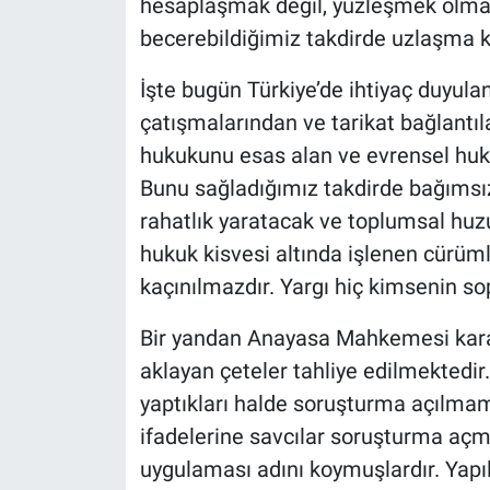
hesaplaşmak değil, yüzleşmek olmalı
becerebildiğimiz takdirde uzlaşma k
İşte bugün Türkiye’de ihtiyaç duyulan
çatışmalarından ve tarikat bağlantıl
hukukunu esas alan ve evrensel huk
Bunu sağladığımız takdirde bağımsız
rahatlık yaratacak ve toplumsal huzu
hukuk kisvesi altında işlenen cürüml
kaçınılmazdır. Yargı hiç kimsenin so
Bir yandan Anayasa Mahkemesi kara
aklayan çeteler tahliye edilmektedir.
yaptıkları halde soruşturma açılmam
ifadelerine savcılar soruşturma aç
uygulaması adını koymuşlardır. Yapı