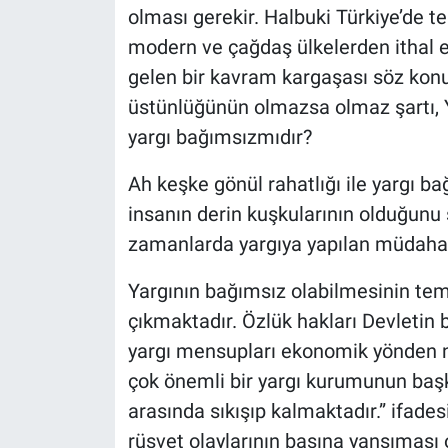
olması gerekir. Halbuki Türkiye’de te
modern ve çağdaş ülkelerden ithal ed
gelen bir kavram kargaşası söz kon
üstünlüğünün olmazsa olmaz şartı, Y
yargı bağımsızmıdır?
Ah keşke gönül rahatlığı ile yargı b
insanın derin kuşkularının olduğu
zamanlarda yargıya yapılan müdahale
Yargının bağımsız olabilmesinin te
çıkmaktadır. Özlük hakları Devletin 
yargı mensupları ekonomik yönden na
çok önemli bir yargı kurumunun başka
arasında sıkışıp kalmaktadır.” ifades
rüşvet olaylarının basına yansıması