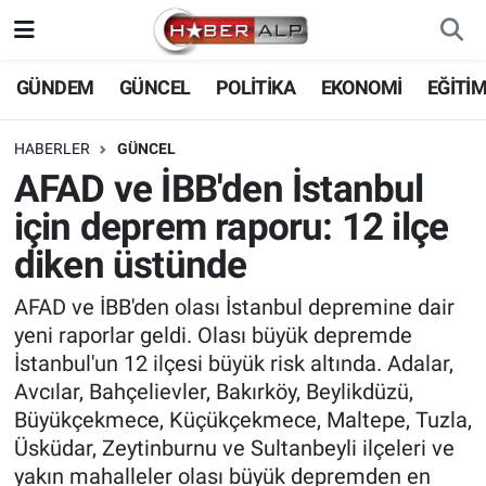
Nöbetçi Eczaneler
GÜNDEM
GÜNCEL
POLİTİKA
EKONOMİ
EĞİTİ
Hava Durumu
HABERLER
GÜNCEL
AFAD ve İBB'den İstanbul
Trafik Durumu
için deprem raporu: 12 ilçe
Süper Lig Puan Durumu ve Fikstür
diken üstünde
Tüm Manşetler
AFAD ve İBB'den olası İstanbul depremine dair
yeni raporlar geldi. Olası büyük depremde
Son Dakika Haberleri
İstanbul'un 12 ilçesi büyük risk altında. Adalar,
Avcılar, Bahçelievler, Bakırköy, Beylikdüzü,
Haber Arşivi
Büyükçekmece, Küçükçekmece, Maltepe, Tuzla,
Üsküdar, Zeytinburnu ve Sultanbeyli ilçeleri ve
yakın mahalleler olası büyük depremden en