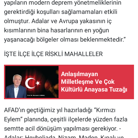
yapıların modern deprem yönetmeliklerinin
gerektirdiği koşulları sağlamamaları etkili
olmuştur. Adalar ve Avrupa yakasının iç
kısımlarının bina hasarlarının en yoğun
yaşanacağı bölgeler olması beklenmektedir.”
İŞTE İLÇE İLÇE RİSKLİ MAHALLELER
Anlaşılmayan
Milletleşme Ve Çok
Kültürlü Anayasa Tuzağı
AFAD’ın geçtiğimiz yıl hazırladığı “Kırmızı
Eylem” planında, çeşitli ilçelerde yüzden fazla
semtte acil dönüşüm yapılması gerekiyor. -
Adalar: Heybeliada, Nizam, Maden, Kınalı ve