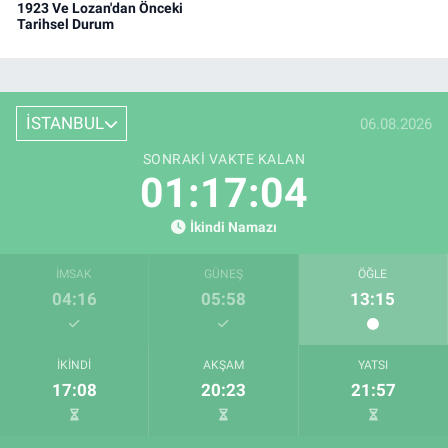
1923 Ve Lozan'dan Önceki
Tarihsel Durum
İSTANBUL
06.08.2026
SONRAKI VAKTE KALAN
01:17:03
İkindi Namazı
İMSAK
GÜNEŞ
ÖĞLE
04:16
05:58
13:15
İKINDI
AKŞAM
YATSI
17:08
20:23
21:57