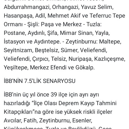
Abdurrahmangazi, Orhangazi, Yavuz Selim,
Hasanpaşa, Adil, Mehmet Akif ve Teferruc Tepe
Ormanı - Şişli: Paşa ve Merkez - Tuzla:
Postane, Aydınlı, Şifa, Mimar Sinan, Yayla,
İstasyon ve Aydıntepe. - Zeytinburnu: Maltepe,
Seyitnizam, Beştelsiz, Sümer, Veliefendi,
Veliefendi, Çırpıcı, Telsiz, Nuripaşa, Kazlıçeşme,
Yeşiltepe, Merkez Efendi ve Gökalp.
İBB’NİN 7.5’LİK SENARYOSU
İBB’nin üç yıl önce 39 ilçe için ayrı ayrı
hazırladığı “İlçe Olası Deprem Kayıp Tahmini
Kitapçıkları”na göre ise yüksek riskli ilçeler
Avcılar, Fatih, Zeytinburnu, Esenler,
Küçükçekmece, Tuzla ve Beylikdüzü. Gece