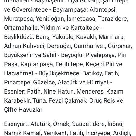
mahalleri - Başakşehir: Ziya Gökalp, Şahintepe
ve Güvercintepe - Bayrampaşa: Altıntepsi,
Muratpaşa, Yenidoğan, İsmetpaşa, Terazidere,
Ortamahalle, Yıldırım ve Kartaltepe -
Beylikdüzü: Barış, Yakuplu, Kavaklı, Marmara,
Adnan Kahveci, Dereağzı, Cumhuriyet, Gürpınar,
Büyükşehir ve Sahil - Beyoğlu: Piyalepaşa, Piri
Paşa, Kaptanpaşa, Fetih tepe, Keçeci Piri ve
Hacıahmet - Büyükçekmece: Batıköy, Fatih,
Pınartepe, Güzelce, Atatürk ve Hürriyet -
Esenler: Fatih, Nine Hatun, Menderes, Kazım
Karabekir, Tuna, Fevzi Çakmak, Oruç Reis ve
Çifte Havuzlar
Esenyurt: Atatürk, Örnek, Saadet dere, İnönü,
Namık Kemal, Yenikent, Fatih, İnciryepe, Ardıçlı,