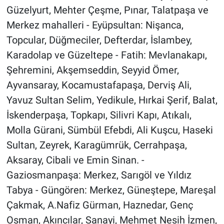
Güzelyurt, Mehter Çeşme, Pınar, Talatpaşa ve
Merkez mahalleri - Eyüpsultan: Nişanca,
Topcular, Düğmeciler, Defterdar, İslambey,
Karadolap ve Güzeltepe - Fatih: Mevlanakapı,
Şehremini, Akşemseddin, Seyyid Ömer,
Ayvansaray, Kocamustafapaşa, Derviş Ali,
Yavuz Sultan Selim, Yedikule, Hırkai Şerif, Balat,
İskenderpaşa, Topkapı, Silivri Kapı, Atıkalı,
Molla Gürani, Sümbül Efebdi, Ali Kuşcu, Haseki
Sultan, Zeyrek, Karagümrük, Cerrahpaşa,
Aksaray, Cibali ve Emin Sinan. -
Gaziosmanpaşa: Merkez, Sarıgöl ve Yıldız
Tabya - Güngören: Merkez, Güneştepe, Mareşal
Çakmak, A.Nafiz Gürman, Haznedar, Genç
Osman, Akıncılar, Sanayi, Mehmet Nesih İzmen,