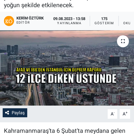
yoğun şekilde etkilenecek.
KERIM ÖZTÜRK
09.08.2023 - 13:58
175
EDITÖR
YAYINLANMA
GÖSTERIM
OKUN
Paylaş
-
+
A
A
Kahramanmaraş'ta 6 Şubat'ta meydana gelen