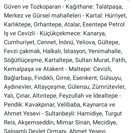
Güven ve Tozkoparan - Kağıthane: Talatpaşa,
Merkez ve Gürsel mahalleleri - Kartal: Hürriyet,
Karlıktepe, Orhantepe, Atalar, Esentepe Petrol
İş ve Cevizli - Küçükçekmece: Kanarya,
Cumhuriyet, Cennet, İnönü, Yeliova, Gültepe,
Fevzi çakmak, Halkalı, İstasyon, Yenimahalle,
Söğütlüçeşme, Kartaltepe, Sultan Murat, Fatih,
Kemalpaşa ve Atakent - Maltepe: Cevizli,
Bağlarbaşı, Fındıklı, Girne, Esenkent, Gülsuyu,
Aydınevler, Altayçeşme, Gülensu, Zümrütevler,
Yalı, Çınar, Altıntepe, Feyzullah ve İdealtepe -
Pendik: Kavakpınar, Velibaba, Kaynarca ve
Ahmet Yesevi - Sultanbeyli: Hamidiye, Turgut
Reis, Akşemseddin, Mimar Sinan, Mecidiye,
Salgamlı Devlet Ormanı, Ahmet Yesevi,