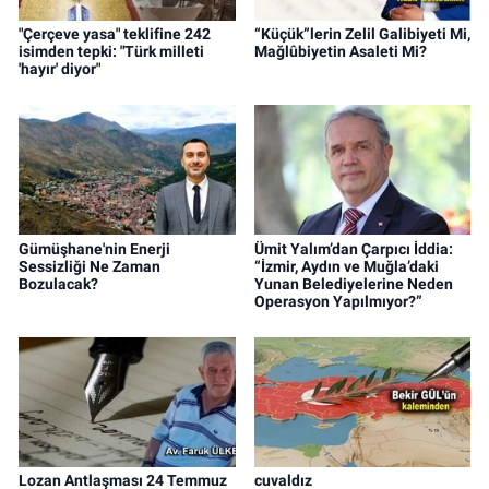
"Çerçeve yasa" teklifine 242
“Küçük”lerin Zelil Galibiyeti Mi,
isimden tepki: "Türk milleti
Mağlûbiyetin Asaleti Mi?
'hayır' diyor"
Gümüşhane'nin Enerji
Ümit Yalım’dan Çarpıcı İddia:
Sessizliği Ne Zaman
“İzmir, Aydın ve Muğla’daki
Bozulacak?
Yunan Belediyelerine Neden
Operasyon Yapılmıyor?”
Lozan Antlaşması 24 Temmuz
cuvaldız