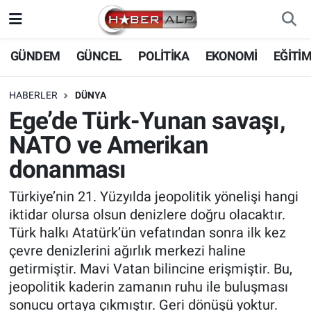
Nöbetçi Eczaneler
GÜNDEM
GÜNCEL
POLİTİKA
EKONOMİ
EĞİTİ
Hava Durumu
HABERLER
DÜNYA
Ege’de Türk-Yunan savaşı,
Trafik Durumu
NATO ve Amerikan
Süper Lig Puan Durumu ve Fikstür
donanması
Tüm Manşetler
Türkiye’nin 21. Yüzyılda jeopolitik yönelişi hangi
iktidar olursa olsun denizlere doğru olacaktır.
Son Dakika Haberleri
Türk halkı Atatürk’ün vefatından sonra ilk kez
çevre denizlerini ağırlık merkezi haline
Haber Arşivi
getirmiştir. Mavi Vatan bilincine erişmiştir. Bu,
jeopolitik kaderin zamanın ruhu ile buluşması
sonucu ortaya çıkmıştır. Geri dönüşü yoktur.