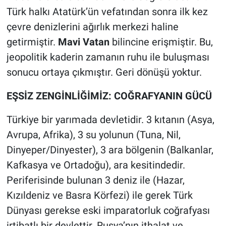
Türk halkı Atatürk’ün vefatından sonra ilk kez
çevre denizlerini ağırlık merkezi haline
getirmiştir.
Mavi Vatan
bilincine erişmiştir. Bu,
jeopolitik kaderin zamanın ruhu ile buluşması
sonucu ortaya çıkmıştır. Geri dönüşü yoktur.
EŞSİZ ZENGİNLİĞİMİZ: COĞRAFYANIN GÜCÜ
Türkiye bir yarımada devletidir. 3 kıtanın (Asya,
Avrupa, Afrika), 3 su yolunun (Tuna, Nil,
Dinyeper/Dinyester), 3 ara bölgenin (Balkanlar,
Kafkasya ve Ortadoğu), ara kesitindedir.
Periferisinde bulunan 3 deniz ile (Hazar,
Kızıldeniz ve Basra Körfezi) ile gerek Türk
Dünyası gerekse eski imparatorluk coğrafyası
irtibatlı bir devlettir. Rusya’nın ithalat ve