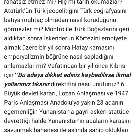
rahatsız etmez mi? Hiç mi tarih okumazlar?
Atatürk’ün Türk jeopolitiğini Türk coğrafyasını
batıya muhtaç olmadan nasıl koruduğunu
görmezler mi? Montrö ile Türk Boğazlarını geri
aldıktan sonra İskenderun Körfezini emniyete
almak üzere bir yıl sonra Hatay kamasını
emperyalizmin böğrüne nasıl sapladığını
anlamazlar mı? Vefatından bir yıl önce Kıbrıs
için ‘
’Bu adaya dikkat ediniz kaybedilirse ikmal
yollarımız tıkanır
direktifini nasıl unuturuz? 6
Büyük devlet kararı, Lozan Anlaşması ve 1947
Paris Anlaşması Anadolu’ya yakın 23 adanın
egemenliğin Yunanistan’a gayri askeri statüde
devrettiği halde Yunanistan’ın adaların karasını
savunmak bahanesi ile aslında sahip oldukları