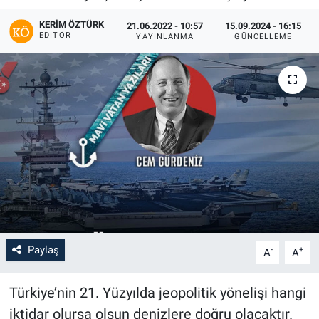
KERIM ÖZTÜRK
21.06.2022 - 10:57
15.09.2024 - 16:15
EDITÖR
YAYINLANMA
GÜNCELLEME
Paylaş
-
+
A
A
Türkiye’nin 21. Yüzyılda jeopolitik yönelişi hangi
iktidar olursa olsun denizlere doğru olacaktır.