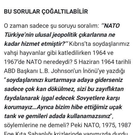
BU SORULAR ÇOĞALTILABİLİR
O zaman sadece şu soruyu soralım:
‘’NATO
Türkiye’nin ulusal jeopolitik çıkarlarına ne
kadar hizmet etmiştir?’’
Kıbrıs’ta soydaşlarımız
vahşi hayvanlar gibi katledilirken 1964 ve
1967’de NATO neredeydi? 5 Haziran 1964 tarihli
ABD Başkanı L.B. Johnson’un İnönü’ye yazdığı
‘’
soydaşlarınızı kurtarmaya adaya giderseniz
sadece çok kan dökülmez, sizi bu zayıflıktan
faydalanarak işgal edecek Sovyetlere karşı
korumayız…Ayrıca bizim hibe ettiğimiz uçak
tank ve gemileri adada kullanamazsınız
’’,
söylemlerine ne demeli? Peki NATO, 1975, 1987
Ege Kıta Sahanlığı krizlerinde yanımızda durdu