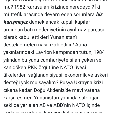
mu? 1982 Karasuları krizinde neredeydi? İki
müttefik arasında devam eden sorunlara
biz
karışmayız
demek ancak kapalı kapılar
ardından batı medeniyetinin ayrılmaz parçası
olarak kabul ettikleri Yunanistan’ı
desteklemeleri nasıl izah edilir? Atina
yakınlarındaki Lavrion kampından tutun, 1984
yılından bu yana cumhuriyete silah çeken ve
kan döken PKK örgütüne NATO üyesi
ülkelerden sağlanan siyasi, ekonomik ve askeri
desteği yok mu sayalım? Rusya Ukrayna krizi
çıkana kadar, Doğu Akdeniz’de mavi vatana
karşı resmen Yunanistan yanında saldırgan
şekilde yer alan AB ve ABD’nin NATO içinde
Türkiye çıkarlarını koruyup kollayacağını nasıl