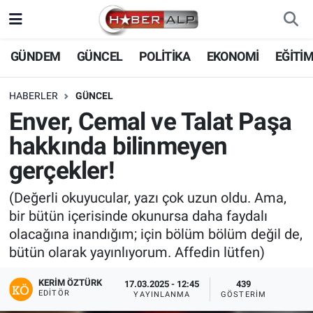
Nöbetçi Eczaneler
GÜNDEM
GÜNCEL
POLİTİKA
EKONOMİ
EĞİTİ
Hava Durumu
HABERLER
GÜNCEL
Enver, Cemal ve Talat Paşa
Trafik Durumu
hakkında bilinmeyen
Süper Lig Puan Durumu ve Fikstür
gerçekler!
Tüm Manşetler
(Değerli okuyucular, yazı çok uzun oldu. Ama,
bir bütün içerisinde okunursa daha faydalı
Son Dakika Haberleri
olacağına inandığım; için bölüm bölüm değil de,
bütün olarak yayınlıyorum. Affedin lütfen)
Haber Arşivi
KERIM ÖZTÜRK
17.03.2025 - 12:45
439
EDITÖR
YAYINLANMA
GÖSTERIM