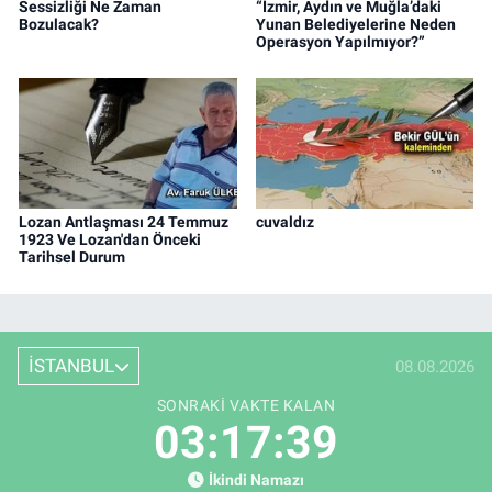
Sessizliği Ne Zaman
“İzmir, Aydın ve Muğla’daki
Bozulacak?
Yunan Belediyelerine Neden
Operasyon Yapılmıyor?”
Lozan Antlaşması 24 Temmuz
cuvaldız
1923 Ve Lozan'dan Önceki
Tarihsel Durum
İSTANBUL
08.08.2026
SONRAKI VAKTE KALAN
03:17:38
İkindi Namazı