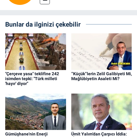
Bunlar da ilginizi çekebilir
"Çerçeve yasa" teklifine 242
“Küçük”lerin Zelil Galibiyeti Mi,
isimden tepki: "Türk milleti
Mağlûbiyetin Asaleti Mi?
'hayır' diyor"
Gümüşhane'nin Enerji
Ümit Yalım’dan Çarpıcı İddia: