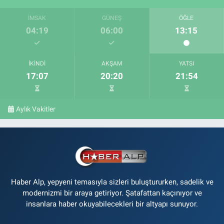
İMSAK
GÜNEŞ
ÖĞLE
04:19
06:00
13:15
İKINDI
AKŞAM
YATSI
17:07
20:20
21:54
Aylık Vakitler
Haber Alp, yepyeni temasıyla sizleri buluştururken, sadelik ve
modernizmi bir araya getiriyor. Şatafattan kaçınıyor ve
insanlara haber okuyabilecekleri bir altyapı sunuyor.