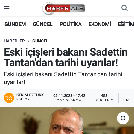
Nöbetçi Eczaneler
GÜNDEM
GÜNCEL
POLİTİKA
EKONOMİ
EĞİTİ
Hava Durumu
HABERLER
GÜNCEL
Eski içişleri bakanı Sadettin
Trafik Durumu
Tantan’dan tarihi uyarılar!
Süper Lig Puan Durumu ve Fikstür
Eski içişleri bakanı Sadettin Tantan’dan tarihi
uyarılar!
Tüm Manşetler
KERIM ÖZTÜRK
02.11.2023 - 17:42
453
Son Dakika Haberleri
EDITÖR
YAYINLANMA
GÖSTERIM
OKUN
Haber Arşivi