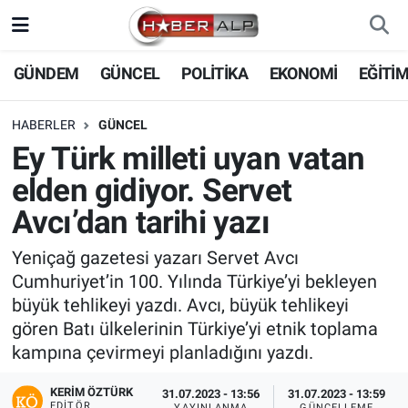
Nöbetçi Eczaneler
GÜNDEM
GÜNCEL
POLİTİKA
EKONOMİ
EĞİTİ
Hava Durumu
HABERLER
GÜNCEL
Ey Türk milleti uyan vatan
Trafik Durumu
elden gidiyor. Servet
Süper Lig Puan Durumu ve Fikstür
Avcı’dan tarihi yazı
Tüm Manşetler
Yeniçağ gazetesi yazarı Servet Avcı
Cumhuriyet’in 100. Yılında Türkiye’yi bekleyen
Son Dakika Haberleri
büyük tehlikeyi yazdı. Avcı, büyük tehlikeyi
gören Batı ülkelerinin Türkiye’yi etnik toplama
Haber Arşivi
kampına çevirmeyi planladığını yazdı.
KERIM ÖZTÜRK
31.07.2023 - 13:56
31.07.2023 - 13:59
EDITÖR
YAYINLANMA
GÜNCELLEME