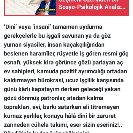
Sosyo-Psikolojik Analiz
Denemesi
‘Dinî’ veya ‘insanî’ tamamen uydurma
gerekçelerle bu işgali savunan ya da göz
yuman siyasîler, insan kaçakçılığından
beslenen haramîler, rüşvetle iş gören resmî göç
esnafı, yüksek kira görünce gözü parlayan aç
ev sahipleri, kamuda pozitif ayrımcılığı ortadan
kaldırmayan bürokrasi, ucuz işçilik karşısında
günü kârlı kapatayım derken geleceği yakan
gözü dönmüş patronlar, atadan kalma
toprakları, evi, barkı satarken eli titremeyen
kurnaz yerliler, konuyu hâlâ dinî bir zaruret
zanneden cühela takımı, eser sizin eseriniz!..