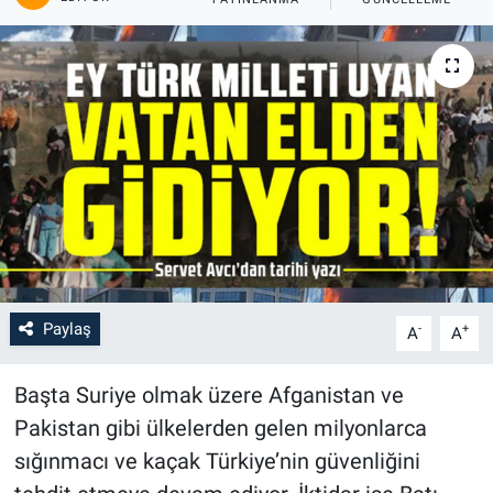
Paylaş
-
+
A
A
Başta Suriye olmak üzere Afganistan ve
Pakistan gibi ülkelerden gelen milyonlarca
sığınmacı ve kaçak Türkiye’nin güvenliğini