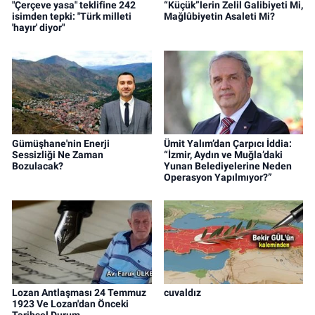
"Çerçeve yasa" teklifine 242
“Küçük”lerin Zelil Galibiyeti Mi,
isimden tepki: "Türk milleti
Mağlûbiyetin Asaleti Mi?
'hayır' diyor"
Gümüşhane'nin Enerji
Ümit Yalım’dan Çarpıcı İddia:
Sessizliği Ne Zaman
“İzmir, Aydın ve Muğla’daki
Bozulacak?
Yunan Belediyelerine Neden
Operasyon Yapılmıyor?”
Lozan Antlaşması 24 Temmuz
cuvaldız
1923 Ve Lozan'dan Önceki