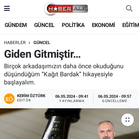
Nöbetçi Eczaneler
GÜNDEM
GÜNCEL
POLİTİKA
EKONOMİ
EĞİTİ
Hava Durumu
HABERLER
GÜNCEL
Giden Gitmiştir…
Trafik Durumu
Birçok arkadaşımızın daha önce okuduğunu
Süper Lig Puan Durumu ve Fikstür
düşündüğüm “Kağıt Bardak” hikayesiyle
başlayalım.
Tüm Manşetler
KERIM ÖZTÜRK
06.05.2024 - 09:41
06.05.2024 - 09:57
EDITÖR
YAYINLANMA
GÜNCELLEME
Son Dakika Haberleri
Haber Arşivi