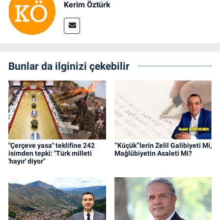
Kerim Öztürk
Bunlar da ilginizi çekebilir
"Çerçeve yasa" teklifine 242
“Küçük”lerin Zelil Galibiyeti Mi,
isimden tepki: "Türk milleti
Mağlûbiyetin Asaleti Mi?
'hayır' diyor"