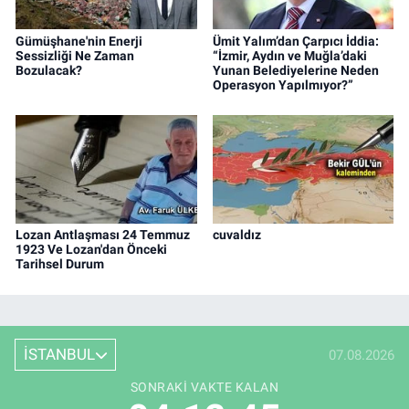
Gümüşhane'nin Enerji
Ümit Yalım’dan Çarpıcı İddia:
Sessizliği Ne Zaman
“İzmir, Aydın ve Muğla’daki
Bozulacak?
Yunan Belediyelerine Neden
Operasyon Yapılmıyor?”
Lozan Antlaşması 24 Temmuz
cuvaldız
1923 Ve Lozan'dan Önceki
Tarihsel Durum
İSTANBUL
07.08.2026
SONRAKI VAKTE KALAN