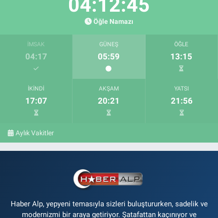
04:12:44
Öğle Namazı
İMSAK
GÜNEŞ
ÖĞLE
04:17
05:59
13:15
İKINDI
AKŞAM
YATSI
17:07
20:21
21:56
Aylık Vakitler
Haber Alp, yepyeni temasıyla sizleri buluştururken, sadelik ve
modernizmi bir araya getiriyor. Şatafattan kaçınıyor ve