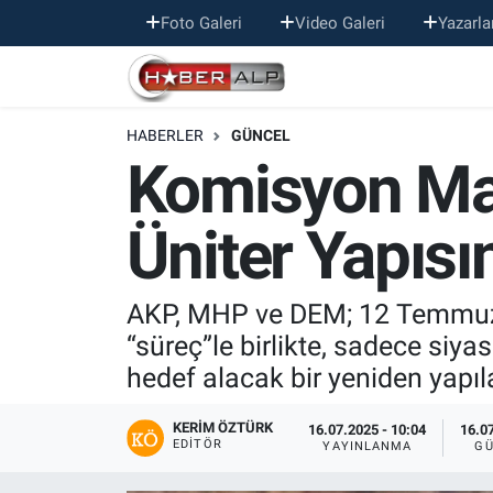
Foto Galeri
Video Galeri
Yazarla
Nöbetçi Eczaneler
HABERLER
GÜNCEL
Hava Durumu
Komisyon Mas
Trafik Durumu
Üniter Yapısı
Süper Lig Puan Durumu ve Fikstür
Tüm Manşetler
AKP, MHP ve DEM; 12 Temmuz 2
“süreç”le birlikte, sadece siy
Son Dakika Haberleri
hedef alacak bir yeniden yapıl
Haber Arşivi
KERIM ÖZTÜRK
16.07.2025 - 10:04
16.07
EDITÖR
YAYINLANMA
GÜ