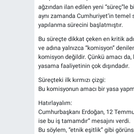
ağzından ilan edilen yeni “süreç”le bi
aynı zamanda Cumhuriyet’in temel sü
yapılanma sürecini başlatmıştır.
Bu süreçte dikkat çeken en kritik a
ve adına yalnızca “komisyon” denilen
komisyon değildir. Çünkü amacı da, h
yasama faaliyetinin çok dışındadır.
Süreçteki ilk kırmızı çizgi:
Bu komisyonun amacı bir yasa yapmak
Hatırlayalım:
Cumhurbaşkanı Erdoğan, 12 Temmuz 
ise bu iş tamamdır” mesajını verdi.
Bu söylem, “etnik eşitlik” gibi görün