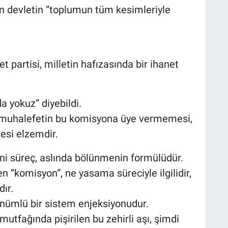
an devletin “toplumun tüm kesimleriyle
t partisi, milletin hafızasında bir ihanet
a yokuz” diyebildi.
muhalefetin bu komisyona üye vermemesi,
esi elzemdir.
yeni süreç, aslında bölünmenin formülüdür.
 “komisyon”, ne yasama süreciyle ilgilidir,
ır.
nümlü bir sistem enjeksiyonudur.
tfağında pişirilen bu zehirli aşı, şimdi