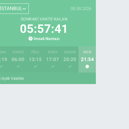
İSTANBUL
08.08.2026
SONRAKI VAKTE KALAN
05:57:40
İmsak Namazı
SAK
GÜNEŞ
ÖĞLE
İKINDI
AKŞAM
YATSI
:19
06:00
13:15
17:07
20:20
21:54
Aylık Vakitler