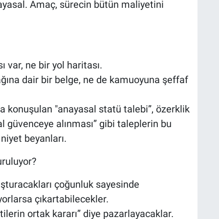
yasal. Amaç, sürecin bütün maliyetini
var, ne bir yol haritası.
ğına dair bir belge, ne de kamuoyuna şeffaf
a konuşulan "anayasal statü talebi”, özerklik
al güvenceye alınması” gibi taleplerin bu
iyet beyanları.
ruluyor?
şturacakları çoğunluk sayesinde
rlarsa çıkartabilecekler.
ilerin ortak kararı” diye pazarlayacaklar.