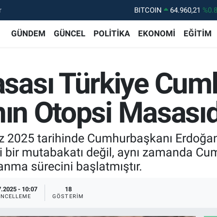
r
DOLAR
47,7436
%0.
EURO
55,2510
%0.
GÜNDEM
GÜNCEL
POLİTİKA
EKONOMİ
EĞİTİM
STERLİN
64,4811
%0.
GRAM ALTIN
6648.99
%2.
ası Türkiye Cumhu
BİST100
13.779
%-
nın Otopsi Masasıd
025 tarihinde Cumhurbaşkanı Erdoğan’ın
asi bir mutabakatı değil, aynı zamanda Cum
anma sürecini başlatmıştır.
.2025 - 10:07
18
NCELLEME
GÖSTERIM