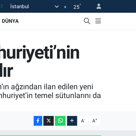
°
İstanbul
25
18
32
DÜNYA
38
59
riyeti’nin
14
ır
 ağzından ilan edilen yeni
huriyet’in temel sütunlarını da
-
+
A
A