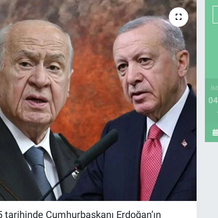
İM
04
tarihinde Cumhurbaşkanı Erdoğan’ın