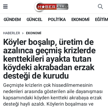
Nöbetçi Eczaneler
GÜNDEM
GÜNCEL
POLİTİKA
EKONOMİ
EĞİTİ
Hava Durumu
HABERLER
EKONOMİ
Köyler boşalıp, üretim de
Trafik Durumu
azalınca geçmiş krizlerde
Süper Lig Puan Durumu ve Fikstür
kenttekileri ayakta tutan
köydeki akrabadan erzak
Tüm Manşetler
desteği de kurudu
Son Dakika Haberleri
Geçmişte krizlerin çok hissedilmemesinin
nedenleri arasında gösterilen aile dayanışması
Haber Arşivi
kapsamındaki köyden kentteki akrabaya erzak
desteği hayli azaldı. Köylerin boşalması ve