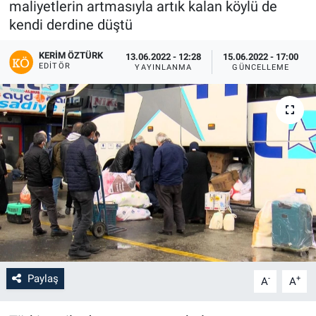
maliyetlerin artmasıyla artık kalan köylü de
kendi derdine düştü
KERIM ÖZTÜRK
13.06.2022 - 12:28
15.06.2022 - 17:00
EDITÖR
YAYINLANMA
GÜNCELLEME
Paylaş
-
+
A
A