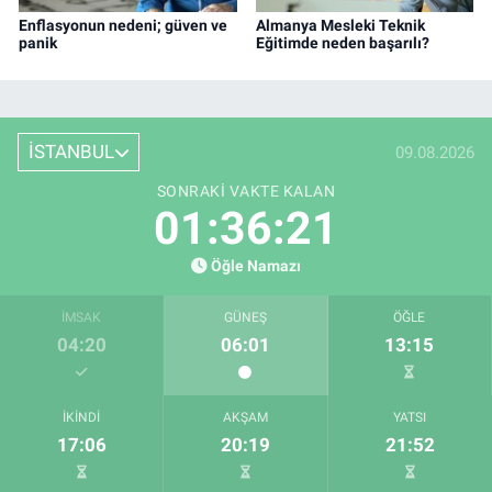
Enflasyonun nedeni; güven ve
Almanya Mesleki Teknik
panik
Eğitimde neden başarılı?
İSTANBUL
09.08.2026
SONRAKI VAKTE KALAN
01:36:19
Öğle Namazı
İMSAK
GÜNEŞ
ÖĞLE
04:20
06:01
13:15
İKINDI
AKŞAM
YATSI
17:06
20:19
21:52