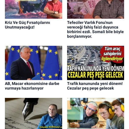
Kriz Ve Güç Fırsatçılarını
Tefeciler Varlık Fonu'nun
Unutmayacağız!
vereceği fahiş faizi duyunca
birbirini ezdi. Somali bile böyle
borçlanmıyor.
AB, Macar ekonomisine darbe
Trafik kanununda yeni dönem!
vurmaya hazırlanıyor
Cezalar peş peşe gelecek