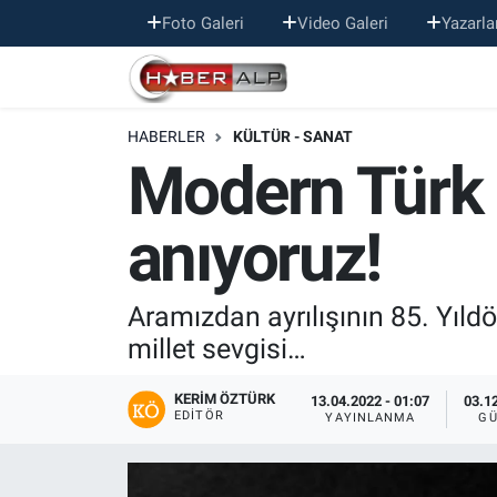
Foto Galeri
Video Galeri
Yazarla
Nöbetçi Eczaneler
HABERLER
KÜLTÜR - SANAT
Hava Durumu
Modern Türk şi
Trafik Durumu
anıyoruz!
Süper Lig Puan Durumu ve Fikstür
Tüm Manşetler
Aramızdan ayrılışının 85. Yıl
millet sevgisi…
Son Dakika Haberleri
KERIM ÖZTÜRK
13.04.2022 - 01:07
03.12
EDITÖR
YAYINLANMA
GÜ
Haber Arşivi