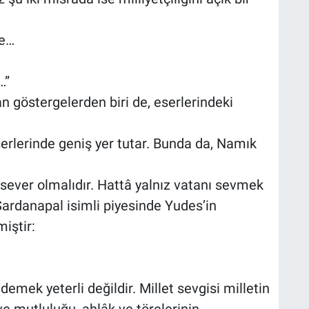
ye…
…”
an göstergelerden biri de, eserlerindeki
erlerinde geniş yer tutar. Bunda da, Namık
ever olmalıdır. Hattâ yalnız vatanı sevmek
Sardanapal isimli piyesinde Yudes’in
iştir:
emek yeterli değildir. Millet sevgisi milletin
 ve mutluluğu, ahlâk ve törelerinin