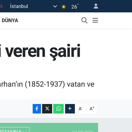
°
İstanbul
26
16
02
DÜNYA
07
44
 veren şairi
4
rhan’ın (1852-1937) vatan ve
-
+
A
A