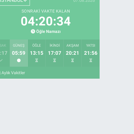
İSTANBUL
07.08.2026
SONRAKI VAKTE KALAN
04:20:33
Öğle Namazı
SAK
GÜNEŞ
ÖĞLE
İKINDI
AKŞAM
YATSI
:17
05:59
13:15
17:07
20:21
21:56
Aylık Vakitler