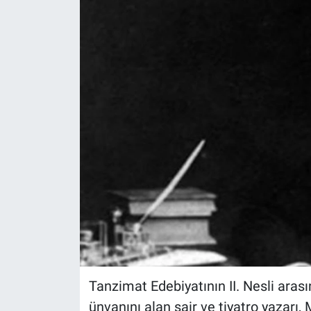
Tanzimat Edebiyatının II. Nesli aras
ünvanını alan şair ve tiyatro yazar