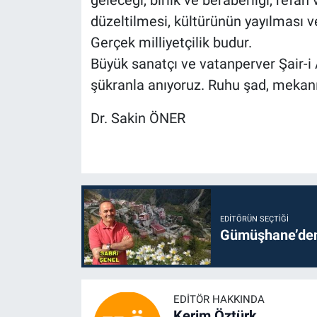
düzeltilmesi, kültürünün yayılması v
Gerçek milliyetçilik budur.
Büyük sanatçı ve vatanperver Şair-
şükranla anıyoruz. Ruhu şad, mekan
Dr. Sakin ÖNER
EDITÖRÜN SEÇTIĞI
Gümüşhane’den 
EDITÖR HAKKINDA
Kerim Öztürk