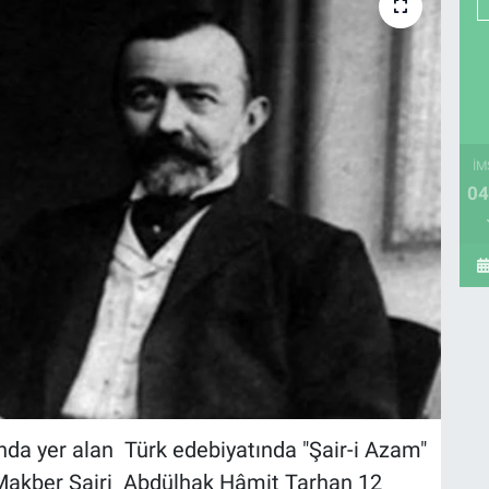
İM
04
ında yer alan Türk edebiyatında "Şair-i Azam"
ı, Makber Şairi Abdülhak Hâmit Tarhan 12