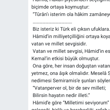
biçimde ortaya koymuştur:
“Tûrân’ı isterim ola hâkim zamâne
……………………………….
Biz isteriz ki Türk eli çıksın ufuklara
Hâmid’in milliyetçilliğini ortaya koy
vatan ve millet sevgisidir.
Vatan ve millet sevgisi, Hâmid’in es
Kemal’in etkisi büyük olmuştur.
Ona göre, her insan doğuştan vatans
yetmez, ona âşık olmalıdır. Meselâ 
nedimesi Semiramis’e şunları söylem
“Vatanperver ol, bir de sev milleti;
Bilirsin hayatın nedir illeti.”
Hâmid’e göre “Milletimi seviyorum” d
geleceği, birlik ve beraberliği, refah