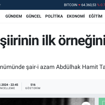
r
DOLAR
47,7143
%0.
EURO
55,0317
%-0.
GÜNDEM
GÜNCEL
POLİTİKA
EKONOMİ
EĞİTİM
STERLİN
64,2463
%0.
GRAM ALTIN
6574.81
%1.
irinin ilk örneğini
BİST100
13.887
%6
dönümünde şair-i azam Abdülhak Hamit Ta
.2024 - 22:45
516
NCELLEME
GÖSTERIM