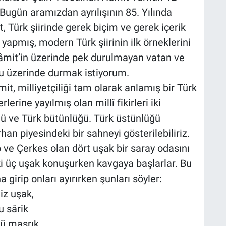
 Bugün aramızdan ayrılışının 85. Yılında
 Türk şiirinde gerek biçim ve gerek içerik
 yapmış, modern Türk şiirinin ilk örneklerini
âmit’in üzerinde pek durulmayan vatan ve
usu üzerinde durmak istiyorum.
t, milliyetçiliği tam olarak anlamış bir Türk
lerine yayılmış olan millî fikirleri iki
ğü ve Türk bütünlüğü. Türk üstünlüğü
an piyesindeki bir sahneyi gösterilebiliriz.
 ve Çerkes olan dört uşak bir saray odasını
i üç uşak konuşurken kavgaya başlarlar. Bu
 girip onları ayırırken şunları söyler:
iz uşak,
u sârik
 ü maşrık