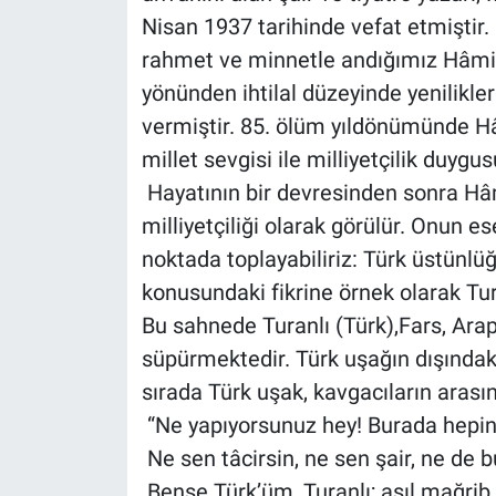
Nisan 1937 tarihinde vefat etmiştir.
rahmet ve minnetle andığımız Hâmit,
yönünden ihtilal düzeyinde yenilikler
vermiştir. 85. ölüm yıldönümünde H
millet sevgisi ile milliyetçilik duyg
Hayatının bir devresinden sonra Hâmi
milliyetçiliği olarak görülür. Onun eser
noktada toplayabiliriz: Türk üstünlü
konusundaki fikrine örnek olarak Turh
Bu sahnede Turanlı (Türk),Fars, Arap
süpürmektedir. Türk uşağın dışındak
sırada Türk uşak, kavgacıların arasına
“Ne yapıyorsunuz hey! Burada hepin
Ne sen tâcirsin, ne sen şair, ne de b
Bense Türk’üm, Turanlı; asıl mağrib