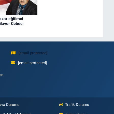
yazar eğitimci
laver Cebeci
[email protected]
[email protected]
,
an
ava Durumu
Trafik Durumu