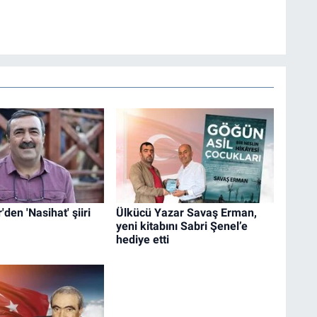
'den 'Nasihat' şiiri
Ülkücü Yazar Savaş Erman,
yeni kitabını Sabri Şenel’e
hediye etti