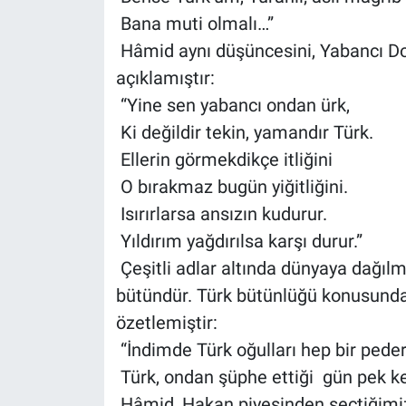
Bana muti olmalı…”
Hâmid aynı düşüncesini, Yabancı Dos
açıklamıştır:
“Yine sen yabancı ondan ürk,
Ki değildir tekin, yamandır Türk.
Ellerin görmekdikçe itliğini
O bırakmaz bugün yiğitliğini.
Isırırlarsa ansızın kudurur.
Yıldırım yağdırılsa karşı durur.”
Çeşitli adlar altında dünyaya dağılm
bütündür. Türk bütünlüğü konusundaki 
özetlemiştir:
“İndimde Türk oğulları hep bir pederl
Türk, ondan şüphe ettiği gün pek ked
Hâmid, Hakan piyesinden seçtiğimiz şu