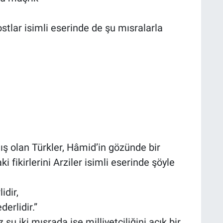
tlar isimli eserinde de şu mısralarla
ış olan Türkler, Hâmid’in gözünde bir
fikirlerini Arziler isimli eserinde şöyle
idir,
erlidir.”
 iki mısrada ise milliyetçiliğini açık bir