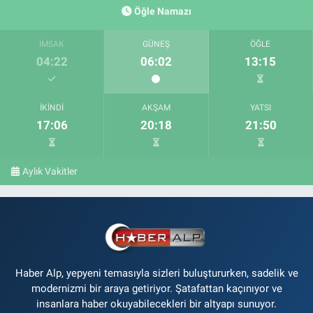
Öğle Namazı
İMSAK
GÜNEŞ
ÖĞLE
04:22
06:02
13:15
İKINDI
AKŞAM
YATSI
17:06
20:18
21:50
Aylık Vakitler
Haber Alp, yepyeni temasıyla sizleri buluştururken, sadelik ve
modernizmi bir araya getiriyor. Şatafattan kaçınıyor ve
insanlara haber okuyabilecekleri bir altyapı sunuyor.