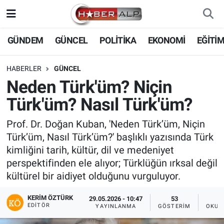
Nöbetçi Eczaneler
GÜNDEM
GÜNCEL
POLİTİKA
EKONOMİ
EĞİTİ
Hava Durumu
HABERLER
GÜNCEL
Neden Türk'üm? Niçin
Trafik Durumu
Türk'üm? Nasıl Türk'üm?
Süper Lig Puan Durumu ve Fikstür
Prof. Dr. Doğan Kuban, 'Neden Türk’üm, Niçin
Türk’üm, Nasıl Türk’üm?' başlıklı yazısında Türk
Tüm Manşetler
kimliğini tarih, kültür, dil ve medeniyet
perspektifinden ele alıyor; Türklüğün ırksal değil
Son Dakika Haberleri
kültürel bir aidiyet olduğunu vurguluyor.
Haber Arşivi
KERIM ÖZTÜRK
29.05.2026 - 10:47
53
EDITÖR
YAYINLANMA
GÖSTERIM
OKUN