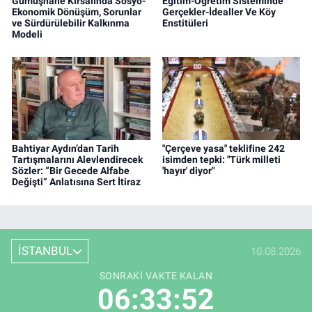
Gümüşhane Kırsalında Sosyo-
Eğitim-Öğretim Sisteminde
Ekonomik Dönüşüm, Sorunlar
Gerçekler-İdealler Ve Köy
ve Sürdürülebilir Kalkınma
Enstitüleri
Modeli
Bahtiyar Aydın’dan Tarih
"Çerçeve yasa" teklifine 242
Tartışmalarını Alevlendirecek
isimden tepki: "Türk milleti
Sözler: “Bir Gecede Alfabe
'hayır' diyor"
Değişti” Anlatısına Sert İtiraz
İSTANBUL
10.08.2026
SONRAKI VAKTE KALAN
06:33:51