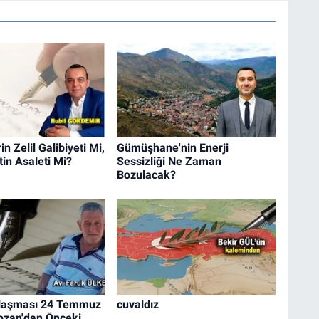
n Zelil Galibiyeti Mi,
Gümüşhane'nin Enerji
in Asaleti Mi?
Sessizliği Ne Zaman
Bozulacak?
laşması 24 Temmuz
cuvaldız
ozan'dan Önceki