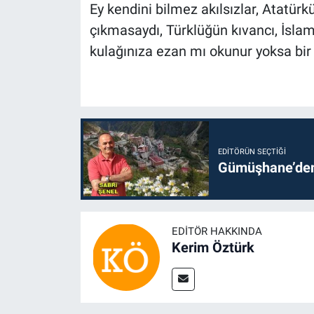
Ey kendini bilmez akılsızlar, Atatü
çıkmasaydı, Türklüğün kıvancı, İsl
kulağınıza ezan mı okunur yoksa bir 
EDITÖRÜN SEÇTIĞI
Gümüşhane’den 
EDITÖR HAKKINDA
Kerim Öztürk