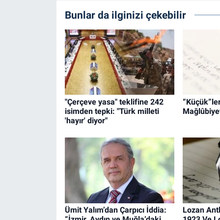
Bunlar da ilginizi çekebilir
"Çerçeve yasa" teklifine 242
“Küçük”leri
isimden tepki: "Türk milleti
Mağlûbiyet
'hayır' diyor"
Ümit Yalım’dan Çarpıcı İddia:
Lozan Ant
“İzmir, Aydın ve Muğla’daki
1923 Ve L