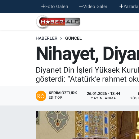
Foto Galeri
Video Galeri
Yazarla
Nöbetçi Eczaneler
HABERLER
GÜNCEL
Hava Durumu
Nihayet, Diyan
Trafik Durumu
Diyanet Din İşleri Yüksek Kuru
Süper Lig Puan Durumu ve Fikstür
gösterdi: “Atatürk’e rahmet o
Tüm Manşetler
KERIM ÖZTÜRK
26.01.2026 - 13:44
EDITÖR
YAYINLANMA
GÖS
Son Dakika Haberleri
Haber Arşivi