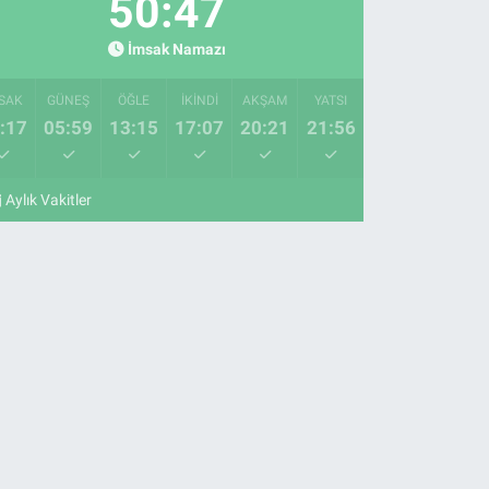
50:46
İmsak Namazı
SAK
GÜNEŞ
ÖĞLE
İKINDI
AKŞAM
YATSI
:17
05:59
13:15
17:07
20:21
21:56
Aylık Vakitler