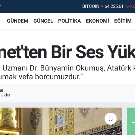
r
DOLAR
47,7143
%0.
EURO
55,0317
%-0.
GÜNDEM
GÜNCEL
POLİTİKA
EKONOMİ
EĞİTİM
STERLİN
64,2463
%0.
GRAM ALTIN
6510.40
%0.
et'ten Bir Ses Yüks
BİST100
13.799
%7
l Uzmanı Dr. Bünyamin Okumuş, Atatürk kar
kumak vefa borcumuzdur.”
65
TERIM