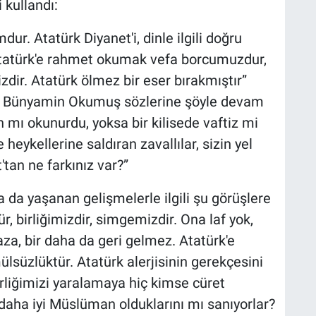
 kullandı:
ur. Atatürk Diyanet'i, dinle ilgili doğru
 Atatürk'e rahmet okumak vefa borcumuzdur,
dir. Atatürk ölmez bir eser bırakmıştır”
nı Bünyamin Okumuş sözlerine şöyle devam
n mı okunurdu, yoksa bir kilisede vaftiz mi
heykellerine saldıran zavallılar, sizin yel
tan ne farkınız var?”
a yaşanan gelişmelerle ilgili şu görüşlere
, birliğimizdir, simgemizdir. Ona laf yok,
za, bir daha da geri gelmez. Atatürk'e
üzlüktür. Atatürk alerjisinin gerekçesini
birliğimizi yaralamaya hiç kimse cüret
 daha iyi Müslüman olduklarını mı sanıyorlar?