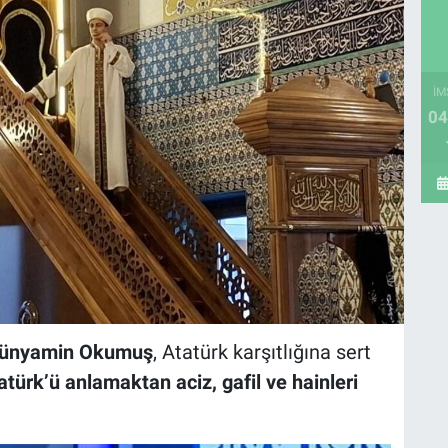
İM
04
Bünyamin Okumuş
, Atatürk karşıtlığına sert
atürk’ü anlamaktan aciz, gafil ve hainleri