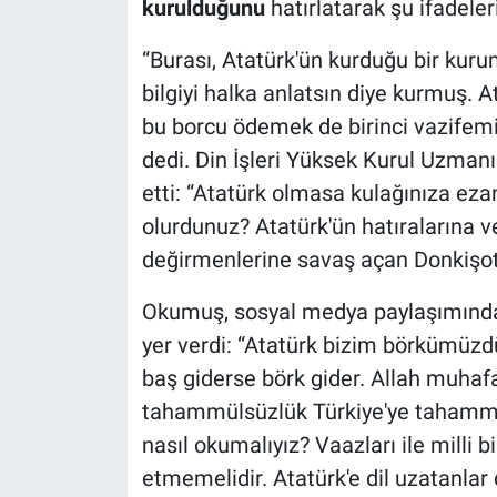
kurulduğunu
hatırlatarak şu ifadeleri
“Burası, Atatürk'ün kurduğu bir kurumd
bilgiyi halka anlatsın diye kurmuş.
bu borcu ödemek de birinci vazifemiz
dedi. Din İşleri Yüksek Kurul Uzma
etti: “Atatürk olmasa kulağınıza eza
olurdunuz? Atatürk'ün hatıralarına ve 
değirmenlerine savaş açan Donkişot'
Okumuş, sosyal medya paylaşımında d
yer verdi: “Atatürk bizim börkümüzdür
baş giderse börk gider. Allah muhafa
tahammülsüzlük Türkiye'ye tahammüls
nasıl okumalıyız? Vaazları ile milli 
etmemelidir. Atatürk'e dil uzatanlar