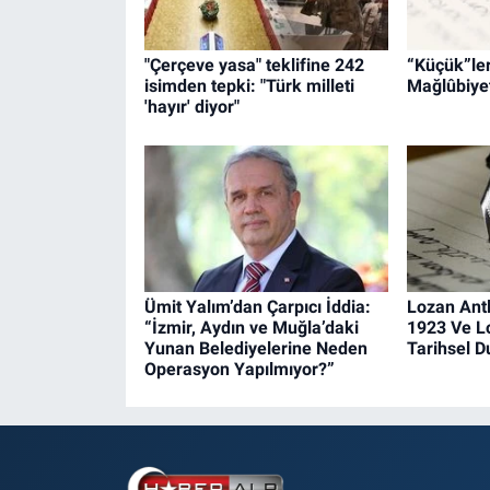
"Çerçeve yasa" teklifine 242
“Küçük”leri
isimden tepki: "Türk milleti
Mağlûbiyet
'hayır' diyor"
Ümit Yalım’dan Çarpıcı İddia:
Lozan Ant
“İzmir, Aydın ve Muğla’daki
1923 Ve L
Yunan Belediyelerine Neden
Tarihsel 
Operasyon Yapılmıyor?”