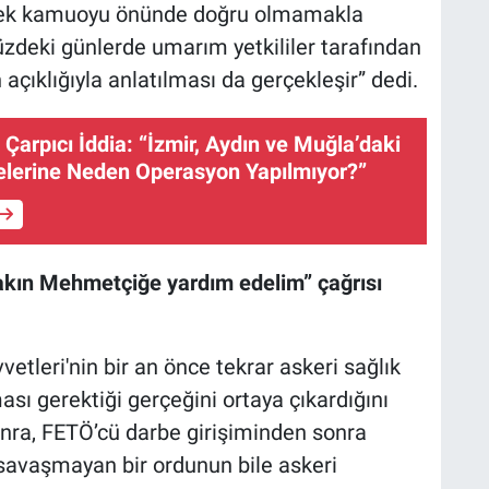
rmek kamuoyu önünde doğru olmamakla
üzdeki günlerde umarım yetkililer tarafından
ıklığıyla anlatılması da gerçekleşir” dedi.
Çarpıcı İddia: “İzmir, Aydın ve Muğla’daki
elerine Neden Operasyon Yapılmıyor?”
rakın Mehmetçiğe yardım edelim” çağrısı
vetleri'nin bir an önce tekrar askeri sağlık
ası gerektiği gerçeğini ortaya çıkardığını
ra, FETÖ’cü darbe girişiminden sonra
i savaşmayan bir ordunun bile askeri