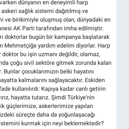
i varken dünyanın en deneyimli harp
askeri sağlık sistemi dağıtılmış ve
imi ve birikimiyle oluşmuş olan, dünyadaki en
tanesi AK Parti tarafından imha edilmiştir.
eri doktorlar bugün bir kampanya başlatarak
ın Mehmetçiğe yardım edelim diyorlar. Harp
er doktor bu işin uzmanı değildir, olamaz,
nda çoğu sivil sektöre gitmek zorunda kalan
r. Bunlar çocuklarımızın belki hayatını
hayatta kalmalarını sağlayacaktır. Eskiden
ade kullanılırdı: Kapıya kadar canlı getirin
rız, hayatta tutarız. Şimdi Türkiye'nin
ik güçlerimize, askerlerimize yapılan
üzdeki süreçte daha da yoğunlaşacağı
sistemini kurmak için neyi beklemektedir?