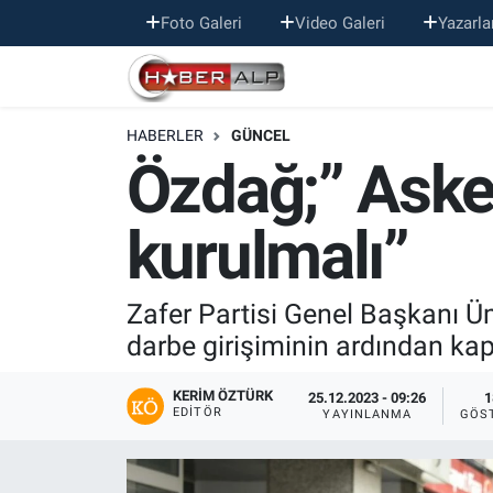
Foto Galeri
Video Galeri
Yazarla
Nöbetçi Eczaneler
HABERLER
GÜNCEL
Hava Durumu
Özdağ;” Aske
Trafik Durumu
kurulmalı”
Süper Lig Puan Durumu ve Fikstür
Tüm Manşetler
Zafer Partisi Genel Başkanı Ü
darbe girişiminin ardından kap
Son Dakika Haberleri
KERIM ÖZTÜRK
25.12.2023 - 09:26
1
EDITÖR
YAYINLANMA
GÖS
Haber Arşivi