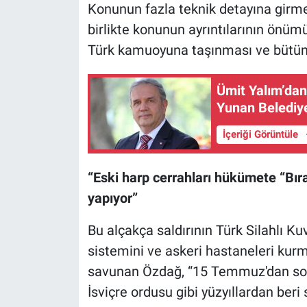
Konunun fazla teknik detayına gi
birlikte konunun ayrıntılarının önüm
Türk kamuoyuna taşınması ve bütün aç
Ümit Yalım’dan 
Yunan Belediy
İçeriği Görüntüle
“Eski harp cerrahları hükümete “Bı
yapıyor”
Bu alçakça saldırının Türk Silahlı Kuv
sistemini ve askeri hastaneleri kurm
savunan Özdağ, “15 Temmuz'dan son
İsviçre ordusu gibi yüzyıllardan ber