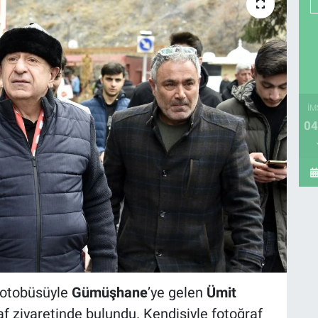
İM
04
 otobüsüyle
Gümüşhane
’ye gelen
Ümit
 ziyaretinde bulundu. Kendisiyle fotoğraf