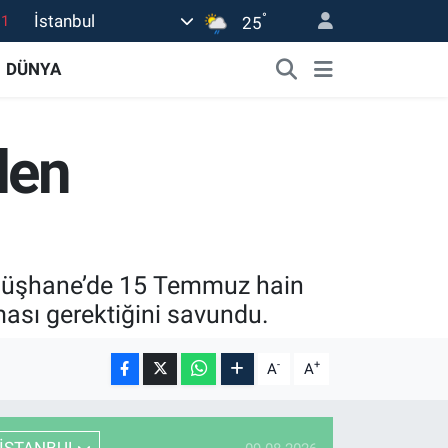
°
İstanbul
18
25
32
DÜNYA
38
0
den
14
.1
 Gümüşhane’de 15 Temmuz hain
ması gerektiğini savundu.
-
+
A
A