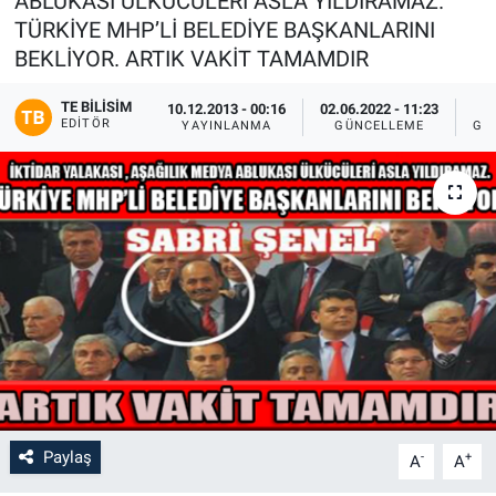
ABLUKASI ÜLKÜCÜLERİ ASLA YILDIRAMAZ.
TÜRKİYE MHP’Lİ BELEDİYE BAŞKANLARINI
BEKLİYOR. ARTIK VAKİT TAMAMDIR
TE BILISIM
10.12.2013 - 00:16
02.06.2022 - 11:23
EDITÖR
YAYINLANMA
GÜNCELLEME
GÖ
Paylaş
-
+
A
A