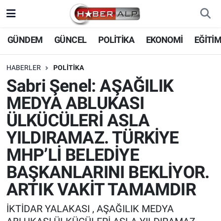
Nöbetçi Eczaneler
GÜNDEM
GÜNCEL
POLİTİKA
EKONOMİ
EĞİTİ
Hava Durumu
HABERLER
POLİTİKA
Sabri Şenel: AŞAĞILIK
Trafik Durumu
MEDYA ABLUKASI
Süper Lig Puan Durumu ve Fikstür
ÜLKÜCÜLERİ ASLA
YILDIRAMAZ. TÜRKİYE
Tüm Manşetler
MHP’Lİ BELEDİYE
Son Dakika Haberleri
BAŞKANLARINI BEKLİYOR.
ARTIK VAKİT TAMAMDIR
Haber Arşivi
İKTİDAR YALAKASI , AŞAĞILIK MEDYA