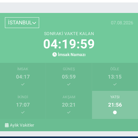
İSTANBUL
07.08.2026
SONRAKI VAKTE KALAN
04:19:58
İmsak Namazı
İMSAK
GÜNEŞ
ÖĞLE
04:17
05:59
13:15
İKINDI
AKŞAM
YATSI
17:07
20:21
21:56
Aylık Vakitler