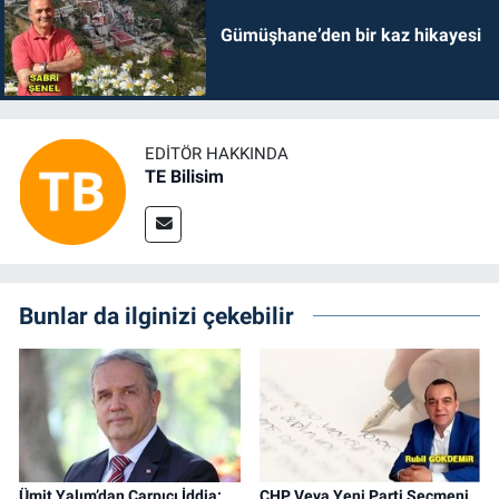
Gümüşhane’den bir kaz hikayesi
EDITÖR HAKKINDA
TE Bilisim
Bunlar da ilginizi çekebilir
Ümit Yalım’dan Çarpıcı İddia:
CHP Veya Yeni Parti Seçmeni