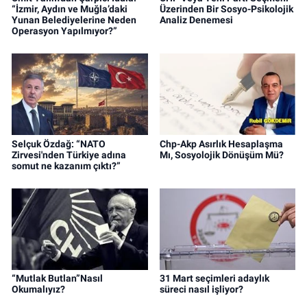
“İzmir, Aydın ve Muğla’daki
Üzerinden Bir Sosyo-Psikolojik
Yunan Belediyelerine Neden
Analiz Denemesi
Operasyon Yapılmıyor?”
Selçuk Özdağ: “NATO
Chp-Akp Asırlık Hesaplaşma
Zirvesi'nden Türkiye adına
Mı, Sosyolojik Dönüşüm Mü?
somut ne kazanım çıktı?”
“Mutlak Butlan”Nasıl
31 Mart seçimleri adaylık
Okumalıyız?
süreci nasıl işliyor?