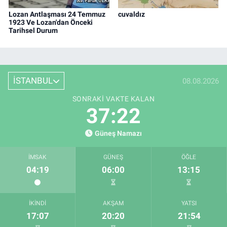
Lozan Antlaşması 24 Temmuz
cuvaldız
1923 Ve Lozan'dan Önceki
Tarihsel Durum
İSTANBUL
08.08.2026
SONRAKI VAKTE KALAN
37:21
Güneş Namazı
İMSAK
GÜNEŞ
ÖĞLE
04:19
06:00
13:15
İKINDI
AKŞAM
YATSI
17:07
20:20
21:54