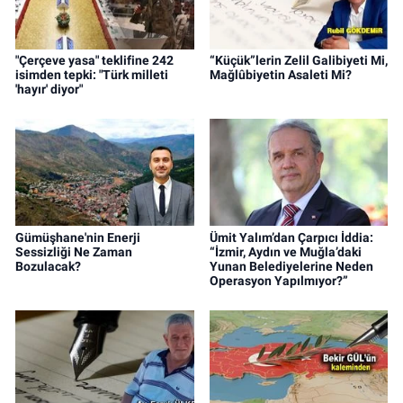
"Çerçeve yasa" teklifine 242
“Küçük”lerin Zelil Galibiyeti Mi,
isimden tepki: "Türk milleti
Mağlûbiyetin Asaleti Mi?
'hayır' diyor"
Gümüşhane'nin Enerji
Ümit Yalım’dan Çarpıcı İddia:
Sessizliği Ne Zaman
“İzmir, Aydın ve Muğla’daki
Bozulacak?
Yunan Belediyelerine Neden
Operasyon Yapılmıyor?”