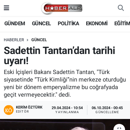
Nöbetçi Eczaneler
GÜNDEM
GÜNCEL
POLİTİKA
EKONOMİ
EĞİTİ
Hava Durumu
HABERLER
GÜNCEL
Sadettin Tantan’dan tarihi
Trafik Durumu
uyarı!
Süper Lig Puan Durumu ve Fikstür
Eski İçişleri Bakanı Sadettin Tantan, "Türk
siyasetinde “Türk Kimliği”nin merkeze oturduğu
Tüm Manşetler
yeni bir dönem emperyalizme bu coğrafyada
geçit vermeyecektir." dedi.
Son Dakika Haberleri
KERIM ÖZTÜRK
29.04.2024 - 10:54
06.10.2024 - 00:45
Haber Arşivi
EDITÖR
YAYINLANMA
GÜNCELLEME