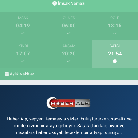
İmsak Namazı
İMSAK
GÜNEŞ
ÖĞLE
04:19
06:00
13:15
İKINDI
AKŞAM
YATSI
17:07
20:20
21:54
Aylık Vakitler
Haber Alp, yepyeni temasıyla sizleri buluştururken, sadelik ve
modernizmi bir araya getiriyor. Şatafattan kaçınıyor ve
insanlara haber okuyabilecekleri bir altyapı sunuyor.