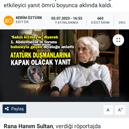
etkileyici yanıt ömrü boyunca aklında kaldı.
KERIM ÖZTÜRK
03.07.2023 - 16:53
663
EDITÖR
YAYINLANMA
GÖSTERIM
OKUN
Paylaş
-
+
A
A
Rana Hanım Sultan
, verdiği röportajda