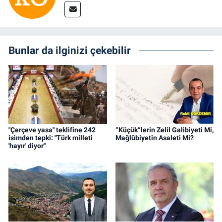
Bunlar da ilginizi çekebilir
"Çerçeve yasa" teklifine 242
“Küçük”lerin Zelil Galibiyeti Mi,
isimden tepki: "Türk milleti
Mağlûbiyetin Asaleti Mi?
'hayır' diyor"