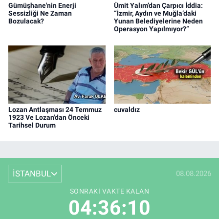
Gümüşhane'nin Enerji
Ümit Yalım’dan Çarpıcı İddia:
Sessizliği Ne Zaman
“İzmir, Aydın ve Muğla’daki
Bozulacak?
Yunan Belediyelerine Neden
Operasyon Yapılmıyor?”
Lozan Antlaşması 24 Temmuz
cuvaldız
1923 Ve Lozan'dan Önceki
Tarihsel Durum
İSTANBUL
08.08.2026
SONRAKI VAKTE KALAN
04:36:09