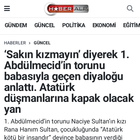
Nöbetçi Eczaneler
GÜNDEM
GÜNCEL
POLİTİKA
EKONOMİ
EĞİTİ
Hava Durumu
HABERLER
GÜNCEL
‘Sakın kızmayın’ diyerek 1.
Trafik Durumu
Abdülmecid’in torunu
Süper Lig Puan Durumu ve Fikstür
babasıyla geçen diyaloğu
anlattı. Atatürk
Tüm Manşetler
düşmanlarına kapak olacak
Son Dakika Haberleri
yan
Haber Arşivi
1. Abdülmecid’in torunu Naciye Sultan’ın kızı
Rana Hanım Sultan, çocukluğunda “Atatürk
kötü bir insandır” deyince babasının verdiği