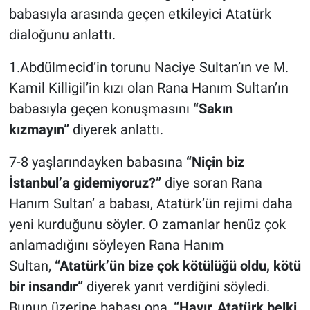
babasıyla arasında geçen etkileyici Atatürk
dialoğunu anlattı.
1.Abdülmecid’in torunu Naciye Sultan’ın ve M.
Kamil Killigil’in kızı olan Rana Hanım Sultan’ın
babasıyla geçen konuşmasını
“Sakın
kızmayın”
diyerek anlattı.
7-8 yaşlarındayken babasına
“Niçin biz
İstanbul’a gidemiyoruz?”
diye soran Rana
Hanım Sultan’ a babası, Atatürk’ün rejimi daha
yeni kurduğunu söyler. O zamanlar henüz çok
anlamadığını söyleyen Rana Hanım
Sultan,
“Atatürk’ün bize çok kötülüğü oldu, kötü
bir insandır”
diyerek yanıt verdiğini söyledi.
Bunun üzerine babası ona,
“Hayır, Atatürk belki