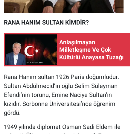
RANA HANIM SULTAN KİMDİR?
Anlaşılmayan
Milletleşme Ve Çok
Kültürlü Anayasa Tuzağı
Rana Hanım sultan 1926 Paris doğumludur.
Sultan Abdülmecid’in oğlu Selim Süleyman
Efendi’nin torunu, Emine Naciye Sultan’ın
kızıdır. Sorbonne Üniversitesi’nde öğrenim
gördü.
1949 yılında diplomat Osman Sadi Eldem ile