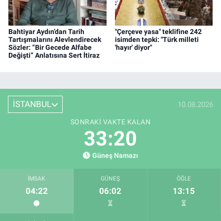
Bahtiyar Aydın’dan Tarih
"Çerçeve yasa" teklifine 242
Tartışmalarını Alevlendirecek
isimden tepki: "Türk milleti
Sözler: “Bir Gecede Alfabe
'hayır' diyor"
Değişti” Anlatısına Sert İtiraz
İSTANBUL
10.08.2026
SONRAKI VAKTE KALAN
33:19
Güneş Namazı
İMSAK
GÜNEŞ
ÖĞLE
04:22
06:02
13:15