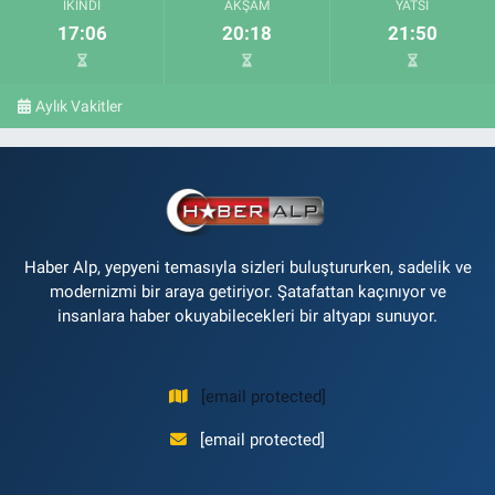
İKINDI
AKŞAM
YATSI
17:06
20:18
21:50
Aylık Vakitler
Haber Alp, yepyeni temasıyla sizleri buluştururken, sadelik ve
modernizmi bir araya getiriyor. Şatafattan kaçınıyor ve
insanlara haber okuyabilecekleri bir altyapı sunuyor.
[email protected]
[email protected]