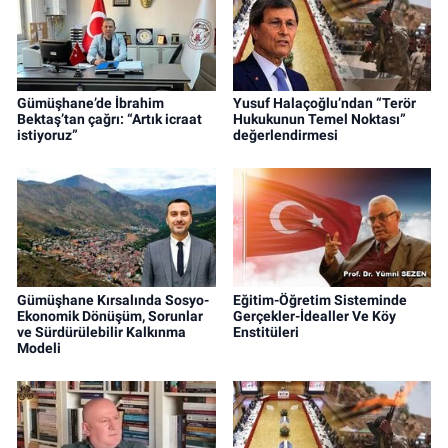
Gümüşhane’de İbrahim
Yusuf Halaçoğlu’ndan “Terör
Bektaş’tan çağrı: “Artık icraat
Hukukunun Temel Noktası”
istiyoruz”
değerlendirmesi
Gümüşhane Kırsalında Sosyo-
Eğitim-Öğretim Sisteminde
Ekonomik Dönüşüm, Sorunlar
Gerçekler-İdealler Ve Köy
ve Sürdürülebilir Kalkınma
Enstitüleri
Modeli