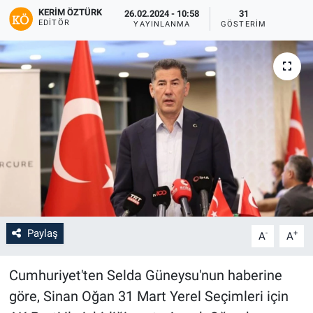
KERIM ÖZTÜRK
26.02.2024 - 10:58
31
EDITÖR
YAYINLANMA
GÖSTERIM
Paylaş
-
+
A
A
Cumhuriyet'ten Selda Güneysu'nun haberine
göre, Sinan Oğan 31 Mart Yerel Seçimleri için