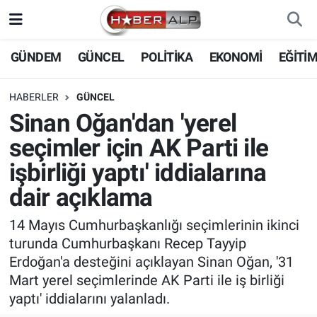
Nöbetçi Eczaneler
GÜNDEM
GÜNCEL
POLİTİKA
EKONOMİ
EĞİTİ
Hava Durumu
HABERLER
GÜNCEL
Sinan Oğan'dan 'yerel
Trafik Durumu
seçimler için AK Parti ile
Süper Lig Puan Durumu ve Fikstür
işbirliği yaptı' iddialarına
dair açıklama
Tüm Manşetler
14 Mayıs Cumhurbaşkanlığı seçimlerinin ikinci
Son Dakika Haberleri
turunda Cumhurbaşkanı Recep Tayyip
Erdoğan'a desteğini açıklayan Sinan Oğan, '31
Haber Arşivi
Mart yerel seçimlerinde AK Parti ile iş birliği
yaptı' iddialarını yalanladı.